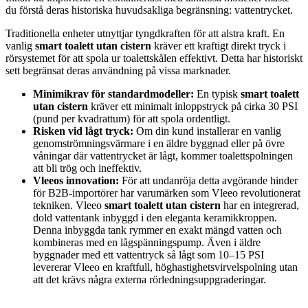
du förstå deras historiska huvudsakliga begränsning: vattentrycket.
Traditionella enheter utnyttjar tyngdkraften för att alstra kraft. En
vanlig
smart toalett utan cistern
kräver ett kraftigt direkt tryck i
rörsystemet för att spola ur toalettskålen effektivt. Detta har historiskt
sett begränsat deras användning på vissa marknader.
Minimikrav för standardmodeller:
En typisk
smart toalett
utan cistern
kräver ett minimalt inloppstryck på cirka 30 PSI
(pund per kvadrattum) för att spola ordentligt.
Risken vid lågt tryck:
Om din kund installerar en vanlig
genomströmningsvärmare i en äldre byggnad eller på övre
våningar där vattentrycket är lågt, kommer toalettspolningen
att bli trög och ineffektiv.
Vleeos innovation:
För att undanröja detta avgörande hinder
för B2B-importörer har varumärken som Vleeo revolutionerat
tekniken. Vleeo
smart toalett utan cistern
har en integrerad,
dold vattentank inbyggd i den eleganta keramikkroppen.
Denna inbyggda tank rymmer en exakt mängd vatten och
kombineras med en lågspänningspump. Även i äldre
byggnader med ett vattentryck så lågt som 10–15 PSI
levererar Vleeo en kraftfull, höghastighetsvirvelspolning utan
att det krävs några externa rörledningsuppgraderingar.