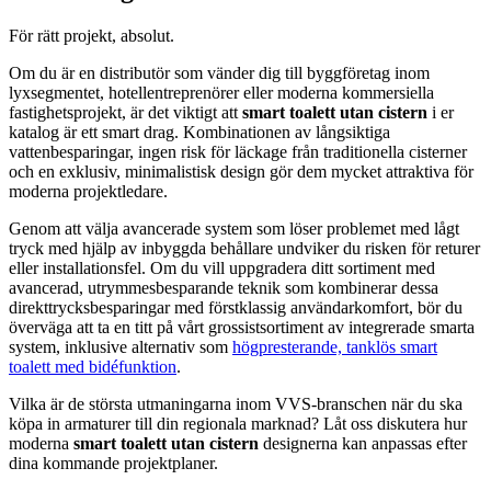
För rätt projekt, absolut.
Om du är en distributör som vänder dig till byggföretag inom
lyxsegmentet, hotellentreprenörer eller moderna kommersiella
fastighetsprojekt, är det viktigt att
smart toalett utan cistern
i er
katalog är ett smart drag. Kombinationen av långsiktiga
vattenbesparingar, ingen risk för läckage från traditionella cisterner
och en exklusiv, minimalistisk design gör dem mycket attraktiva för
moderna projektledare.
Genom att välja avancerade system som löser problemet med lågt
tryck med hjälp av inbyggda behållare undviker du risken för returer
eller installationsfel. Om du vill uppgradera ditt sortiment med
avancerad, utrymmesbesparande teknik som kombinerar dessa
direkttrycksbesparingar med förstklassig användarkomfort, bör du
överväga att ta en titt på vårt grossistsortiment av integrerade smarta
system, inklusive alternativ som
högpresterande, tanklös smart
toalett med bidéfunktion
.
Vilka är de största utmaningarna inom VVS-branschen när du ska
köpa in armaturer till din regionala marknad? Låt oss diskutera hur
moderna
smart toalett utan cistern
designerna kan anpassas efter
dina kommande projektplaner.