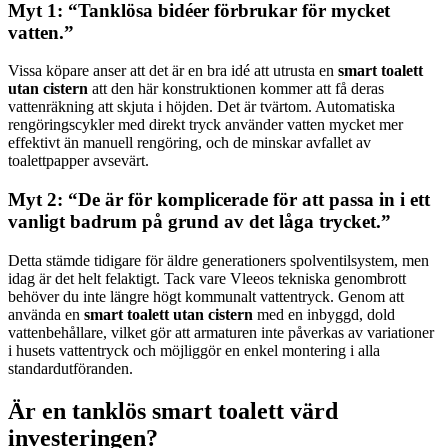
Myt 1: “Tanklösa bidéer förbrukar för mycket
vatten.”
Vissa köpare anser att det är en bra idé att utrusta en
smart toalett
utan cistern
att den här konstruktionen kommer att få deras
vattenräkning att skjuta i höjden. Det är tvärtom. Automatiska
rengöringscykler med direkt tryck använder vatten mycket mer
effektivt än manuell rengöring, och de minskar avfallet av
toalettpapper avsevärt.
Myt 2: “De är för komplicerade för att passa in i ett
vanligt badrum på grund av det låga trycket.”
Detta stämde tidigare för äldre generationers spolventilsystem, men
idag är det helt felaktigt. Tack vare Vleeos tekniska genombrott
behöver du inte längre högt kommunalt vattentryck. Genom att
använda en
smart toalett utan cistern
med en inbyggd, dold
vattenbehållare, vilket gör att armaturen inte påverkas av variationer
i husets vattentryck och möjliggör en enkel montering i alla
standardutföranden.
Är en tanklös smart toalett värd
investeringen?