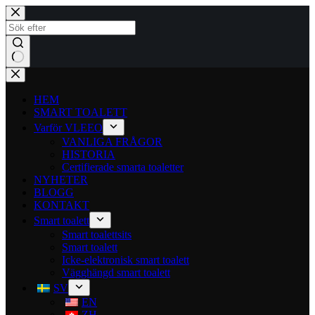
HEM
SMART TOALETT
Varför VLEEO
VANLIGA FRÅGOR
HISTORIA
Certifierade smarta toaletter
NYHETER
BLOGG
KONTAKT
Smart toalett
Smart toalettsits
Smart toalett
Icke-elektronisk smart toalett
Vägghängd smart toalett
SV
EN
ZH