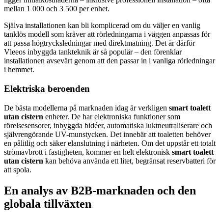
mellan 1 000 och 3 500 per enhet.
Själva installationen kan bli komplicerad om du väljer en vanlig
tanklös modell som kräver att rörledningarna i väggen anpassas för
att passa högtrycksledningar med direktmatning. Det är därför
Vleeos inbyggda tankteknik är så populär – den förenklar
installationen avsevärt genom att den passar in i vanliga rörledningar
i hemmet.
Elektriska beroenden
De bästa modellerna på marknaden idag är verkligen
smart toalett
utan cistern
enheter. De har elektroniska funktioner som
rörelsesensorer, inbyggda bidéer, automatiska luktneutraliserare och
självrengörande UV-munstycken. Det innebär att toaletten behöver
en pålitlig och säker elanslutning i närheten. Om det uppstår ett totalt
strömavbrott i fastigheten, kommer en helt elektronisk
smart toalett
utan cistern
kan behöva använda ett litet, begränsat reservbatteri för
att spola.
En analys av B2B-marknaden och den
globala tillväxten