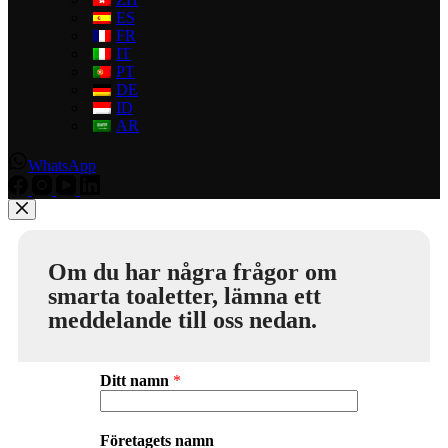
ES
FR
IT
PT
DE
ID
AR
WhatsApp
Om du har några frågor om
smarta toaletter, lämna ett
meddelande till oss nedan.
Ditt namn
*
Företagets namn