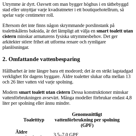
Utrymme är dyrt. Oavsett om man bygger höghus i en tätbebyggd
stad eller utnyttjar varje kvadratmeter i ett boutiquehotellrum, så
spelar varje centimeter roll.
Eftersom det inte finns någon skrymmande porslinstank på
toalettskålens baksida, är det lämpligt att välja en
smart toalett utan
cistern
minskar armaturens fysiska utrymmesbehov. Det ger
arkitekter större frihet att utforma renare och rymligare
planlösningar.
2. Omfattande vattenbesparing
Hållbarhet är inte längre bara ett modeord; det är en strikt lagstadgad
verklighet för dagens byggare. Äldre toaletter slukar ofta mellan 13
och 26 liter vatten vid varje spolning.
Modern
smart toalett utan cistern
Dessa konstruktioner minskar
vattenförbrukningen avsevärt. Många modeller förbrukar endast 4,8
liter per spolning eller ännu mindre.
Genomsnittligt
Toaletttyp
vattenförbrukning per spolning
(GPF)
Äldre
3,5–7,0 GPF