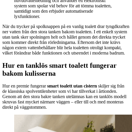
huvudvattenledning och använder ett elektroniskt
system som spolar vid behov för att tömma toaletten,
samtidigt som den erbjuder automatiserade
lyxfunktioner.
När du trycker på spolknappen på en vanlig toalett drar tyngdkraften
ner vatten från den stora tanken bakom toaletten. I ett enkelt system
utan tank sker spolningen helt och hållet genom det direkta trycket
som kommer direkt från rörledningarna. Eftersom det inte krävs
någon extern vattenbehållare blir hela toaletten otroligt kompakt,
vilket förändrar både funktionen och utseendet i moderna badrum.
Hur en tanklös smart toalett fungerar
bakom kulisserna
Hur en premie fungerar
smart toalett utan cistern
skiljer sig från
de klassiska spolventilenheter som vi har tillverkat i årtionden.
Genom att den stora bakre tanken utelämnas kan en tanklös modell
skruvas fast mycket närmare väggen – eller till och med monteras
direkt på väggstommen.