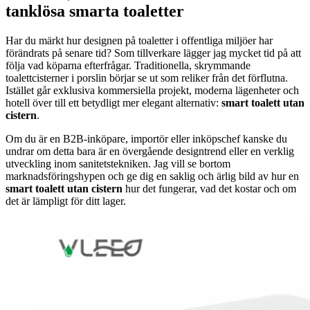
tanklösa smarta toaletter
Har du märkt hur designen på toaletter i offentliga miljöer har
förändrats på senare tid? Som tillverkare lägger jag mycket tid på att
följa vad köparna efterfrågar. Traditionella, skrymmande
toalettcisterner i porslin börjar se ut som reliker från det förflutna.
Istället går exklusiva kommersiella projekt, moderna lägenheter och
hotell över till ett betydligt mer elegant alternativ:
smart toalett utan
cistern
.
Om du är en B2B-inköpare, importör eller inköpschef kanske du
undrar om detta bara är en övergående designtrend eller en verklig
utveckling inom sanitetstekniken. Jag vill se bortom
marknadsföringshypen och ge dig en saklig och ärlig bild av hur en
smart toalett utan cistern
hur det fungerar, vad det kostar och om
det är lämpligt för ditt lager.