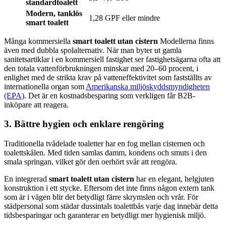
standardtoalett
Modern, tanklös
1,28 GPF eller mindre
smart toalett
Många kommersiella
smart toalett utan cistern
Modellerna finns
även med dubbla spolalternativ. När man byter ut gamla
sanitetsartiklar i en kommersiell fastighet ser fastighetsägarna ofta att
den totala vattenförbrukningen minskar med 20–60 procent, i
enlighet med de strikta krav på vatteneffektivitet som fastställts av
internationella organ som
Amerikanska miljöskyddsmyndigheten
(EPA)
. Det är en kostnadsbesparing som verkligen får B2B-
inköpare att reagera.
3. Bättre hygien och enklare rengöring
Traditionella tvådelade toaletter har en fog mellan cisternen och
toalettskålen. Med tiden samlas damm, kondens och smuts i den
smala springan, vilket gör den oerhört svår att rengöra.
En integrerad
smart toalett utan cistern
har en elegant, helgjuten
konstruktion i ett stycke. Eftersom det inte finns någon extern tank
som är i vägen blir det betydligt färre skrymslen och vrår. För
städpersonal som städar dussintals toalettbås varje dag innebär detta
tidsbesparingar och garanterar en betydligt mer hygienisk miljö.