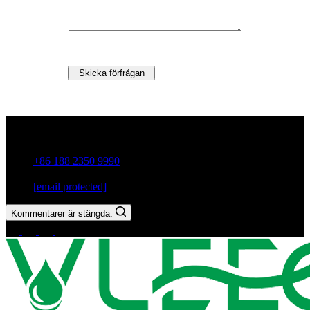
Skicka förfrågan
Guxiang Town, Chaozhou City,Guangdong-provinsen, Kina
+86 188 2350 9990
[email protected]
Kommentarer är stängda.