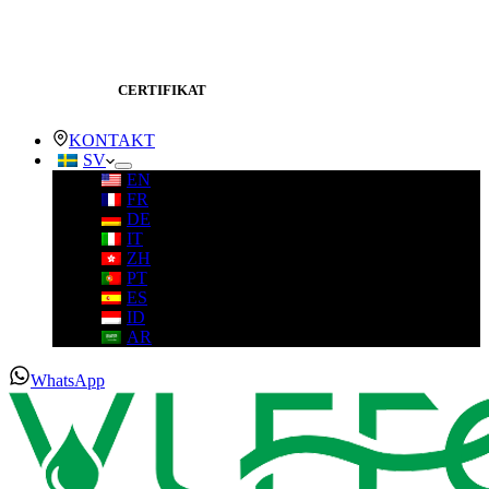
CERTIFIKAT
KONTAKT
SV
EN
FR
DE
IT
ZH
PT
ES
ID
AR
WhatsApp