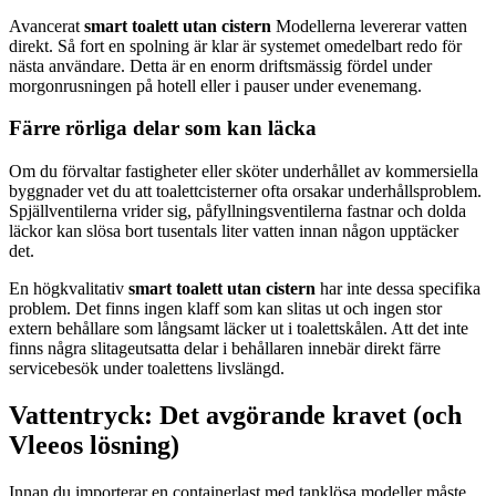
Avancerat
smart toalett utan cistern
Modellerna levererar vatten
direkt. Så fort en spolning är klar är systemet omedelbart redo för
nästa användare. Detta är en enorm driftsmässig fördel under
morgonrusningen på hotell eller i pauser under evenemang.
Färre rörliga delar som kan läcka
Om du förvaltar fastigheter eller sköter underhållet av kommersiella
byggnader vet du att toalettcisterner ofta orsakar underhållsproblem.
Spjällventilerna vrider sig, påfyllningsventilerna fastnar och dolda
läckor kan slösa bort tusentals liter vatten innan någon upptäcker
det.
En högkvalitativ
smart toalett utan cistern
har inte dessa specifika
problem. Det finns ingen klaff som kan slitas ut och ingen stor
extern behållare som långsamt läcker ut i toalettskålen. Att det inte
finns några slitageutsatta delar i behållaren innebär direkt färre
servicebesök under toalettens livslängd.
Vattentryck: Det avgörande kravet (och
Vleeos lösning)
Innan du importerar en containerlast med tanklösa modeller måste