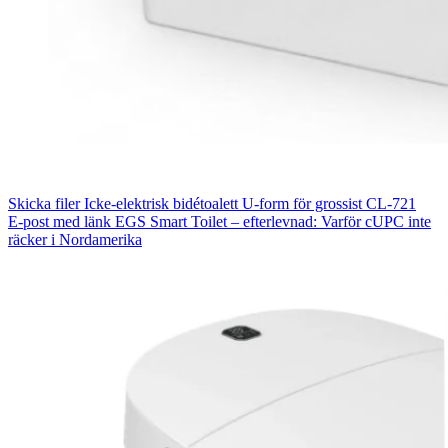
Skicka filer
Icke-elektrisk bidétoalett U-form för grossist CL-721
E-post med länk
EGS Smart Toilet – efterlevnad: Varför cUPC inte
räcker i Nordamerika