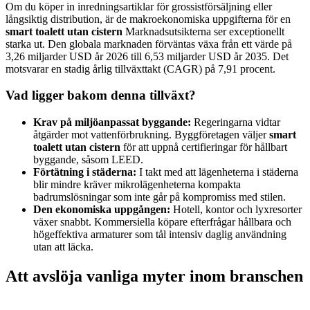
Om du köper in inredningsartiklar för grossistförsäljning eller
långsiktig distribution, är de makroekonomiska uppgifterna för en
smart toalett utan cistern
Marknadsutsikterna ser exceptionellt
starka ut. Den globala marknaden förväntas växa från ett värde på
3,26 miljarder USD år 2026 till 6,53 miljarder USD år 2035. Det
motsvarar en stadig årlig tillväxttakt (CAGR) på 7,91 procent.
Vad ligger bakom denna tillväxt?
Krav på miljöanpassat byggande:
Regeringarna vidtar
åtgärder mot vattenförbrukning. Byggföretagen väljer
smart
toalett utan cistern
för att uppnå certifieringar för hållbart
byggande, såsom LEED.
Förtätning i städerna:
I takt med att lägenheterna i städerna
blir mindre kräver mikrolägenheterna kompakta
badrumslösningar som inte går på kompromiss med stilen.
Den ekonomiska uppgången:
Hotell, kontor och lyxresorter
växer snabbt. Kommersiella köpare efterfrågar hållbara och
högeffektiva armaturer som tål intensiv daglig användning
utan att läcka.
Att avslöja vanliga myter inom branschen