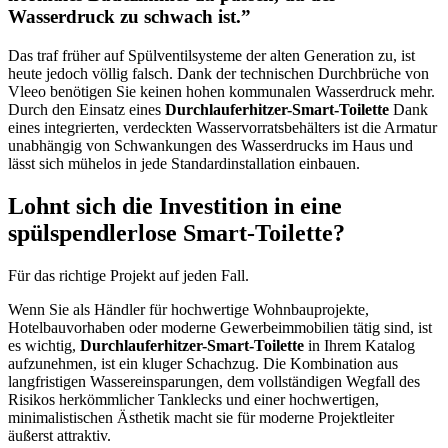
Wasserdruck zu schwach ist.”
Das traf früher auf Spülventilsysteme der alten Generation zu, ist
heute jedoch völlig falsch. Dank der technischen Durchbrüche von
Vleeo benötigen Sie keinen hohen kommunalen Wasserdruck mehr.
Durch den Einsatz eines
Durchlauferhitzer-Smart-Toilette
Dank
eines integrierten, verdeckten Wasservorratsbehälters ist die Armatur
unabhängig von Schwankungen des Wasserdrucks im Haus und
lässt sich mühelos in jede Standardinstallation einbauen.
Lohnt sich die Investition in eine
spülspendlerlose Smart-Toilette?
Für das richtige Projekt auf jeden Fall.
Wenn Sie als Händler für hochwertige Wohnbauprojekte,
Hotelbauvorhaben oder moderne Gewerbeimmobilien tätig sind, ist
es wichtig,
Durchlauferhitzer-Smart-Toilette
in Ihrem Katalog
aufzunehmen, ist ein kluger Schachzug. Die Kombination aus
langfristigen Wassereinsparungen, dem vollständigen Wegfall des
Risikos herkömmlicher Tanklecks und einer hochwertigen,
minimalistischen Ästhetik macht sie für moderne Projektleiter
äußerst attraktiv.