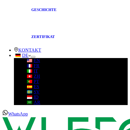
GESCHICHTE
ZERTIFIKAT
KONTAKT
DE
EN
FR
IT
ZH
PT
ES
SV
ID
AR
WhatsApp