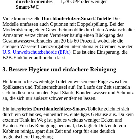
durchströmendes
1,28 GPF oder weniger
Smart-WC
Viele kommerzielle
Durchlauferhitzer-Smart-Toilette
Die
Modelle umfassen auch Optionen mit Doppelspülung. Bei der
Modernisierung einer Gewerbeimmobilie durch den Austausch alter
Armaturen verzeichnen Vermieter häufig einen Rückgang des
Gesamtwasserverbrauchs um 20 bis 60 Prozent, wobei sie die
strengen Wassereffizienzvorgaben internationaler Gremien wie der
U.S. Umweltschutzbehörde (EPA)
. Das ist eine Einsparung, die
B2B-Einkäufer aufhorchen lässt.
3. Bessere Hygiene und einfachere Reinigung
Herkömmliche zweiteilige Toiletten weisen eine Fuge zwischen
Spülkasten und Toilettenschüssel auf. Im Laufe der Zeit sammeln
sich in diesem schmalen Spalt Staub, Kondenswasser und Schmutz
an, die sich nur äußerst schwer entfernen lassen.
Ein integriertes
Durchlauferhitzer-Smart-Toilette
zeichnet sich
durch ein schlankes, einheitliches, einteiliges Gehäuse aus. Da kein
externer Tank im Weg ist, gibt es weitaus weniger Ecken und
Kanten. Für das Reinigungspersonal, das täglich Dutzende von
Kabinen reinigt, spart dies Zeit und sorgt für eine deutlich
hygienischere Umgebung.