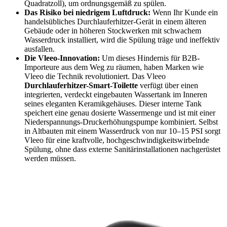
Quadratzoll), um ordnungsgemäß zu spülen.
Das Risiko bei niedrigem Luftdruck:
Wenn Ihr Kunde ein
handelsübliches Durchlauferhitzer-Gerät in einem älteren
Gebäude oder in höheren Stockwerken mit schwachem
Wasserdruck installiert, wird die Spülung träge und ineffektiv
ausfallen.
Die Vleeo-Innovation:
Um dieses Hindernis für B2B-
Importeure aus dem Weg zu räumen, haben Marken wie
Vleeo die Technik revolutioniert. Das Vleeo
Durchlauferhitzer-Smart-Toilette
verfügt über einen
integrierten, verdeckt eingebauten Wassertank im Inneren
seines eleganten Keramikgehäuses. Dieser interne Tank
speichert eine genau dosierte Wassermenge und ist mit einer
Niederspannungs-Druckerhöhungspumpe kombiniert. Selbst
in Altbauten mit einem Wasserdruck von nur 10–15 PSI sorgt
Vleeo für eine kraftvolle, hochgeschwindigkeitswirbelnde
Spülung, ohne dass externe Sanitärinstallationen nachgerüstet
werden müssen.