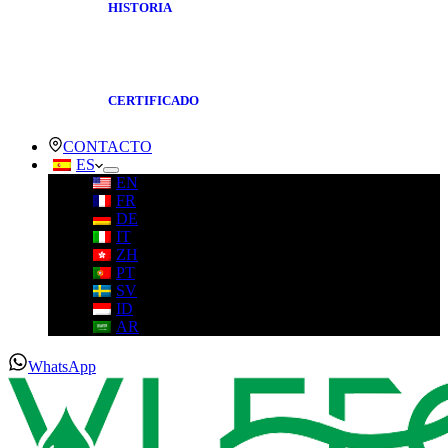
HISTORIA
CERTIFICADO
CONTACTO
ES
EN
FR
DE
IT
ZH
PT
SV
ID
AR
WhatsApp