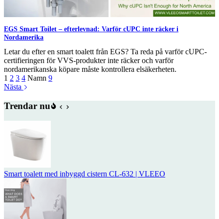
EGS Smart Toilet – efterlevnad: Varför cUPC inte räcker i
Nordamerika
Letar du efter en smart toalett från EGS? Ta reda på varför cUPC-
certifieringen för VVS-produkter inte räcker och varför
nordamerikanska köpare måste kontrollera elsäkerheten.
1
2
3
4
Namn
9
Nästa
Trendar nu
Smart toalett med inbyggd cistern CL-632 | VLEEO