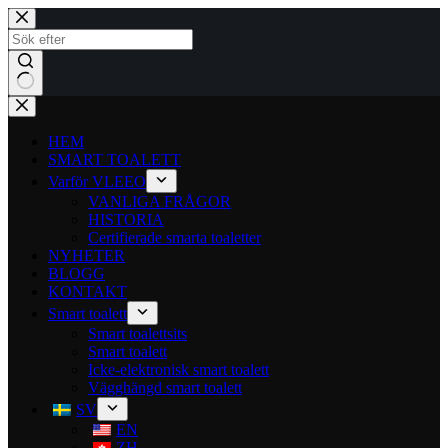
HEM
SMART TOALETT
Varför VLEEO
VANLIGA FRÅGOR
HISTORIA
Certifierade smarta toaletter
NYHETER
BLOGG
KONTAKT
Smart toalett
Smart toalettsits
Smart toalett
Icke-elektronisk smart toalett
Vägghängd smart toalett
SV
EN
ZH