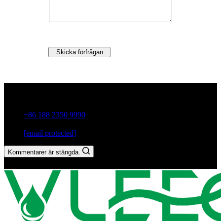
Skicka förfrågan
Guxiang Town, Chaozhou City,Guangdong-provinsen, Kina
+86 188 2350 9990
[email protected]
Kommentarer är stängda.