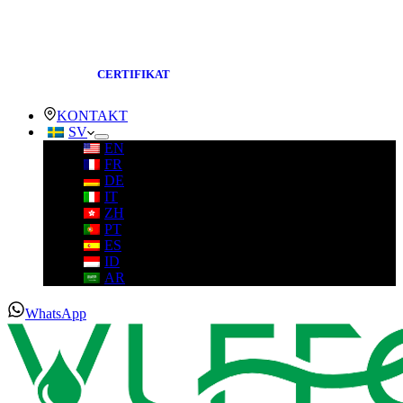
CERTIFIKAT
KONTAKT
SV
EN
FR
DE
IT
ZH
PT
ES
ID
AR
WhatsApp