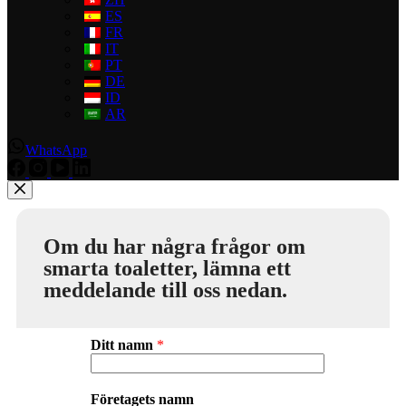
ES
FR
IT
PT
DE
ID
AR
WhatsApp
Om du har några frågor om
smarta toaletter, lämna ett
meddelande till oss nedan.
Ditt namn
*
Företagets namn