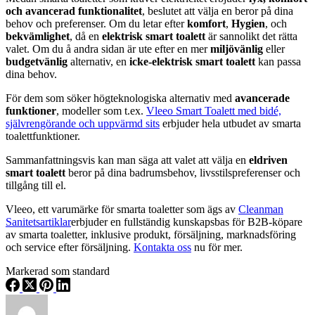
och avancerad funktionalitet
, beslutet att välja en beror på dina
behov och preferenser. Om du letar efter
komfort
,
Hygien
, och
bekvämlighet
, då en
elektrisk smart toalett
är sannolikt det rätta
valet. Om du å andra sidan är ute efter en mer
miljövänlig
eller
budgetvänlig
alternativ, en
icke-elektrisk smart toalett
kan passa
dina behov.
För dem som söker högteknologiska alternativ med
avancerade
funktioner
, modeller som t.ex.
Vleeo Smart Toalett med bidé,
självrengörande och uppvärmd sits
erbjuder hela utbudet av smarta
toalettfunktioner.
Sammanfattningsvis kan man säga att valet att välja en
eldriven
smart toalett
beror på dina badrumsbehov, livsstilspreferenser och
tillgång till el.
Vleeo, ett varumärke för smarta toaletter som ägs av
Cleanman
Sanitetsartiklar
erbjuder en fullständig kunskapsbas för B2B-köpare
av smarta toaletter, inklusive produkt, försäljning, marknadsföring
och service efter försäljning.
Kontakta oss
nu för mer.
Markerad som standard