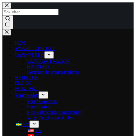
HEM
SMART TOALETT
Varför VLEEO
VANLIGA FRÅGOR
HISTORIA
Certifierade smarta toaletter
NYHETER
BLOGG
KONTAKT
Smart toalett
Smart toalettsits
Smart toalett
Icke-elektronisk smart toalett
Vägghängd smart toalett
SV
EN
ZH