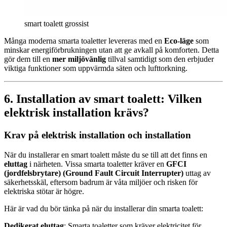
smart toalett grossist
Många moderna smarta toaletter levereras med en
Eco-läge
som
minskar energiförbrukningen utan att ge avkall på komforten. Detta
gör dem till en
mer miljövänlig
tillval samtidigt som den erbjuder
viktiga funktioner som uppvärmda säten och lufttorkning.
6. Installation av smart toalett: Vilken
elektrisk installation krävs?
Krav på elektrisk installation och installation
När du installerar en smart toalett måste du se till att det finns en
eluttag
i närheten. Vissa smarta toaletter kräver en
GFCI
(jordfelsbrytare) (Ground Fault Circuit Interrupter)
uttag av
säkerhetsskäl, eftersom badrum är våta miljöer och risken för
elektriska stötar är högre.
Här är vad du bör tänka på när du installerar din smarta toalett:
Dedikerat eluttag
: Smarta toaletter som kräver elektricitet för