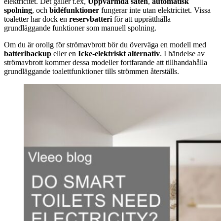
elektricitet. Det gäller t.ex,
Uppvärmda säten
,
automatisk
spolning
, och
bidéfunktioner
fungerar inte utan elektricitet. Vissa
toaletter har dock en
reservbatteri
för att upprätthålla
grundläggande funktioner som manuell spolning.
Om du är orolig för strömavbrott bör du överväga en modell med
batteribackup
eller en
Icke-elektriskt alternativ
. I händelse av
strömavbrott kommer dessa modeller fortfarande att tillhandahålla
grundläggande toalettfunktioner tills strömmen återställs.