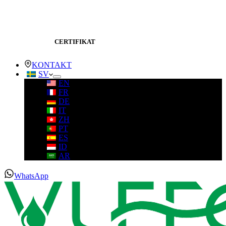
CERTIFIKAT
KONTAKT
SV
EN
FR
DE
IT
ZH
PT
ES
ID
AR
WhatsApp