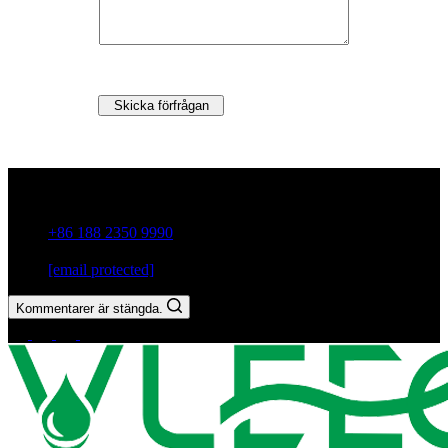
Skicka förfrågan
Guxiang Town, Chaozhou City,Guangdong-provinsen, Kina
+86 188 2350 9990
[email protected]
Kommentarer är stängda.