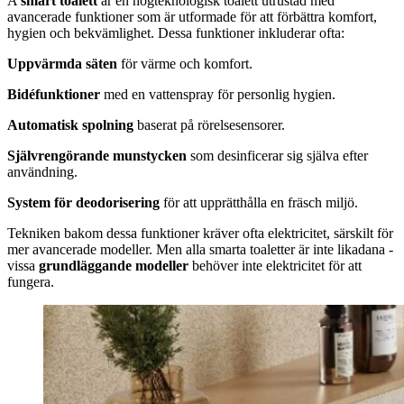
A
smart toalett
är en högteknologisk toalett utrustad med
avancerade funktioner som är utformade för att förbättra komfort,
hygien och bekvämlighet. Dessa funktioner inkluderar ofta:
Uppvärmda säten
för värme och komfort.
Bidéfunktioner
med en vattenspray för personlig hygien.
Automatisk spolning
baserat på rörelsesensorer.
Självrengörande munstycken
som desinficerar sig själva efter
användning.
System för deodorisering
för att upprätthålla en fräsch miljö.
Tekniken bakom dessa funktioner kräver ofta elektricitet, särskilt för
mer avancerade modeller. Men alla smarta toaletter är inte likadana -
vissa
grundläggande modeller
behöver inte elektricitet för att
fungera.