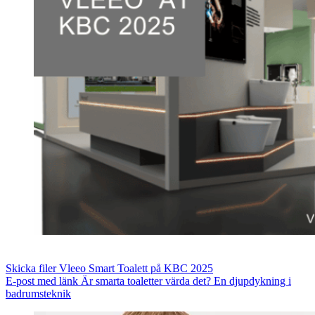
Skicka filer
Vleeo Smart Toalett på KBC 2025
E-post med länk
Är smarta toaletter värda det? En djupdykning i
badrumsteknik