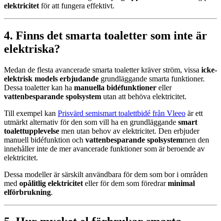
elektricitet
för att fungera effektivt.
4. Finns det smarta toaletter som inte är
elektriska?
Medan de flesta avancerade smarta toaletter kräver ström,
vissa
icke-
elektrisk mod
els erbjudande
grundläggande smarta funktioner.
Dessa toaletter kan ha
manuella bidéfunktioner
eller
vattenbesparande spolsystem
utan att behöva elektricitet.
Till exempel kan
Prisvärd semismart toalettbidé från Vleeo
är ett
utmärkt alternativ för den som vill ha en grundläggande
smart
toalettupplevelse
men utan behov av elektricitet. Den erbjuder
manuell bidéfunktion och
vattenbesparande spolsystem
men den
innehåller inte de mer avancerade funktioner som är beroende av
elektricitet.
Dessa modeller är särskilt användbara för dem som bor i områden
med
opålitlig elektricitet
eller för dem som föredrar
minimal
elförbrukning
.