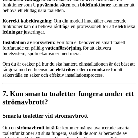
funktioner som
Uppvärmda säten
och
bidéfunktioner
kommer att
behöva ett eluttag nära toaletten.
Korrekt kabeldragning
: Om din modell innehåller avancerade
funktioner kan du behöva rådfråga en professionell för att
elektriska
ledningar
justeringar.
Installation av rörsystem
: Förutom el behöver en smart toalett
fortfarande en pålitlig
vattenförsörjning
för att aktivera
bidetsystem, spolmekanismer med mera.
Om du är osäker på hur du ska hantera elinstallationen är det bäst att
rådgöra med en licensierad
elektriker
eller
rörmokare
för att
säkerställa en säker och effektiv installationsprocess.
7. Kan smarta toaletter fungera under ett
strömavbrott?
Smarta toaletter vid strömavbrott
Om en
strömavbrott
inträffar kommer många avancerade smarta
toalettfunktioner att sluta fungera, särskilt de som är beroende av