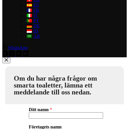
ES
FR
IT
PT
DE
ID
AR
WhatsApp
Om du har några frågor om
smarta toaletter, lämna ett
meddelande till oss nedan.
Ditt namn
*
Företagets namn