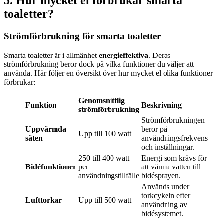
5. Hur mycket el förbrukar smarta
toaletter?
Strömförbrukning för smarta toaletter
Smarta toaletter är i allmänhet
energieffektiva
. Deras
strömförbrukning beror dock på vilka funktioner du väljer att
använda. Här följer en översikt över hur mycket el olika funktioner
förbrukar:
Genomsnittlig
Funktion
Beskrivning
strömförbrukning
Strömförbrukningen
Uppvärmda
beror på
Upp till 100 watt
säten
användningsfrekvens
och inställningar.
250 till 400 watt
Energi som krävs för
Bidéfunktioner
per
att värma vatten till
användningstillfälle
bidésprayen.
Används under
torkcykeln efter
Lufttorkar
Upp till 500 watt
användning av
bidésystemet.