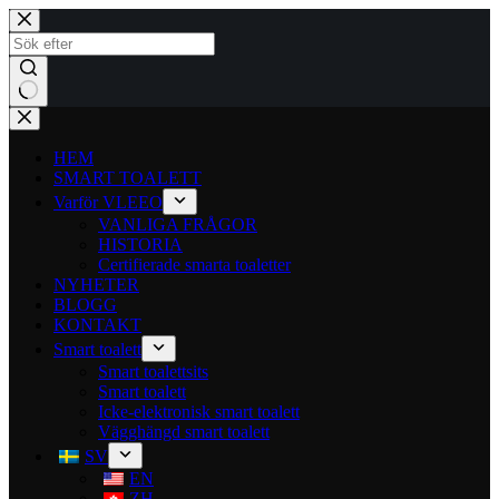
HEM
SMART TOALETT
Varför VLEEO
VANLIGA FRÅGOR
HISTORIA
Certifierade smarta toaletter
NYHETER
BLOGG
KONTAKT
Smart toalett
Smart toalettsits
Smart toalett
Icke-elektronisk smart toalett
Vägghängd smart toalett
SV
EN
ZH