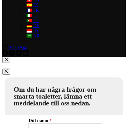
ES
FR
IT
PT
DE
ID
AR
WhatsApp
Om du har några frågor om
smarta toaletter, lämna ett
meddelande till oss nedan.
Ditt namn
*