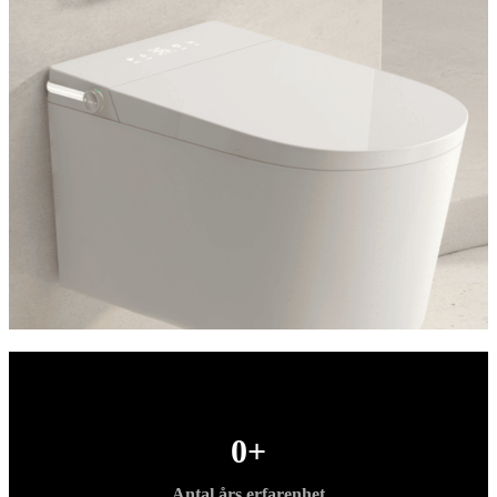
0
+
Antal års erfarenhet