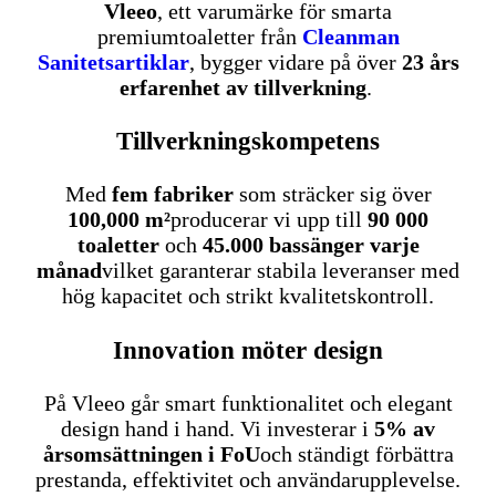
Vleeo
, ett varumärke för smarta
premiumtoaletter från
Cleanman
Sanitetsartiklar
, bygger vidare på över
23 års
erfarenhet av tillverkning
.
Tillverkningskompetens
Med
fem fabriker
som sträcker sig över
100,000 m²
producerar vi upp till
90 000
toaletter
och
45.000 bassänger varje
månad
vilket garanterar stabila leveranser med
hög kapacitet och strikt kvalitetskontroll.
Innovation möter design
På Vleeo går smart funktionalitet och elegant
design hand i hand. Vi investerar i
5% av
årsomsättningen i FoU
och ständigt förbättra
prestanda, effektivitet och användarupplevelse.