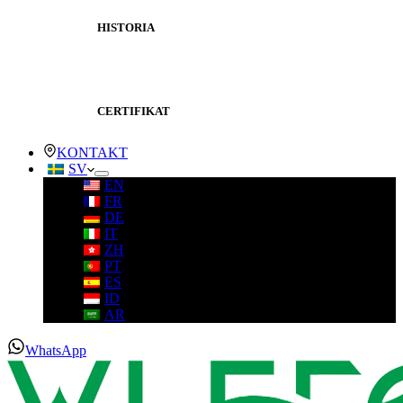
HISTORIA
CERTIFIKAT
KONTAKT
SV
EN
FR
DE
IT
ZH
PT
ES
ID
AR
WhatsApp