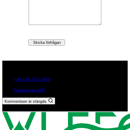
Skicka förfrågan
Guxiang Town, Chaozhou City,Guangdong-provinsen, Kina
+86 188 2350 9990
[email protected]
Kommentarer är stängda.