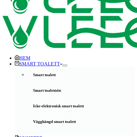
HEM
SMART TOALETT
Smart toalett
Smart toalettsits
Icke-elektronisk smart toalett
Vägghängd smart toalett