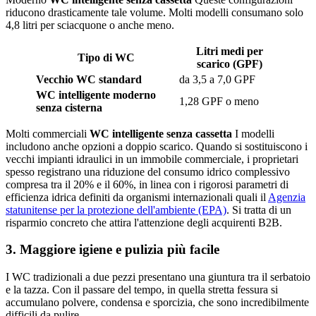
riducono drasticamente tale volume. Molti modelli consumano solo
4,8 litri per sciacquone o anche meno.
Litri medi per
Tipo di WC
scarico (GPF)
Vecchio WC standard
da 3,5 a 7,0 GPF
WC intelligente moderno
1,28 GPF o meno
senza cisterna
Molti commerciali
WC intelligente senza cassetta
I modelli
includono anche opzioni a doppio scarico. Quando si sostituiscono i
vecchi impianti idraulici in un immobile commerciale, i proprietari
spesso registrano una riduzione del consumo idrico complessivo
compresa tra il 20% e il 60%, in linea con i rigorosi parametri di
efficienza idrica definiti da organismi internazionali quali il
Agenzia
statunitense per la protezione dell'ambiente (EPA)
. Si tratta di un
risparmio concreto che attira l'attenzione degli acquirenti B2B.
3. Maggiore igiene e pulizia più facile
I WC tradizionali a due pezzi presentano una giuntura tra il serbatoio
e la tazza. Con il passare del tempo, in quella stretta fessura si
accumulano polvere, condensa e sporcizia, che sono incredibilmente
difficili da pulire.