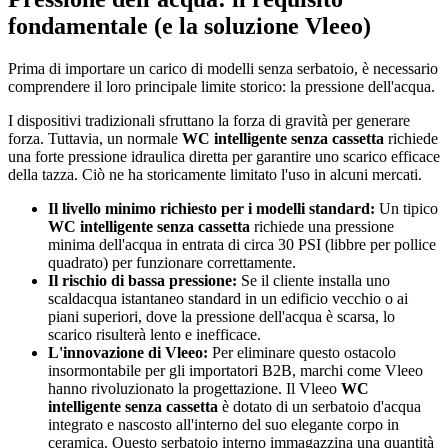
fondamentale (e la soluzione Vleeo)
Prima di importare un carico di modelli senza serbatoio, è necessario
comprendere il loro principale limite storico: la pressione dell'acqua.
I dispositivi tradizionali sfruttano la forza di gravità per generare
forza. Tuttavia, un normale
WC intelligente senza cassetta
richiede
una forte pressione idraulica diretta per garantire uno scarico efficace
della tazza. Ciò ne ha storicamente limitato l'uso in alcuni mercati.
Il livello minimo richiesto per i modelli standard:
Un tipico
WC intelligente senza cassetta
richiede una pressione
minima dell'acqua in entrata di circa 30 PSI (libbre per pollice
quadrato) per funzionare correttamente.
Il rischio di bassa pressione:
Se il cliente installa uno
scaldacqua istantaneo standard in un edificio vecchio o ai
piani superiori, dove la pressione dell'acqua è scarsa, lo
scarico risulterà lento e inefficace.
L'innovazione di Vleeo:
Per eliminare questo ostacolo
insormontabile per gli importatori B2B, marchi come Vleeo
hanno rivoluzionato la progettazione. Il Vleeo
WC
intelligente senza cassetta
è dotato di un serbatoio d'acqua
integrato e nascosto all'interno del suo elegante corpo in
ceramica. Questo serbatoio interno immagazzina una quantità