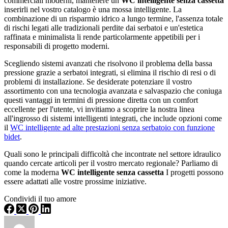
commerciali moderni, mantenere un
WC intelligente senza cassetta
inserirli nel vostro catalogo è una mossa intelligente. La
combinazione di un risparmio idrico a lungo termine, l'assenza totale
di rischi legati alle tradizionali perdite dai serbatoi e un'estetica
raffinata e minimalista li rende particolarmente appetibili per i
responsabili di progetto moderni.
Scegliendo sistemi avanzati che risolvono il problema della bassa
pressione grazie a serbatoi integrati, si elimina il rischio di resi o di
problemi di installazione. Se desiderate potenziare il vostro
assortimento con una tecnologia avanzata e salvaspazio che coniuga
questi vantaggi in termini di pressione diretta con un comfort
eccellente per l'utente, vi invitiamo a scoprire la nostra linea
all'ingrosso di sistemi intelligenti integrati, che include opzioni come
il
WC intelligente ad alte prestazioni senza serbatoio con funzione
bidet
.
Quali sono le principali difficoltà che incontrate nel settore idraulico
quando cercate articoli per il vostro mercato regionale? Parliamo di
come la moderna
WC intelligente senza cassetta
I progetti possono
essere adattati alle vostre prossime iniziative.
Condividi il tuo amore