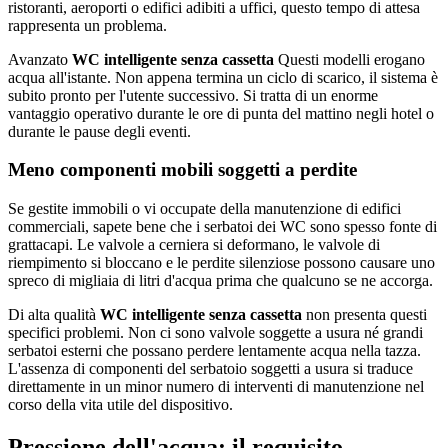
ristoranti, aeroporti o edifici adibiti a uffici, questo tempo di attesa
rappresenta un problema.
Avanzato
WC intelligente senza cassetta
Questi modelli erogano
acqua all'istante. Non appena termina un ciclo di scarico, il sistema è
subito pronto per l'utente successivo. Si tratta di un enorme
vantaggio operativo durante le ore di punta del mattino negli hotel o
durante le pause degli eventi.
Meno componenti mobili soggetti a perdite
Se gestite immobili o vi occupate della manutenzione di edifici
commerciali, sapete bene che i serbatoi dei WC sono spesso fonte di
grattacapi. Le valvole a cerniera si deformano, le valvole di
riempimento si bloccano e le perdite silenziose possono causare uno
spreco di migliaia di litri d'acqua prima che qualcuno se ne accorga.
Di alta qualità
WC intelligente senza cassetta
non presenta questi
specifici problemi. Non ci sono valvole soggette a usura né grandi
serbatoi esterni che possano perdere lentamente acqua nella tazza.
L'assenza di componenti del serbatoio soggetti a usura si traduce
direttamente in un minor numero di interventi di manutenzione nel
corso della vita utile del dispositivo.
Pressione dell'acqua: il requisito