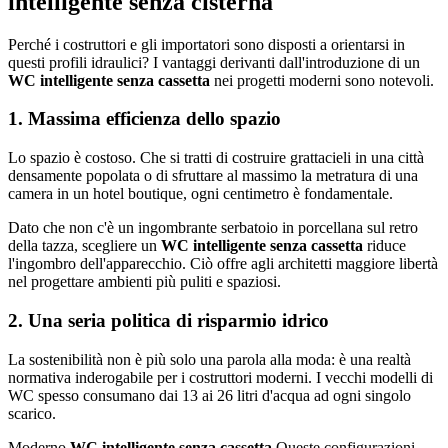
intelligente senza cisterna
Perché i costruttori e gli importatori sono disposti a orientarsi in
questi profili idraulici? I vantaggi derivanti dall'introduzione di un
WC intelligente senza cassetta
nei progetti moderni sono notevoli.
1. Massima efficienza dello spazio
Lo spazio è costoso. Che si tratti di costruire grattacieli in una città
densamente popolata o di sfruttare al massimo la metratura di una
camera in un hotel boutique, ogni centimetro è fondamentale.
Dato che non c'è un ingombrante serbatoio in porcellana sul retro
della tazza, scegliere un
WC intelligente senza cassetta
riduce
l'ingombro dell'apparecchio. Ciò offre agli architetti maggiore libertà
nel progettare ambienti più puliti e spaziosi.
2. Una seria politica di risparmio idrico
La sostenibilità non è più solo una parola alla moda: è una realtà
normativa inderogabile per i costruttori moderni. I vecchi modelli di
WC spesso consumano dai 13 ai 26 litri d'acqua ad ogni singolo
scarico.
Moderno
WC intelligente senza cassetta
Queste configurazioni