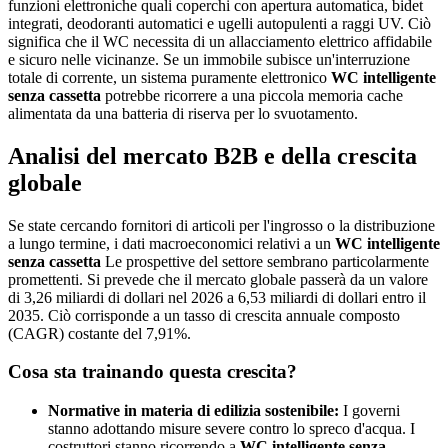
funzioni elettroniche quali coperchi con apertura automatica, bidet
integrati, deodoranti automatici e ugelli autopulenti a raggi UV. Ciò
significa che il WC necessita di un allacciamento elettrico affidabile
e sicuro nelle vicinanze. Se un immobile subisce un'interruzione
totale di corrente, un sistema puramente elettronico
WC intelligente
senza cassetta
potrebbe ricorrere a una piccola memoria cache
alimentata da una batteria di riserva per lo svuotamento.
Analisi del mercato B2B e della crescita
globale
Se state cercando fornitori di articoli per l'ingrosso o la distribuzione
a lungo termine, i dati macroeconomici relativi a un
WC intelligente
senza cassetta
Le prospettive del settore sembrano particolarmente
promettenti. Si prevede che il mercato globale passerà da un valore
di 3,26 miliardi di dollari nel 2026 a 6,53 miliardi di dollari entro il
2035. Ciò corrisponde a un tasso di crescita annuale composto
(CAGR) costante del 7,91%.
Cosa sta trainando questa crescita?
Normative in materia di edilizia sostenibile:
I governi
stanno adottando misure severe contro lo spreco d'acqua. I
costruttori stanno ricorrendo a
WC intelligente senza