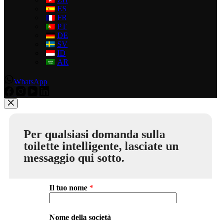
ES
FR
PT
DE
SV
ID
AR
WhatsApp
Per qualsiasi domanda sulla
toilette intelligente, lasciate un
messaggio qui sotto.
Il tuo nome
*
Nome della società