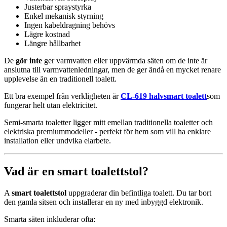
Justerbar spraystyrka
Enkel mekanisk styrning
Ingen kabeldragning behövs
Lägre kostnad
Längre hållbarhet
De
gör inte
ger varmvatten eller uppvärmda säten om de inte är
anslutna till varmvattenledningar, men de ger ändå en mycket renare
upplevelse än en traditionell toalett.
Ett bra exempel från verkligheten är
CL-619 halvsmart toalett
som
fungerar helt utan elektricitet.
Semi-smarta toaletter ligger mitt emellan traditionella toaletter och
elektriska premiummodeller - perfekt för hem som vill ha enklare
installation eller undvika elarbete.
Vad är en smart toalettstol?
A
smart toalettstol
uppgraderar din befintliga toalett. Du tar bort
den gamla sitsen och installerar en ny med inbyggd elektronik.
Smarta säten inkluderar ofta: