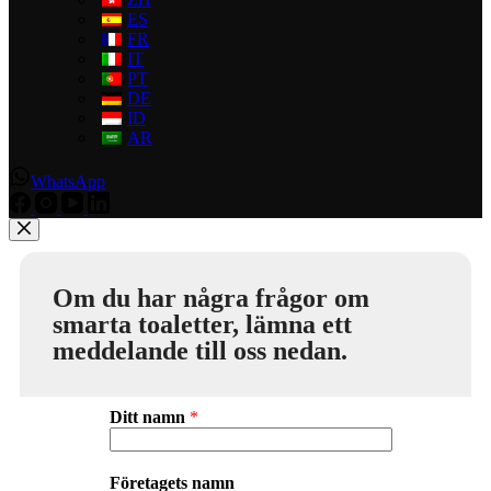
ES
FR
IT
PT
DE
ID
AR
WhatsApp
Om du har några frågor om
smarta toaletter, lämna ett
meddelande till oss nedan.
Ditt namn
*
Företagets namn