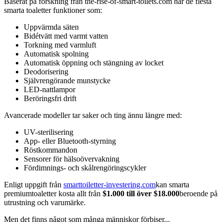
Baserat på forskning från the-rise-of-smart-toilets.com har de flesta
smarta toaletter funktioner som:
Uppvärmda säten
Bidétvätt med varmt vatten
Torkning med varmluft
Automatisk spolning
Automatisk öppning och stängning av locket
Deodorisering
Självrengörande munstycke
LED-nattlampor
Beröringsfri drift
Avancerade modeller tar saker och ting ännu längre med:
UV-sterilisering
App- eller Bluetooth-styrning
Röstkommandon
Sensorer för hälsoövervakning
Fördimnings- och skålrengöringscykler
Enligt uppgift från
smarttoiletter-investering.com
kan smarta
premiumtoaletter kosta allt från
$1.000 till över $18.000
beroende på
utrustning och varumärke.
Men det finns något som många människor förbiser...