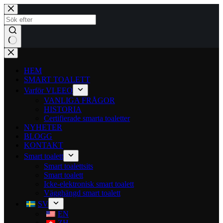
HEM
SMART TOALETT
Varför VLEEO
VANLIGA FRÅGOR
HISTORIA
Certifierade smarta toaletter
NYHETER
BLOGG
KONTAKT
Smart toalett
Smart toalettsits
Smart toalett
Icke-elektronisk smart toalett
Vägghängd smart toalett
SV
EN
ZH