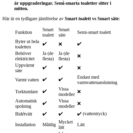
är uppgraderingar. Semi-smarta toaletter sitter i
mitten.
Här är en tydligare jämförelse av
Smart toalett vs Smart säte
:
Smart
Smart
Funktion
Semi-smart toalett
toalett
säte
Byter ut hela
✔️
✔️
❌
toaletten
Behöver
Ja (de
Ja (de
❌
elektricitet
flesta)
flesta)
Uppvärmt
✔️
✔️
❌
säte
Endast med
✔️
✔️
Varmt vatten
varmvattenanslutning
Vissa
✔️
Torktumlare
❌
modeller
Automatisk
Vissa
✔️
❌
spolning
modeller
✔️
✔️
✔️ (vattentryck)
Bidétvätt
Mycket
Installation
Måttlig
Lätt
lätt