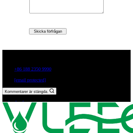
Skicka förfrågan
Guxiang Town, Chaozhou City,Guangdong-provinsen, Kina
+86 188 2350 9990
[email protected]
Kommentarer är stängda.