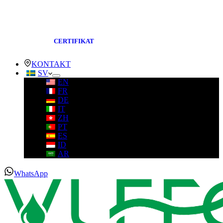
CERTIFIKAT
KONTAKT
SV
EN
FR
DE
IT
ZH
PT
ES
ID
AR
WhatsApp