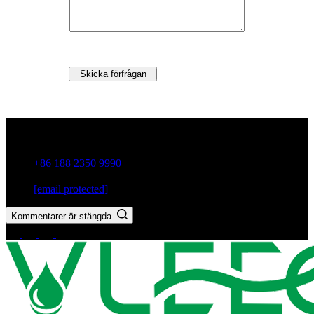
Skicka förfrågan
Guxiang Town, Chaozhou City,Guangdong-provinsen, Kina
+86 188 2350 9990
[email protected]
Kommentarer är stängda.