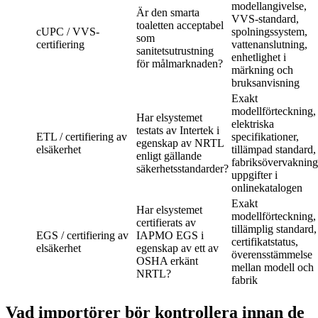
modellangivelse,
Är den smarta
VVS-standard,
toaletten acceptabel
cUPC / VVS-
spolningssystem,
som
certifiering
vattenanslutning,
sanitetsutrustning
enhetlighet i
för målmarknaden?
märkning och
bruksanvisning
Exakt
modellförteckning,
Har elsystemet
elektriska
testats av Intertek i
ETL / certifiering av
specifikationer,
egenskap av NRTL
elsäkerhet
tillämpad standard,
enligt gällande
fabriksövervakning
säkerhetsstandarder?
uppgifter i
onlinekatalogen
Exakt
Har elsystemet
modellförteckning,
certifierats av
tillämplig standard,
EGS / certifiering av
IAPMO EGS i
certifikatstatus,
elsäkerhet
egenskap av ett av
överensstämmelse
OSHA erkänt
mellan modell och
NRTL?
fabrik
Vad importörer bör kontrollera innan de