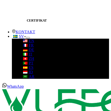
CERTIFIKAT
KONTAKT
SV
EN
FR
DE
IT
ZH
PT
ES
ID
AR
WhatsApp