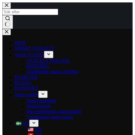
HEM
SMART TOALETT
Varför VLEEO
VANLIGA FRÅGOR
HISTORIA
Certifierade smarta toaletter
NYHETER
BLOGG
KONTAKT
Smart toalett
Smart toalettsits
Smart toalett
Icke-elektronisk smart toalett
Vägghängd smart toalett
SV
EN
ZH