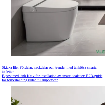
Skicka filer
Fördelar, nackdelar och trender med tanklösa smarta
toaletter
E-post med länk
Krav för installation av smarta toaletter: B2B-guide
för förbeställning riktad till importörer