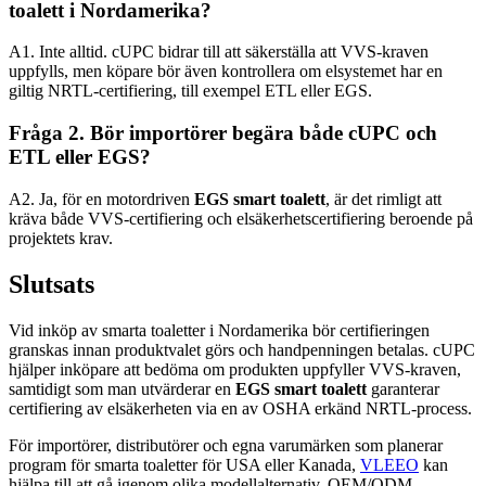
toalett i Nordamerika?
A1. Inte alltid. cUPC bidrar till att säkerställa att VVS-kraven
uppfylls, men köpare bör även kontrollera om elsystemet har en
giltig NRTL-certifiering, till exempel ETL eller EGS.
Fråga 2. Bör importörer begära både cUPC och
ETL eller EGS?
A2. Ja, för en motordriven
EGS smart toalett
, är det rimligt att
kräva både VVS-certifiering och elsäkerhetscertifiering beroende på
projektets krav.
Slutsats
Vid inköp av smarta toaletter i Nordamerika bör certifieringen
granskas innan produktvalet görs och handpenningen betalas. cUPC
hjälper inköpare att bedöma om produkten uppfyller VVS-kraven,
samtidigt som man utvärderar en
EGS smart toalett
garanterar
certifiering av elsäkerheten via en av OSHA erkänd NRTL-process.
För importörer, distributörer och egna varumärken som planerar
program för smarta toaletter för USA eller Kanada,
VLEEO
kan
hjälpa till att gå igenom olika modellalternativ, OEM/ODM-