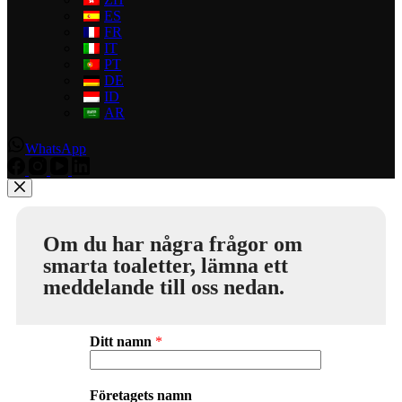
ES
FR
IT
PT
DE
ID
AR
WhatsApp
Om du har några frågor om
smarta toaletter, lämna ett
meddelande till oss nedan.
Ditt namn
*
Företagets namn