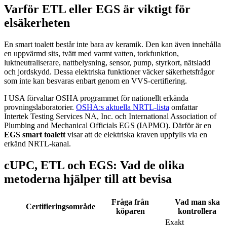
Varför ETL eller EGS är viktigt för
elsäkerheten
En smart toalett består inte bara av keramik. Den kan även innehålla
en uppvärmd sits, tvätt med varmt vatten, torkfunktion,
luktneutraliserare, nattbelysning, sensor, pump, styrkort, nätsladd
och jordskydd. Dessa elektriska funktioner väcker säkerhetsfrågor
som inte kan besvaras enbart genom en VVS-certifiering.
I USA förvaltar OSHA programmet för nationellt erkända
provningslaboratorier.
OSHA:s aktuella NRTL-lista
omfattar
Intertek Testing Services NA, Inc. och International Association of
Plumbing and Mechanical Officials EGS (IAPMO). Därför är en
EGS smart toalett
visar att de elektriska kraven uppfylls via en
erkänd NRTL-kanal.
cUPC, ETL och EGS: Vad de olika
metoderna hjälper till att bevisa
Fråga från
Vad man ska
Certifieringsområde
köparen
kontrollera
Exakt