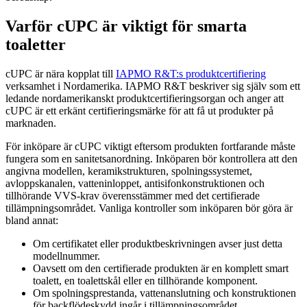
Varför cUPC är viktigt för smarta
toaletter
cUPC är nära kopplat till
IAPMO R&T:s produktcertifiering
verksamhet i Nordamerika. IAPMO R&T beskriver sig själv som ett
ledande nordamerikanskt produktcertifieringsorgan och anger att
cUPC är ett erkänt certifieringsmärke för att få ut produkter på
marknaden.
För inköpare är cUPC viktigt eftersom produkten fortfarande måste
fungera som en sanitetsanordning. Inköparen bör kontrollera att den
angivna modellen, keramikstrukturen, spolningssystemet,
avloppskanalen, vatteninloppet, antisifonkonstruktionen och
tillhörande VVS-krav överensstämmer med det certifierade
tillämpningsområdet. Vanliga kontroller som inköparen bör göra är
bland annat:
Om certifikatet eller produktbeskrivningen avser just detta
modellnummer.
Oavsett om den certifierade produkten är en komplett smart
toalett, en toalettskål eller en tillhörande komponent.
Om spolningsprestanda, vattenanslutning och konstruktionen
för backflödeskydd ingår i tillämpningsområdet.