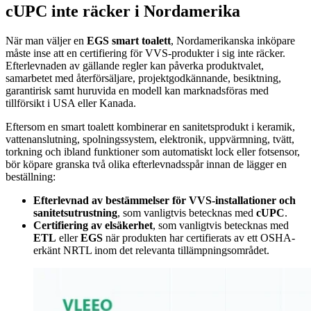
cUPC inte räcker i Nordamerika
När man väljer en
EGS smart toalett
, Nordamerikanska inköpare
måste inse att en certifiering för VVS-produkter i sig inte räcker.
Efterlevnaden av gällande regler kan påverka produktvalet,
samarbetet med återförsäljare, projektgodkännande, besiktning,
garantirisk samt huruvida en modell kan marknadsföras med
tillförsikt i USA eller Kanada.
Eftersom en smart toalett kombinerar en sanitetsprodukt i keramik,
vattenanslutning, spolningssystem, elektronik, uppvärmning, tvätt,
torkning och ibland funktioner som automatiskt lock eller fotsensor,
bör köpare granska två olika efterlevnadsspår innan de lägger en
beställning:
Efterlevnad av bestämmelser för VVS-installationer och
sanitetsutrustning
, som vanligtvis betecknas med
cUPC
.
Certifiering av elsäkerhet
, som vanligtvis betecknas med
ETL
eller
EGS
när produkten har certifierats av ett OSHA-
erkänt NRTL inom det relevanta tillämpningsområdet.