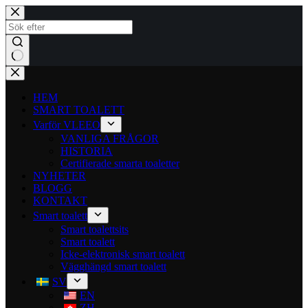
HEM
SMART TOALETT
Varför VLEEO
VANLIGA FRÅGOR
HISTORIA
Certifierade smarta toaletter
NYHETER
BLOGG
KONTAKT
Smart toalett
Smart toalettsits
Smart toalett
Icke-elektronisk smart toalett
Vägghängd smart toalett
SV
EN
ZH