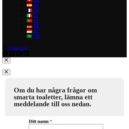
ES
FR
IT
PT
DE
ID
AR
WhatsApp
Om du har några frågor om
smarta toaletter, lämna ett
meddelande till oss nedan.
Ditt namn
*