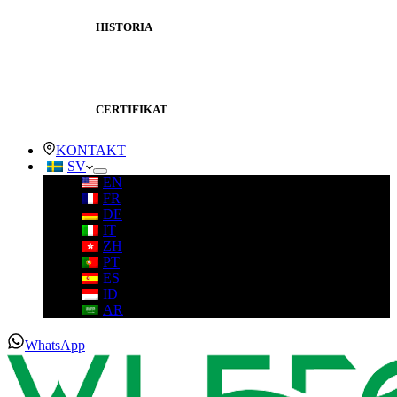
HISTORIA
CERTIFIKAT
KONTAKT
SV
EN
FR
DE
IT
ZH
PT
ES
ID
AR
WhatsApp