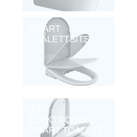
SMART
TOALETTSITS
ICKE-
ELEKTRONISK
SMART TOALETT