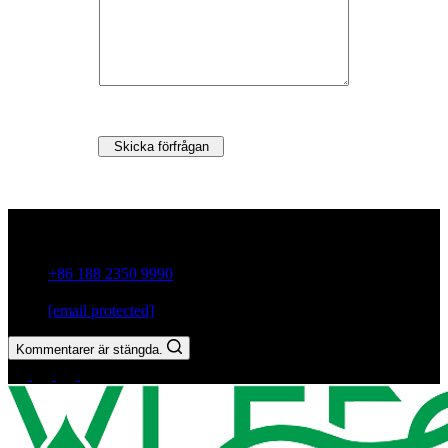
Skicka förfrågan
Guxiang Town, Chaozhou City,Guangdong-provinsen, Kina
+86 188 2350 9990
[email protected]
Kommentarer är stängda.