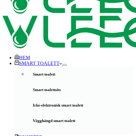
HEM
SMART TOALETT
Smart toalett
Smart toalettsits
Icke-elektronisk smart toalett
Vägghängd smart toalett