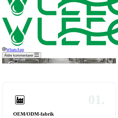
WhatsApp
Äldre kommentarer
01.
OEM/ODM-fabrik