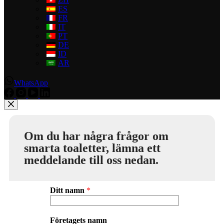
ES
FR
IT
PT
DE
ID
AR
WhatsApp
Om du har några frågor om
smarta toaletter, lämna ett
meddelande till oss nedan.
Ditt namn
*
Företagets namn