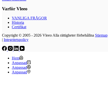
Varför Vleeo
VANLIGA FRÅGOR
Historia
Certifikat
Copyright © 2005 - 2026 Vleeo Alla rättigheter förbehållna
Stiemap
|
Integritetspolicy
Hem
Anpassad
Anpassad
Anpassad