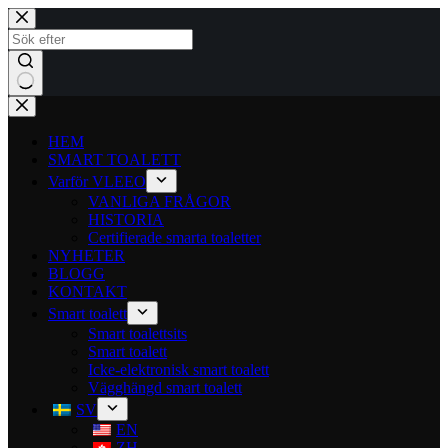
HEM
SMART TOALETT
Varför VLEEO
VANLIGA FRÅGOR
HISTORIA
Certifierade smarta toaletter
NYHETER
BLOGG
KONTAKT
Smart toalett
Smart toalettsits
Smart toalett
Icke-elektronisk smart toalett
Vägghängd smart toalett
SV
EN
ZH