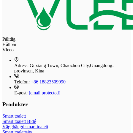
Pålitlig
Hållbar
Vleeo
Adress:
Guxiang Town, Chaozhou City,Guangdong-
provinsen, Kina
Telefon:
+86 18823509990
E-post:
[email protected]
Produkter
Smart toalett
Smart toalett Bidé
Vägghängd smart toalett
Smart toalettsits