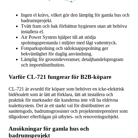
Ingen el krävs, vilket gör den lämplig för gamla hus och
badrumsprojekt.
Tvätt fram och bak förbättrar hygienen utan att behöva
installera el.
Air Power System hjälper till att stödja
spolningsprestanda i miljöer med lågt vattentryck.
Fotsparkspolning och sidoknappspolning ger
bekvämlighet för daglig användning.
Lämplig för grossistleveranser, detaljhandelsprogram
och importdistribution.
Varför CL-721 fungerar för B2B-köpare
CL-721 är avsedd för köpare som behöver en icke-elektrisk
bidétoalett som är lätt att förklara, lätt att installera och
praktisk för marknader där kunderna inte vill ha eldrivna
toalettsystem. Det är ett starkt val för distributörer av
sanitetsgods, badrumsgrossister och projektentreprenörer som
tillgodoser efterfrågan på utbytes- och renoveringsobjekt.
Ansökningar för gamla hus och
badrumsprojekt