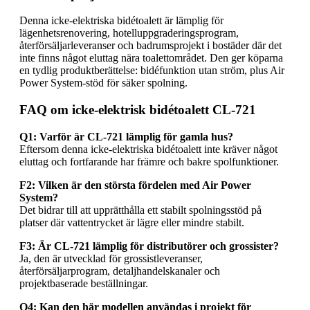
Denna icke-elektriska bidétoalett är lämplig för
lägenhetsrenovering, hotelluppgraderingsprogram,
återförsäljarleveranser och badrumsprojekt i bostäder där det
inte finns något eluttag nära toalettområdet. Den ger köparna
en tydlig produktberättelse: bidéfunktion utan ström, plus Air
Power System-stöd för säker spolning.
FAQ om icke-elektrisk bidétoalett CL-721
Q1: Varför är CL-721 lämplig för gamla hus?
Eftersom denna icke-elektriska bidétoalett inte kräver något
eluttag och fortfarande har främre och bakre spolfunktioner.
F2: Vilken är den största fördelen med Air Power
System?
Det bidrar till att upprätthålla ett stabilt spolningsstöd på
platser där vattentrycket är lägre eller mindre stabilt.
F3: Är CL-721 lämplig för distributörer och grossister?
Ja, den är utvecklad för grossistleveranser,
återförsäljarprogram, detaljhandelskanaler och
projektbaserade beställningar.
Q4: Kan den här modellen användas i projekt för