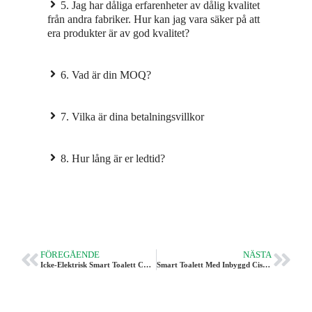
5. Jag har dåliga erfarenheter av dålig kvalitet
från andra fabriker. Hur kan jag vara säker på att
era produkter är av god kvalitet?
6. Vad är din MOQ?
7. Vilka är dina betalningsvillkor
8. Hur lång är er ledtid?
FÖREGÅENDE
NÄSTA
Icke-Elektrisk Smart Toalett CL-630 - Tanklös Bidétoalett Vleeo
Smart Toalett Med Inbyggd Cistern CL-632 | VLEEO