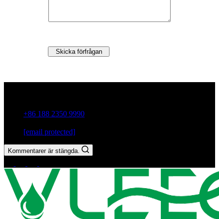
Skicka förfrågan
Guxiang Town, Chaozhou City,Guangdong-provinsen, Kina
+86 188 2350 9990
[email protected]
Kommentarer är stängda.