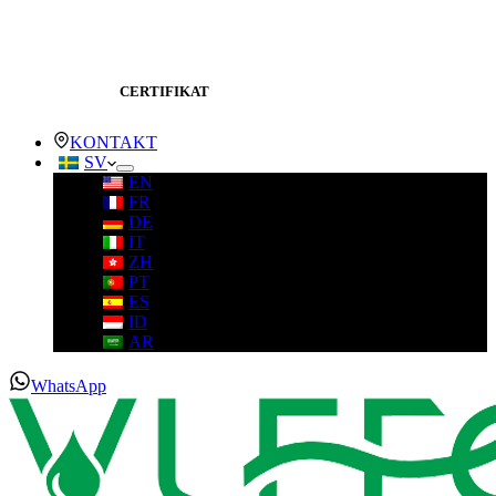
CERTIFIKAT
KONTAKT
SV
EN
FR
DE
IT
ZH
PT
ES
ID
AR
WhatsApp