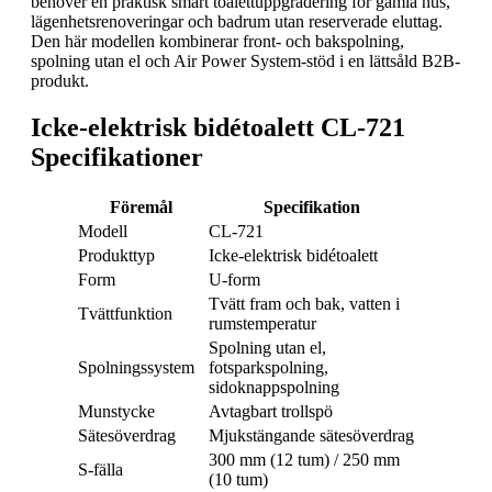
behöver en praktisk smart toalettuppgradering för gamla hus,
lägenhetsrenoveringar och badrum utan reserverade eluttag.
Den här modellen kombinerar front- och bakspolning,
spolning utan el och Air Power System-stöd i en lättsåld B2B-
produkt.
Icke-elektrisk bidétoalett CL-721
Specifikationer
Föremål
Specifikation
Modell
CL-721
Produkttyp
Icke-elektrisk bidétoalett
Form
U-form
Tvätt fram och bak, vatten i
Tvättfunktion
rumstemperatur
Spolning utan el,
Spolningssystem
fotsparkspolning,
sidoknappspolning
Munstycke
Avtagbart trollspö
Sätesöverdrag
Mjukstängande sätesöverdrag
300 mm (12 tum) / 250 mm
S-fälla
(10 tum)