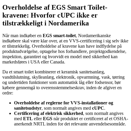
Overholdelse af EGS Smart Toilet-
kravene: Hvorfor cUPC ikke er
tilstrækkeligt i Nordamerika
Når man indkøber en
EGS smart-toilet
, Nordamerikanske
indkøbere skal være klar over, at en VVS-certificering i sig selv ikke
er tilstrækkelig. Overholdelse af kravene kan have indflydelse på
produktudvælgelse, optagelse hos forhandlere, projektgodkendelse,
inspektion, garantiret og hvorvidt en model med sikkerhed kan
markedsføres i USA eller Canada.
Da et smart toilet kombinerer et keramisk sanitetsanlæg,
vandtilslutning, skylleanlæg, elektronik, opvarmning, vask, tørring
og undertiden funktioner som automatisk låg eller fodsensor, bør
købere gennemgå to overensstemmelseskrav, inden de afgiver en
ordre:
Overholdelse af reglerne for VVS-installationer og
sanitetsudstyr
, som normalt angives med
cUPC
.
Certificering af elektrisk sikkerhed
, som normalt angives
med
ETL
eller
EGS
når produktet er certificeret af et OSHA-
anerkendt NRTL inden for det relevante anvendelsesområde.