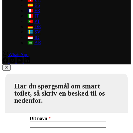
ES
FR
IT
PT
DE
SV
ID
AR
WhatsApp
Har du spørgsmål om smart
toilet, så skriv en besked til os
nedenfor.
Dit navn
*