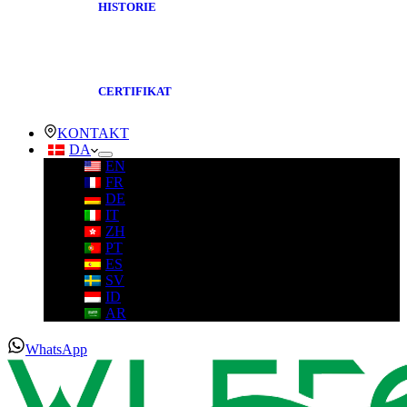
HISTORIE
CERTIFIKAT
KONTAKT
DA
EN
FR
DE
IT
ZH
PT
ES
SV
ID
AR
WhatsApp