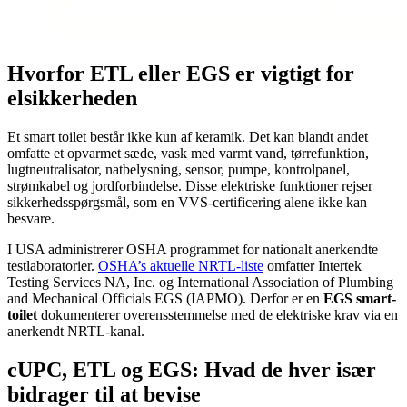
Hvorfor ETL eller EGS er vigtigt for
elsikkerheden
Et smart toilet består ikke kun af keramik. Det kan blandt andet
omfatte et opvarmet sæde, vask med varmt vand, tørrefunktion,
lugtneutralisator, natbelysning, sensor, pumpe, kontrolpanel,
strømkabel og jordforbindelse. Disse elektriske funktioner rejser
sikkerhedsspørgsmål, som en VVS-certificering alene ikke kan
besvare.
I USA administrerer OSHA programmet for nationalt anerkendte
testlaboratorier.
OSHA’s aktuelle NRTL-liste
omfatter Intertek
Testing Services NA, Inc. og International Association of Plumbing
and Mechanical Officials EGS (IAPMO). Derfor er en
EGS smart-
toilet
dokumenterer overensstemmelse med de elektriske krav via en
anerkendt NRTL-kanal.
cUPC, ETL og EGS: Hvad de hver især
bidrager til at bevise