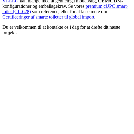
VLEEO
kan hjælpe med at gennemgå modelvalg, OEM/ODM-
konfigurationer og emballagekrav. Se vores
premium cUPC smart-
toilet (CL-628)
som reference, eller for at læse mere om
Certificeringer af smarte toiletter til global import
.
Du er velkommen til at kontakte os i dag for at drøfte dit næste
projekt.