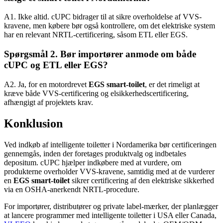
A1. Ikke altid. cUPC bidrager til at sikre overholdelse af VVS-
kravene, men købere bør også kontrollere, om det elektriske system
har en relevant NRTL-certificering, såsom ETL eller EGS.
Spørgsmål 2. Bør importører anmode om både
cUPC og ETL eller EGS?
A2. Ja, for en motordrevet
EGS smart-toilet
, er det rimeligt at
kræve både VVS-certificering og elsikkerhedscertificering,
afhængigt af projektets krav.
Konklusion
Ved indkøb af intelligente toiletter i Nordamerika bør certificeringen
gennemgås, inden der foretages produktvalg og indbetales
depositum. cUPC hjælper indkøbere med at vurdere, om
produkterne overholder VVS-kravene, samtidig med at de vurderer
en
EGS smart-toilet
sikrer certificering af den elektriske sikkerhed
via en OSHA-anerkendt NRTL-procedure.
For importører, distributører og private label-mærker, der planlægger
at lancere programmer med intelligente toiletter i USA eller Canada,