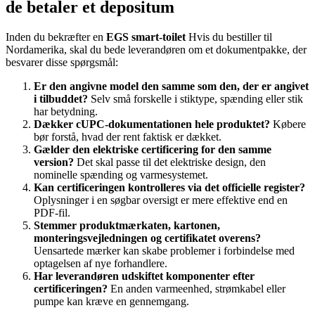
de betaler et depositum
Inden du bekræfter en
EGS smart-toilet
Hvis du bestiller til
Nordamerika, skal du bede leverandøren om et dokumentpakke, der
besvarer disse spørgsmål:
Er den angivne model den samme som den, der er angivet
i tilbuddet?
Selv små forskelle i stiktype, spænding eller stik
har betydning.
Dækker cUPC-dokumentationen hele produktet?
Købere
bør forstå, hvad der rent faktisk er dækket.
Gælder den elektriske certificering for den samme
version?
Det skal passe til det elektriske design, den
nominelle spænding og varmesystemet.
Kan certificeringen kontrolleres via det officielle register?
Oplysninger i en søgbar oversigt er mere effektive end en
PDF-fil.
Stemmer produktmærkaten, kartonen,
monteringsvejledningen og certifikatet overens?
Uensartede mærker kan skabe problemer i forbindelse med
optagelsen af nye forhandlere.
Har leverandøren udskiftet komponenter efter
certificeringen?
En anden varmeenhed, strømkabel eller
pumpe kan kræve en gennemgang.