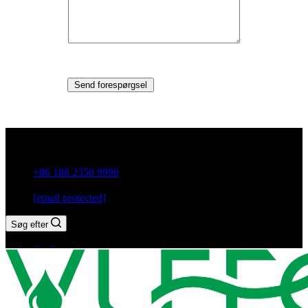
Send forespørgsel
Guxiang Town, Chaozhou City, Guangdong-provinsen, Kina
+86 188 2350 9990
[email protected]
Søg efter