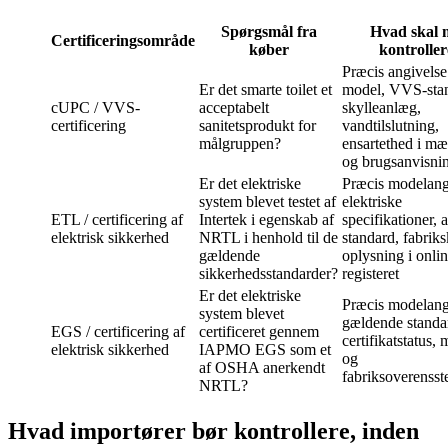
Spørgsmål fra
Hvad skal 
Certificeringsområde
køber
kontrolle
Præcis angivelse
Er det smarte toilet et
model, VVS-sta
cUPC / VVS-
acceptabelt
skylleanlæg,
certificering
sanitetsprodukt for
vandtilslutning,
målgruppen?
ensartethed i m
og brugsanvisni
Er det elektriske
Præcis modelang
system blevet testet af
elektriske
ETL / certificering af
Intertek i egenskab af
specifikationer, 
elektrisk sikkerhed
NRTL i henhold til de
standard, fabriks
gældende
oplysning i onlin
sikkerhedsstandarder?
registeret
Er det elektriske
Præcis modelang
system blevet
gældende standa
EGS / certificering af
certificeret gennem
certifikatstatus,
elektrisk sikkerhed
IAPMO EGS som et
og
af OSHA anerkendt
fabriksoverenss
NRTL?
Hvad importører bør kontrollere, inden