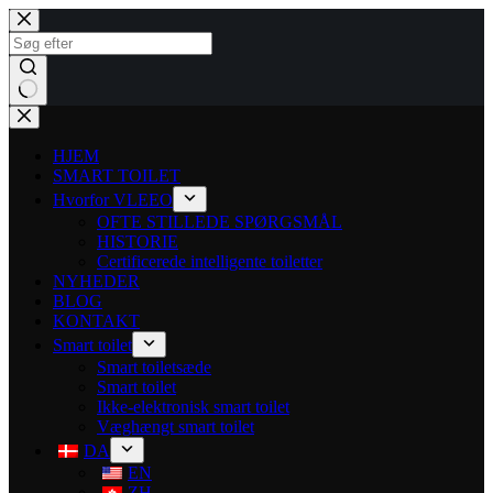
HJEM
SMART TOILET
Hvorfor VLEEO
OFTE STILLEDE SPØRGSMÅL
HISTORIE
Certificerede intelligente toiletter
NYHEDER
BLOG
KONTAKT
Smart toilet
Smart toiletsæde
Smart toilet
Ikke-elektronisk smart toilet
Væghængt smart toilet
DA
EN
ZH