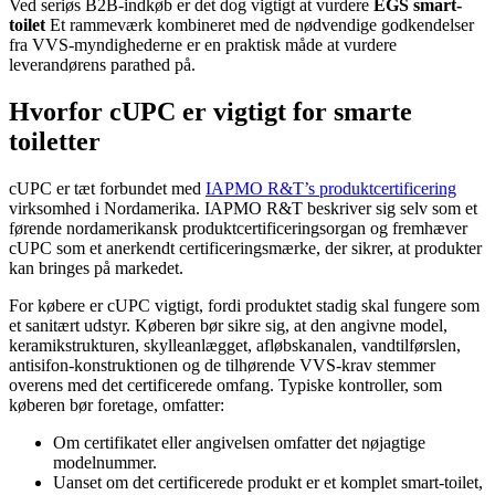
Ved seriøs B2B-indkøb er det dog vigtigt at vurdere
EGS smart-
toilet
Et rammeværk kombineret med de nødvendige godkendelser
fra VVS-myndighederne er en praktisk måde at vurdere
leverandørens parathed på.
Hvorfor cUPC er vigtigt for smarte
toiletter
cUPC er tæt forbundet med
IAPMO R&T’s produktcertificering
virksomhed i Nordamerika. IAPMO R&T beskriver sig selv som et
førende nordamerikansk produktcertificeringsorgan og fremhæver
cUPC som et anerkendt certificeringsmærke, der sikrer, at produkter
kan bringes på markedet.
For købere er cUPC vigtigt, fordi produktet stadig skal fungere som
et sanitært udstyr. Køberen bør sikre sig, at den angivne model,
keramikstrukturen, skylleanlægget, afløbskanalen, vandtilførslen,
antisifon-konstruktionen og de tilhørende VVS-krav stemmer
overens med det certificerede omfang. Typiske kontroller, som
køberen bør foretage, omfatter:
Om certifikatet eller angivelsen omfatter det nøjagtige
modelnummer.
Uanset om det certificerede produkt er et komplet smart-toilet,