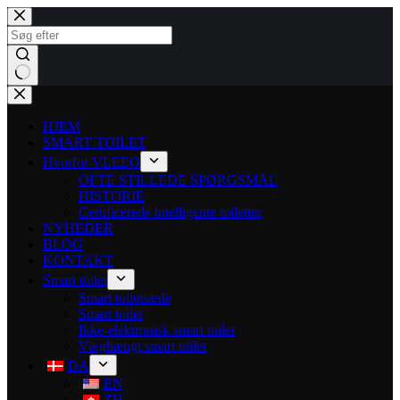
HJEM
SMART TOILET
Hvorfor VLEEO
OFTE STILLEDE SPØRGSMÅL
HISTORIE
Certificerede intelligente toiletter
NYHEDER
BLOG
KONTAKT
Smart toilet
Smart toiletsæde
Smart toilet
Ikke-elektronisk smart toilet
Væghængt smart toilet
DA
EN
ZH