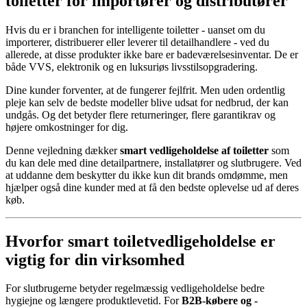
toiletter for importører og distributører
Hvis du er i branchen for intelligente toiletter - uanset om du
importerer, distribuerer eller leverer til detailhandlere - ved du
allerede, at disse produkter ikke bare er badeværelsesinventar. De er
både VVS, elektronik og en luksuriøs livsstilsopgradering.
Dine kunder forventer, at de fungerer fejlfrit. Men uden ordentlig
pleje kan selv de bedste modeller blive udsat for nedbrud, der kan
undgås. Og det betyder flere returneringer, flere garantikrav og
højere omkostninger for dig.
Denne vejledning dækker
smart vedligeholdelse af toiletter
som
du kan dele med dine detailpartnere, installatører og slutbrugere. Ved
at uddanne dem beskytter du ikke kun dit brands omdømme, men
hjælper også dine kunder med at få den bedste oplevelse ud af deres
køb.
Hvorfor smart toiletvedligeholdelse er
vigtig for din virksomhed
For slutbrugerne betyder regelmæssig vedligeholdelse bedre
hygiejne og længere produktlevetid. For
B2B-købere og -