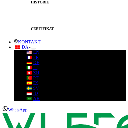
HISTORIE
CERTIFIKAT
KONTAKT
DA
EN
FR
DE
IT
ZH
PT
ES
SV
ID
AR
WhatsApp