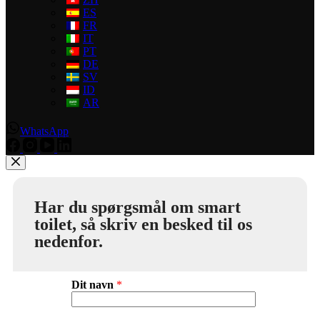
ES
FR
IT
PT
DE
SV
ID
AR
WhatsApp
Har du spørgsmål om smart
toilet, så skriv en besked til os
nedenfor.
Dit navn
*