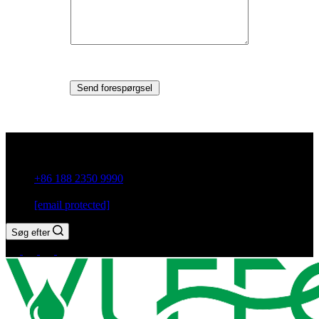
Send forespørgsel
Guxiang Town, Chaozhou City, Guangdong-provinsen, Kina
+86 188 2350 9990
[email protected]
Søg efter