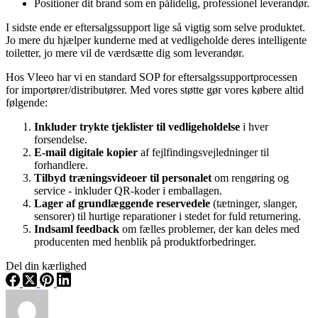
Positioner dit brand som en pålidelig, professionel leverandør.
I sidste ende er eftersalgssupport lige så vigtig som selve produktet.
Jo mere du hjælper kunderne med at vedligeholde deres intelligente
toiletter, jo mere vil de værdsætte dig som leverandør.
Hos Vleeo har vi en standard SOP for eftersalgssupportprocessen
for importører/distributører. Med vores støtte gør vores købere altid
følgende:
Inkluder trykte tjeklister til vedligeholdelse
i hver
forsendelse.
E-mail digitale kopier
af fejlfindingsvejledninger til
forhandlere.
Tilbyd træningsvideoer til personalet
om rengøring og
service - inkluder QR-koder i emballagen.
Lager af grundlæggende reservedele
(tætninger, slanger,
sensorer) til hurtige reparationer i stedet for fuld returnering.
Indsaml feedback
om fælles problemer, der kan deles med
producenten med henblik på produktforbedringer.
Del din kærlighed