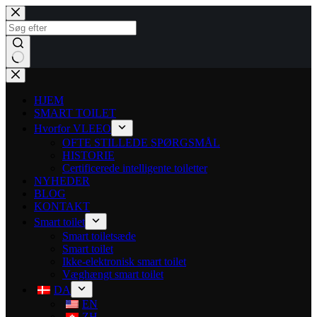
HJEM
SMART TOILET
Hvorfor VLEEO
OFTE STILLEDE SPØRGSMÅL
HISTORIE
Certificerede intelligente toiletter
NYHEDER
BLOG
KONTAKT
Smart toilet
Smart toiletsæde
Smart toilet
Ikke-elektronisk smart toilet
Væghængt smart toilet
DA
EN
ZH