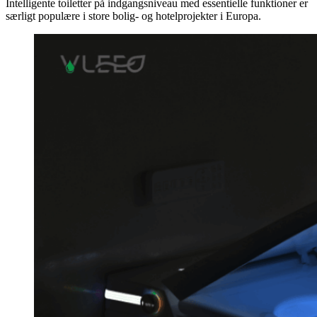
Intelligente toiletter på indgangsniveau med essentielle funktioner er
særligt populære i store bolig- og hotelprojekter i Europa.