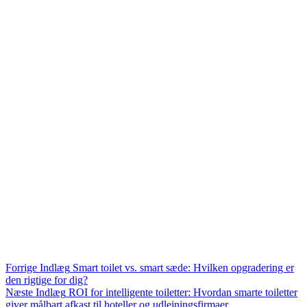
Forrige
Indlæg
Smart toilet vs. smart sæde: Hvilken opgradering er
den rigtige for dig?
Næste
Indlæg
ROI for intelligente toiletter: Hvordan smarte toiletter
giver målbart afkast til hoteller og udlejningsfirmaer