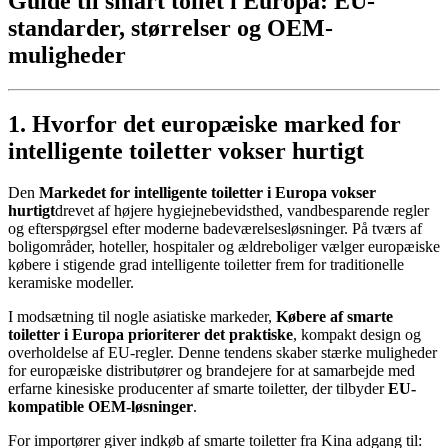
Guide til smart toilet i Europa: EU-
standarder, størrelser og OEM-
muligheder
1. Hvorfor det europæiske marked for
intelligente toiletter vokser hurtigt
Den
Markedet for intelligente toiletter i Europa vokser
hurtigt
drevet af højere hygiejnebevidsthed, vandbesparende regler
og efterspørgsel efter moderne badeværelsesløsninger. På tværs af
boligområder, hoteller, hospitaler og ældreboliger vælger europæiske
købere i stigende grad intelligente toiletter frem for traditionelle
keramiske modeller.
I modsætning til nogle asiatiske markeder,
Købere af smarte
toiletter i Europa prioriterer det praktiske
, kompakt design og
overholdelse af EU-regler. Denne tendens skaber stærke muligheder
for europæiske distributører og brandejere for at samarbejde med
erfarne kinesiske producenter af smarte toiletter, der tilbyder
EU-
kompatible OEM-løsninger
.
For importører giver indkøb af smarte toiletter fra Kina adgang til: