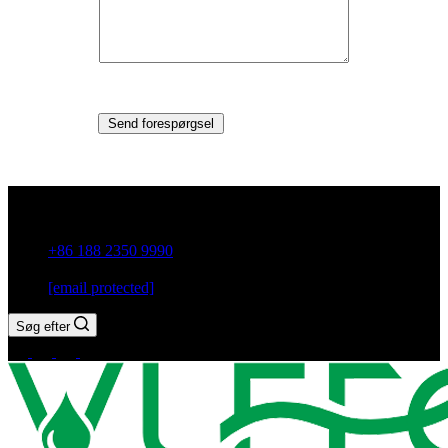
Send forespørgsel
Guxiang Town, Chaozhou City, Guangdong-provinsen, Kina
+86 188 2350 9990
[email protected]
Søg efter