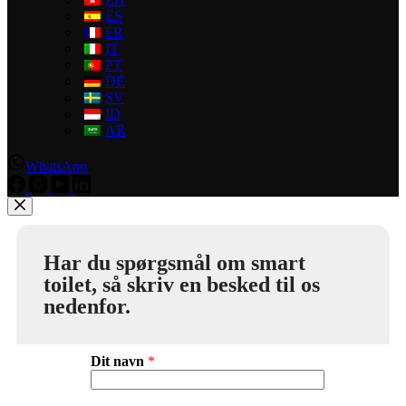
ES
FR
IT
PT
DE
SV
ID
AR
WhatsApp
Har du spørgsmål om smart
toilet, så skriv en besked til os
nedenfor.
Dit navn
*