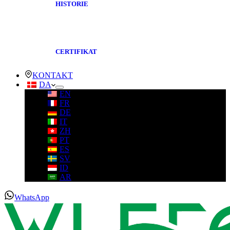
HISTORIE
CERTIFIKAT
KONTAKT
DA
EN
FR
DE
IT
ZH
PT
ES
SV
ID
AR
WhatsApp