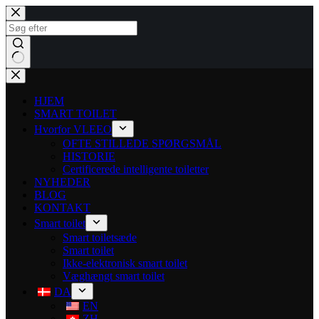
HJEM
SMART TOILET
Hvorfor VLEEO
OFTE STILLEDE SPØRGSMÅL
HISTORIE
Certificerede intelligente toiletter
NYHEDER
BLOG
KONTAKT
Smart toilet
Smart toiletsæde
Smart toilet
Ikke-elektronisk smart toilet
Væghængt smart toilet
DA
EN
ZH