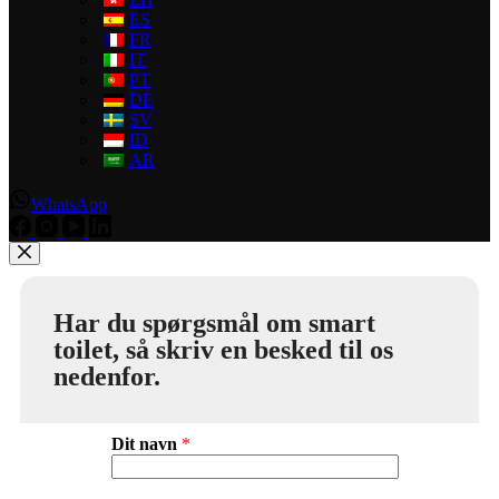
ES
FR
IT
PT
DE
SV
ID
AR
WhatsApp
Har du spørgsmål om smart
toilet, så skriv en besked til os
nedenfor.
Dit navn
*