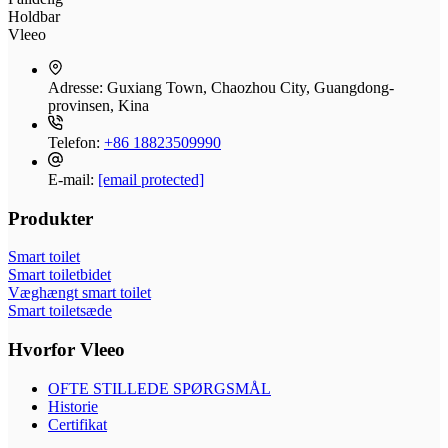
Holdbar
Vleeo
Adresse:
Guxiang Town, Chaozhou City, Guangdong-
provinsen, Kina
Telefon:
+86 18823509990
E-mail:
[email protected]
Produkter
Smart toilet
Smart toiletbidet
Væghængt smart toilet
Smart toiletsæde
Hvorfor Vleeo
OFTE STILLEDE SPØRGSMÅL
Historie
Certifikat