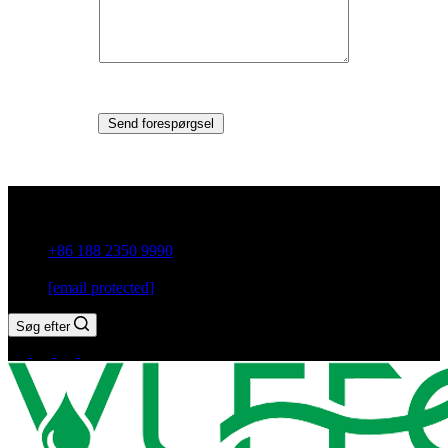
Send forespørgsel
Guxiang Town, Chaozhou City, Guangdong-provinsen, Kina
+86 188 2350 9990
[email protected]
Søg efter