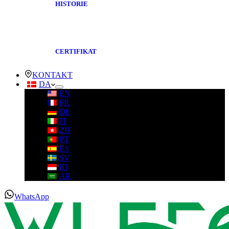
HISTORIE
CERTIFIKAT
KONTAKT
DA
EN
FR
DE
IT
ZH
PT
ES
SV
ID
AR
WhatsApp