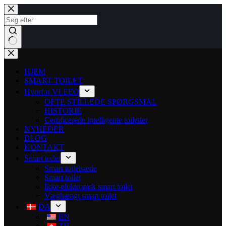
HJEM
SMART TOILET
Hvorfor VLEEO
OFTE STILLEDE SPØRGSMÅL
HISTORIE
Certificerede intelligente toiletter
NYHEDER
BLOG
KONTAKT
Smart toilet
Smart toiletsæde
Smart toilet
Ikke-elektronisk smart toilet
Væghængt smart toilet
DA
EN
ZH