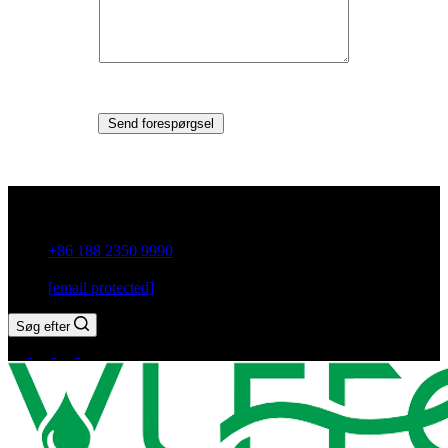
Send forespørgsel
Guxiang Town, Chaozhou City, Guangdong-provinsen, Kina
+86 188 2350 9990
[email protected]
Søg efter