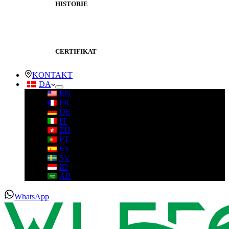
HISTORIE
CERTIFIKAT
KONTAKT
DA
EN
FR
DE
IT
ZH
PT
ES
SV
ID
AR
WhatsApp