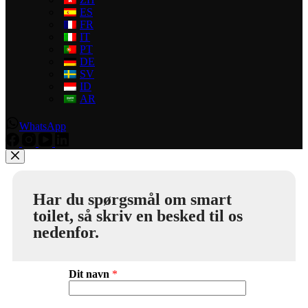
ES
FR
IT
PT
DE
SV
ID
AR
WhatsApp
Har du spørgsmål om smart
toilet, så skriv en besked til os
nedenfor.
Dit navn
*