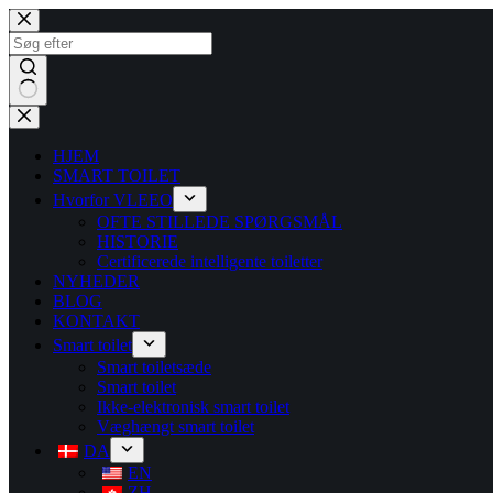
HJEM
SMART TOILET
Hvorfor VLEEO
OFTE STILLEDE SPØRGSMÅL
HISTORIE
Certificerede intelligente toiletter
NYHEDER
BLOG
KONTAKT
Smart toilet
Smart toiletsæde
Smart toilet
Ikke-elektronisk smart toilet
Væghængt smart toilet
DA
EN
ZH