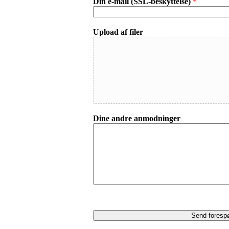
Din e-mail (SSL-beskyttelse)
*
Upload af filer
Dine andre anmodninger
Send foresp