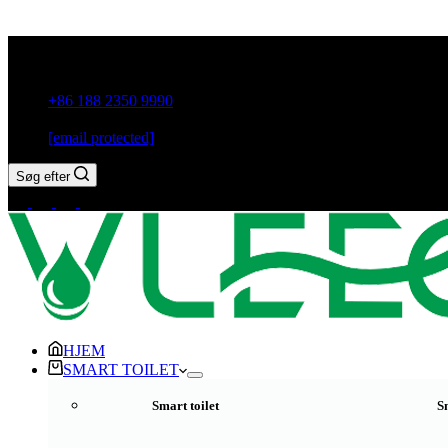
Guxiang Town, Chaozhou City, Guangdong-provinsen, Kina
+86 188 2350 9990
[email protected]
Søg efter
HJEM
SMART TOILET
Smart toilet
S