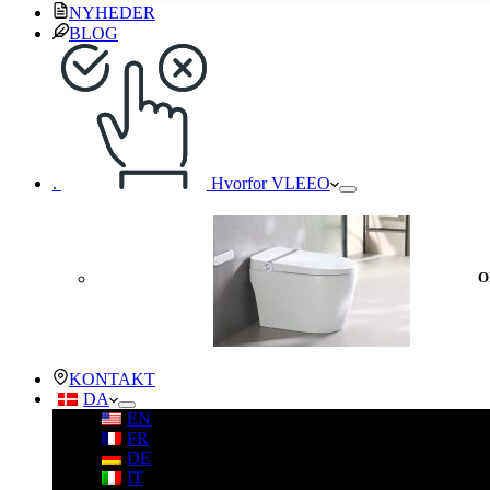
NYHEDER
BLOG
.
Hvorfor VLEEO
O
KONTAKT
DA
EN
FR
DE
IT