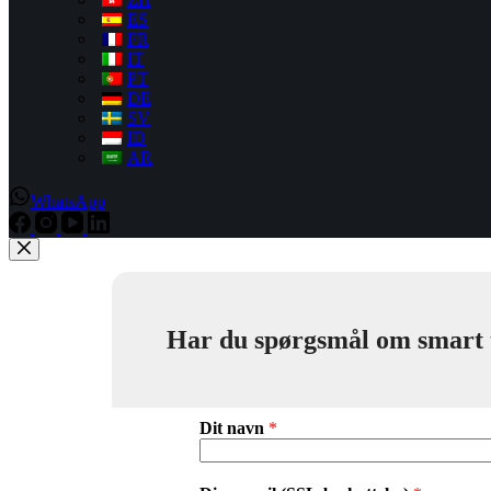
ES
FR
IT
PT
DE
SV
ID
AR
WhatsApp
Har du spørgsmål om smart toi
Dit navn
*