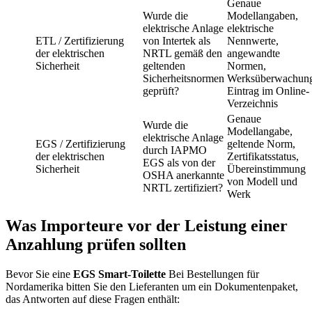
Genaue
Wurde die
Modellangaben,
elektrische Anlage
elektrische
ETL / Zertifizierung
von Intertek als
Nennwerte,
der elektrischen
NRTL gemäß den
angewandte
Sicherheit
geltenden
Normen,
Sicherheitsnormen
Werksüberwachun
geprüft?
Eintrag im Online-
Verzeichnis
Genaue
Wurde die
Modellangabe,
elektrische Anlage
EGS / Zertifizierung
geltende Norm,
durch IAPMO
der elektrischen
Zertifikatsstatus,
EGS als von der
Sicherheit
Übereinstimmung
OSHA anerkannte
von Modell und
NRTL zertifiziert?
Werk
Was Importeure vor der Leistung einer
Anzahlung prüfen sollten
Bevor Sie eine
EGS Smart-Toilette
Bei Bestellungen für
Nordamerika bitten Sie den Lieferanten um ein Dokumentenpaket,
das Antworten auf diese Fragen enthält: