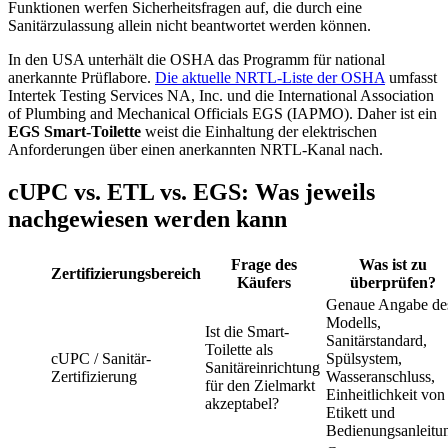
Funktionen werfen Sicherheitsfragen auf, die durch eine
Sanitärzulassung allein nicht beantwortet werden können.
In den USA unterhält die OSHA das Programm für national
anerkannte Prüflabore.
Die aktuelle NRTL-Liste der OSHA
umfasst
Intertek Testing Services NA, Inc. und die International Association
of Plumbing and Mechanical Officials EGS (IAPMO). Daher ist ein
EGS Smart-Toilette
weist die Einhaltung der elektrischen
Anforderungen über einen anerkannten NRTL-Kanal nach.
cUPC vs. ETL vs. EGS: Was jeweils
nachgewiesen werden kann
Frage des
Was ist zu
Zertifizierungsbereich
Käufers
überprüfen?
Genaue Angabe de
Modells,
Ist die Smart-
Sanitärstandard,
Toilette als
cUPC / Sanitär-
Spülsystem,
Sanitäreinrichtung
Zertifizierung
Wasseranschluss,
für den Zielmarkt
Einheitlichkeit von
akzeptabel?
Etikett und
Bedienungsanleitu