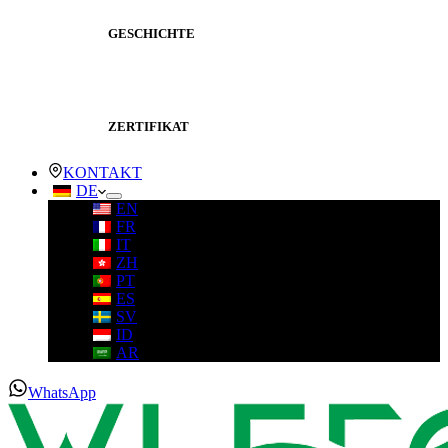
GESCHICHTE
ZERTIFIKAT
KONTAKT
DE
EN
FR
IT
ZH
PT
ES
SV
ID
AR
WhatsApp