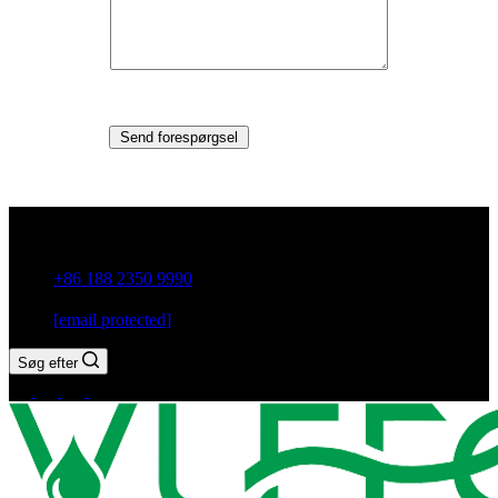
Send forespørgsel
Guxiang Town, Chaozhou City, Guangdong-provinsen, Kina
+86 188 2350 9990
[email protected]
Søg efter