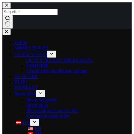
HJEM
SMART TOILET
Hvorfor VLEEO
OFTE STILLEDE SPØRGSMÅL
HISTORIE
Certificerede intelligente toiletter
NYHEDER
BLOG
KONTAKT
Smart toilet
Smart toiletsæde
Smart toilet
Ikke-elektronisk smart toilet
Væghængt smart toilet
DA
EN
ZH