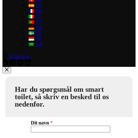
ES
FR
IT
PT
DE
SV
ID
AR
WhatsApp
Har du spørgsmål om smart
toilet, så skriv en besked til os
nedenfor.
Dit navn
*