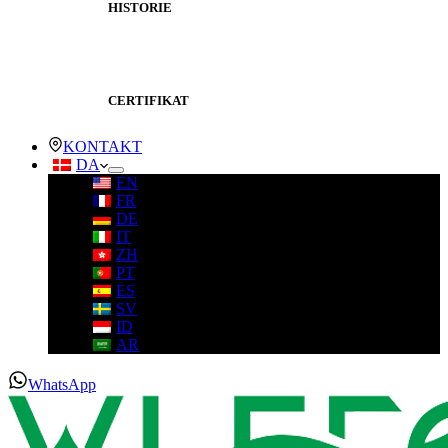
HISTORIE
CERTIFIKAT
KONTAKT
DA
EN
FR
DE
IT
ZH
PT
ES
SV
ID
AR
WhatsApp