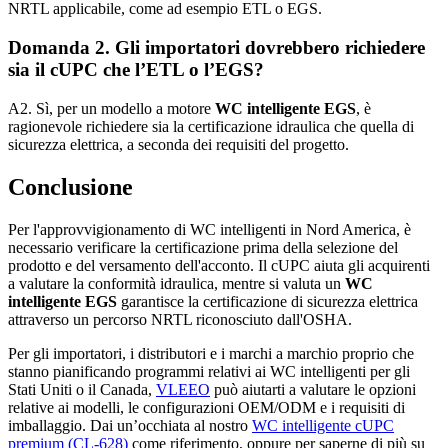
NRTL applicabile, come ad esempio ETL o EGS.
Domanda 2. Gli importatori dovrebbero richiedere
sia il cUPC che l’ETL o l’EGS?
A2. Sì, per un modello a motore
WC intelligente EGS
, è
ragionevole richiedere sia la certificazione idraulica che quella di
sicurezza elettrica, a seconda dei requisiti del progetto.
Conclusione
Per l'approvvigionamento di WC intelligenti in Nord America, è
necessario verificare la certificazione prima della selezione del
prodotto e del versamento dell'acconto. Il cUPC aiuta gli acquirenti
a valutare la conformità idraulica, mentre si valuta un
WC
intelligente EGS
garantisce la certificazione di sicurezza elettrica
attraverso un percorso NRTL riconosciuto dall'OSHA.
Per gli importatori, i distributori e i marchi a marchio proprio che
stanno pianificando programmi relativi ai WC intelligenti per gli
Stati Uniti o il Canada,
VLEEO
può aiutarti a valutare le opzioni
relative ai modelli, le configurazioni OEM/ODM e i requisiti di
imballaggio. Dai un’occhiata al nostro
WC intelligente cUPC
premium (CL-628)
come riferimento, oppure per saperne di più su