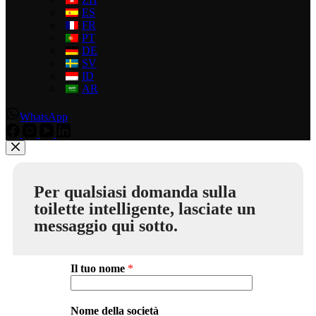
ES
FR
PT
DE
SV
ID
AR
WhatsApp
Per qualsiasi domanda sulla
toilette intelligente, lasciate un
messaggio qui sotto.
Il tuo nome
*
Nome della società