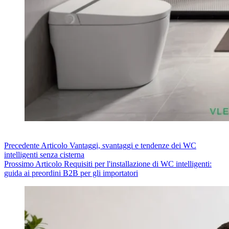
Precedente
Articolo
Vantaggi, svantaggi e tendenze dei WC
intelligenti senza cisterna
Prossimo
Articolo
Requisiti per l'installazione di WC intelligenti:
guida ai preordini B2B per gli importatori