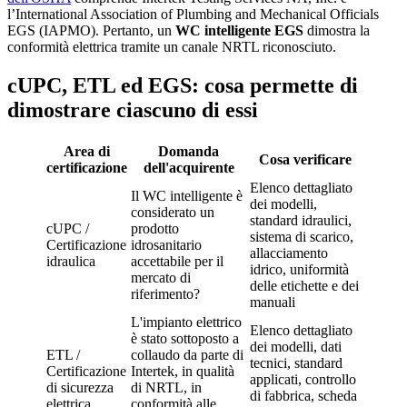
l’International Association of Plumbing and Mechanical Officials
EGS (IAPMO). Pertanto, un
WC intelligente EGS
dimostra la
conformità elettrica tramite un canale NRTL riconosciuto.
cUPC, ETL ed EGS: cosa permette di
dimostrare ciascuno di essi
Area di
Domanda
Cosa verificare
certificazione
dell'acquirente
Elenco dettagliato
Il WC intelligente è
dei modelli,
considerato un
standard idraulici,
cUPC /
prodotto
sistema di scarico,
Certificazione
idrosanitario
allacciamento
idraulica
accettabile per il
idrico, uniformità
mercato di
delle etichette e dei
riferimento?
manuali
L'impianto elettrico
Elenco dettagliato
è stato sottoposto a
dei modelli, dati
ETL /
collaudo da parte di
tecnici, standard
Certificazione
Intertek, in qualità
applicati, controllo
di sicurezza
di NRTL, in
di fabbrica, scheda
elettrica
conformità alle