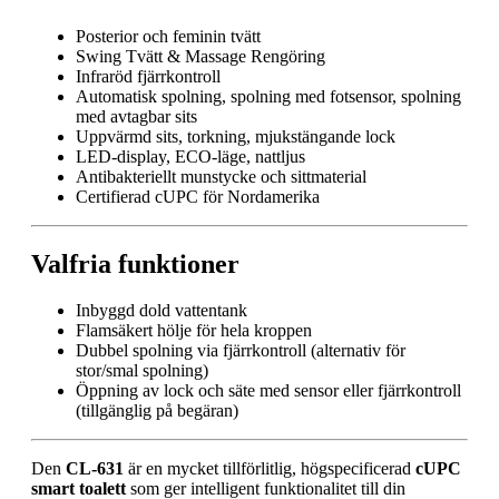
Posterior och feminin tvätt
Swing Tvätt & Massage Rengöring
Infraröd fjärrkontroll
Automatisk spolning, spolning med fotsensor, spolning
med avtagbar sits
Uppvärmd sits, torkning, mjukstängande lock
LED-display, ECO-läge, nattljus
Antibakteriellt munstycke och sittmaterial
Certifierad cUPC för Nordamerika
Valfria funktioner
Inbyggd dold vattentank
Flamsäkert hölje för hela kroppen
Dubbel spolning via fjärrkontroll (alternativ för
stor/smal spolning)
Öppning av lock och säte med sensor eller fjärrkontroll
(tillgänglig på begäran)
Den
CL-631
är en mycket tillförlitlig, högspecificerad
cUPC
smart toalett
som ger intelligent funktionalitet till din