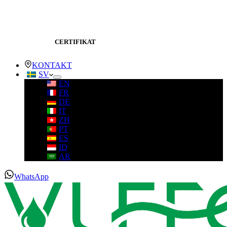
CERTIFIKAT
KONTAKT
SV
EN
FR
DE
IT
ZH
PT
ES
ID
AR
WhatsApp