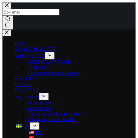
HEM
SMART TOALETT
Varför VLEEO
VANLIGA FRÅGOR
HISTORIA
Certifierade smarta toaletter
NYHETER
BLOGG
KONTAKT
Smart toalett
Smart toalettsits
Smart toalett
Icke-elektronisk smart toalett
Vägghängd smart toalett
SV
EN
ZH