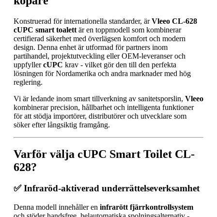
köpare
Konstruerad för internationella standarder, är
Vleeo CL-628
cUPC smart toalett
är en toppmodell som kombinerar
certifierad säkerhet med överlägsen komfort och modern
design. Denna enhet är utformad för partners inom
partihandel, projektutveckling eller OEM-leveranser och
uppfyller
cUPC
krav - vilket gör den till den perfekta
lösningen för Nordamerika och andra marknader med hög
reglering.
Vi är ledande inom smart tillverkning av sanitetsporslin,
Vleeo
kombinerar precision, hållbarhet och intelligenta funktioner
för att stödja importörer, distributörer och utvecklare som
söker efter långsiktig framgång.
Varför välja cUPC Smart Toilet CL-
628?
✅ Infraröd-aktiverad underrättelseverksamhet
Denna modell innehåller en
infrarött fjärrkontrollsystem
och stöder handsfree, helautomatiska spolningsalternativ -