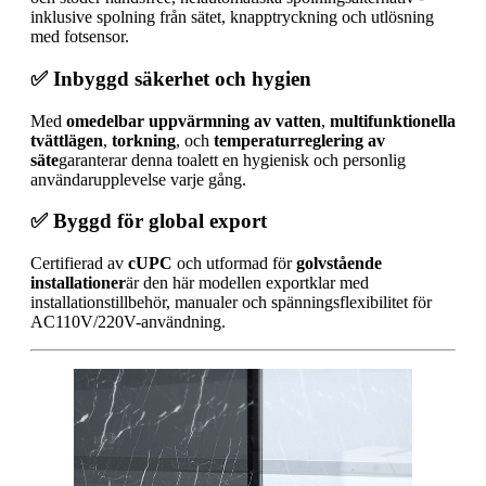
inklusive spolning från sätet, knapptryckning och utlösning
med fotsensor.
✅ Inbyggd säkerhet och hygien
Med
omedelbar uppvärmning av vatten
,
multifunktionella
tvättlägen
,
torkning
, och
temperaturreglering av
säte
garanterar denna toalett en hygienisk och personlig
användarupplevelse varje gång.
✅ Byggd för global export
Certifierad av
cUPC
och utformad för
golvstående
installationer
är den här modellen exportklar med
installationstillbehör, manualer och spänningsflexibilitet för
AC110V/220V-användning.