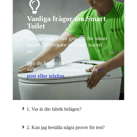
Vanliga frågor om Smart
Toilet
Vanliga frågor om grossist för smart
toalett, tillverkare av smart toalett
etc.
Om du har andra frågor är du
välkommen att kontakta oss via
e-
post eller telefon.
1. Var är din fabrik belägen?
2. Kan jag beställa några prover för test?