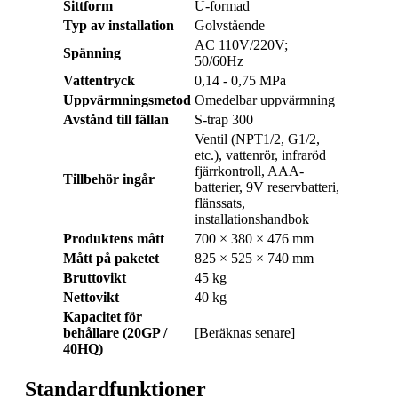
Sittform
U-formad
Typ av installation
Golvstående
AC 110V/220V;
Spänning
50/60Hz
Vattentryck
0,14 - 0,75 MPa
Uppvärmningsmetod
Omedelbar uppvärmning
Avstånd till fällan
S-trap 300
Ventil (NPT1/2, G1/2,
etc.), vattenrör, infraröd
fjärrkontroll, AAA-
Tillbehör ingår
batterier, 9V reservbatteri,
flänssats,
installationshandbok
Produktens mått
700 × 380 × 476 mm
Mått på paketet
825 × 525 × 740 mm
Bruttovikt
45 kg
Nettovikt
40 kg
Kapacitet för
behållare (20GP /
[Beräknas senare]
40HQ)
Standardfunktioner