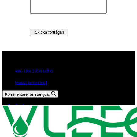
Skicka förfrågan
Guxiang Town, Chaozhou City,Guangdong-provinsen, Kina
+86 188 2350 9990
[email protected]
Kommentarer är stängda.