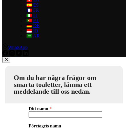
ES
FR
IT
PT
DE
ID
AR
WhatsApp
Om du har några frågor om
smarta toaletter, lämna ett
meddelande till oss nedan.
Ditt namn
*
Företagets namn