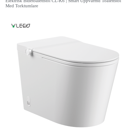
Elektrisk Bidétoalettstol CL-K6 | Smart Uppvärmd Toalettstol
Med Torktumlare