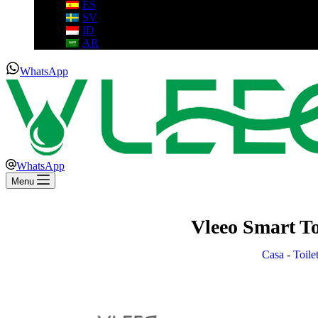
ES
SV
ID
AR
WhatsApp
WhatsApp
Menu
Vleeo Smart Toi
Casa
-
Toilet