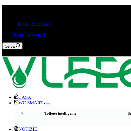
Città di Guxiang, Chaozhou, provincia di Guangdong, Cina
+86 188 2350 9990
[email protected]
Cerca
CASA
WC SMART
Toilette intelligente
S
NOTIZIE