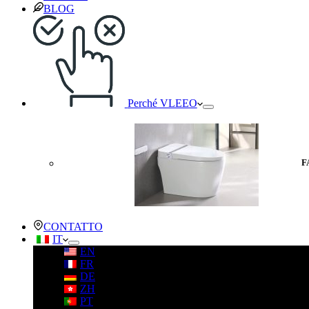
BLOG
Perché VLEEO
F
CONTATTO
IT
EN
FR
DE
ZH
PT