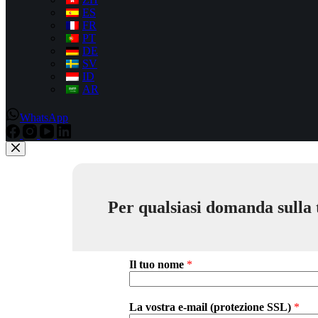
ES
FR
PT
DE
SV
ID
AR
WhatsApp
Per qualsiasi domanda sulla to
Il tuo nome
*
La vostra e-mail (protezione SSL)
*