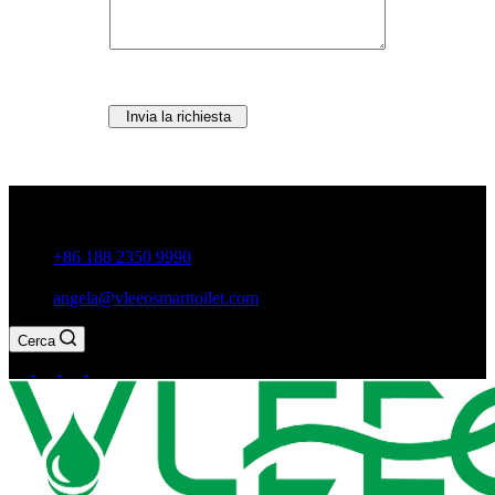
Invia la richiesta
Città di Guxiang, Chaozhou, provincia di Guangdong, Cina
+86 188 2350 9990
angela@vleeosmarttoilet.com
Cerca