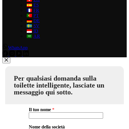
ES
FR
PT
DE
SV
ID
AR
WhatsApp
Per qualsiasi domanda sulla
toilette intelligente, lasciate un
messaggio qui sotto.
Il tuo nome
*
Nome della società