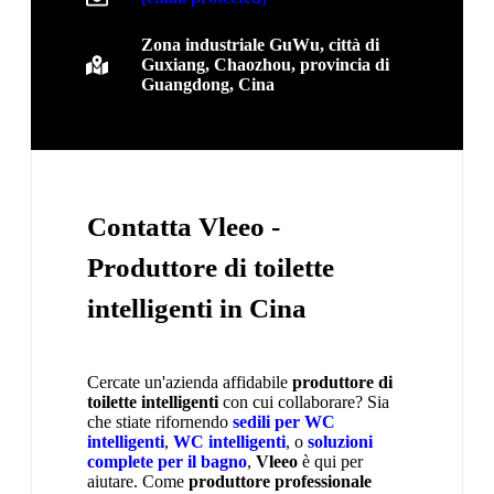
Zona industriale GuWu, città di
Guxiang, Chaozhou, provincia di
Guangdong, Cina
Contatta Vleeo -
Produttore di toilette
intelligenti in Cina
Cercate un'azienda affidabile
produttore di
toilette intelligenti
con cui collaborare? Sia
che stiate rifornendo
sedili per WC
intelligenti
,
WC intelligenti
, o
soluzioni
complete per il bagno
,
Vleeo
è qui per
aiutare. Come
produttore professionale