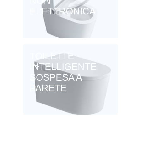
NON
ELETTRONICA
TOILETTE
INTELLIGENTE
SOSPESA A
PARETE