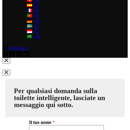
ES
FR
PT
DE
SV
ID
AR
WhatsApp
Per qualsiasi domanda sulla
toilette intelligente, lasciate un
messaggio qui sotto.
Il tuo nome
*