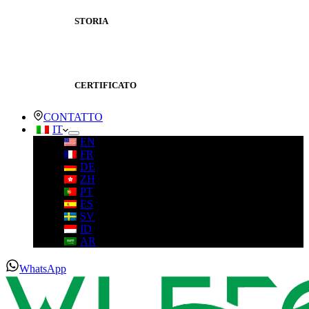
STORIA
CERTIFICATO
CONTATTO
IT
EN
FR
DE
ZH
PT
ES
SV
ID
AR
WhatsApp