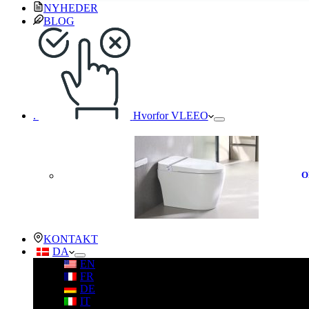
NYHEDER
BLOG
.
Hvorfor VLEEO
O
KONTAKT
DA
EN
FR
DE
IT