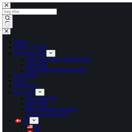
HJEM
SMART TOILET
Hvorfor VLEEO
OFTE STILLEDE SPØRGSMÅL
HISTORIE
Certificerede intelligente toiletter
NYHEDER
BLOG
KONTAKT
Smart toilet
Smart toiletsæde
Smart toilet
Ikke-elektronisk smart toilet
Væghængt smart toilet
DA
EN
ZH