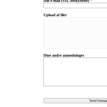
Din e-mail (SSL-beskyttelse)
*
Upload af filer
Dine andre anmodninger
Send foresp