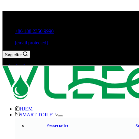
Guxiang Town, Chaozhou City, Guangdong-provinsen, Kina
+86 188 2350 9990
[email protected]
Søg efter
HJEM
SMART TOILET
Smart toilet
S