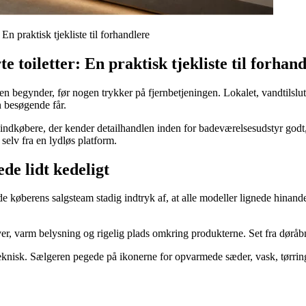
 En praktisk tjekliste til forhandlere
e toiletter: En praktisk tjekliste til forhan
 begynder, før nogen trykker på fjernbetjeningen. Lokalet, vandtilslu
n besøgende får.
dkøbere, der kender detailhandlen inden for badeværelsesudstyr godt, m
 selv fra en lydløs platform.
de lidt kedeligt
vde køberens salgsteam stadig indtryk af, at alle modeller lignede hinand
ver, varm belysning og rigelig plads omkring produkterne. Set fra døråb
teknisk. Sælgeren pegede på ikonerne for opvarmede sæder, vask, tørring