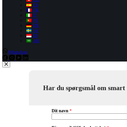
ES
FR
IT
PT
DE
SV
ID
AR
WhatsApp
Har du spørgsmål om smart toi
Dit navn
*