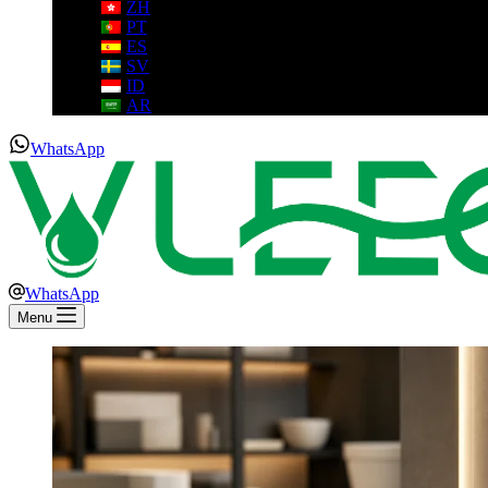
ZH
PT
ES
SV
ID
AR
WhatsApp
WhatsApp
Menu