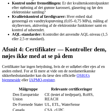
Kontrol under fremstillingen:
Er der kvalitetskontrolpunkter
efter støbning af det grønne karosseri, glasering og før den
elektroniske samling?
Kvalitetskontrol af færdigvarer:
Hver enhed skal
gennemgå en vandtryksprøvning (0,05–0,75 MPa), måling af
skylleevnen, aktivering af de elektroniske funktioner samt en
kontrol af udseendet.
AQL-standarder:
Kontroller det anvendte AQL-niveau (1,5
eller 2,5 er standard).
Afsnit 4: Certifikater — Kontroller dem,
nøjes ikke med at se på dem
Certifikater har ingen betydning, hvis de er udløbet eller ejes af en
anden enhed. For at få mere at vide om de nordamerikanske
sikkerhedsstandarder kan du læse den officielle
OSHA’s
hjemmeside
eller
IAPMO-register
.
Målgruppe
Relevante certificeringer
Den Europæiske
CE (testet af tredjepart), RoHS,
Union
REACH
De Forenede Stater
UL, ETL, WaterSense
Canada
CSA, cUPC