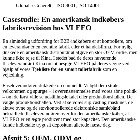
Globalt / Generelt
ISO 9001, ISO 14001
Casestudie: En amerikansk indkøbers
fabriksrevision hos VLEEO
En almindelig udfordring for B2B-indkøbere er at kontrollere, om
en leverandør er en egentlig fabrik eller et handelsfirma. For nylig
ønskede en amerikansk distributør at afgive en stor OEM-ordre, men
kunne ikke rejse til Kina. I stedet bad de deres nuværende
fliseleverandør i Kina om at besøge VLEEO på deres vegne ved
hjælp af vores
Tjekliste for en smart toiletfabrik
som en
vejledning.
Fliseleverandøren dukkede op uanmeldt. Vi bød dem straks
velkommen og spurgte – i overensstemmelse med vores åbne politik
– om de først ville se udstillingslokalet eller produktionshallen. De
valgte produktionshallen. Ved at se vores slip-casting-maskiner, de
aktive ovne og de støvkontrollerede elektroniske samlebånd
bekræftede fliseleverandøren over for den amerikanske køber, at
VLEEO er en ægte producent med stor kapacitet. Den amerikanske
kunde indbetalte trygt sit depositum allerede næste dag.
Afsnit 5: OEM, ODM og