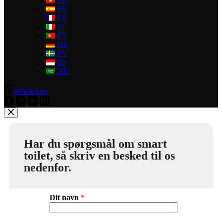
ES
FR
IT
PT
DE
SV
ID
AR
WhatsApp
Har du spørgsmål om smart
toilet, så skriv en besked til os
nedenfor.
Dit navn
*