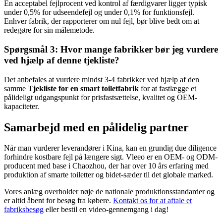
En acceptabel fejlprocent ved kontrol af færdigvarer ligger typisk
under 0,5% for udseendefejl og under 0,1% for funktionsfejl.
Enhver fabrik, der rapporterer om nul fejl, bør blive bedt om at
redegøre for sin målemetode.
Spørgsmål 3: Hvor mange fabrikker bør jeg vurdere
ved hjælp af denne tjekliste?
Det anbefales at vurdere mindst 3-4 fabrikker ved hjælp af den
samme
Tjekliste for en smart toiletfabrik
for at fastlægge et
pålideligt udgangspunkt for prisfastsættelse, kvalitet og OEM-
kapaciteter.
Samarbejd med en pålidelig partner
Når man vurderer leverandører i Kina, kan en grundig due diligence
forhindre kostbare fejl på længere sigt. Vleeo er en OEM- og ODM-
producent med base i Chaozhou, der har over 10 års erfaring med
produktion af smarte toiletter og bidet-sæder til det globale marked.
Vores anlæg overholder nøje de nationale produktionsstandarder og
er altid åbent for besøg fra købere.
Kontakt os for at aftale et
fabriksbesøg
eller bestil en video-gennemgang i dag!