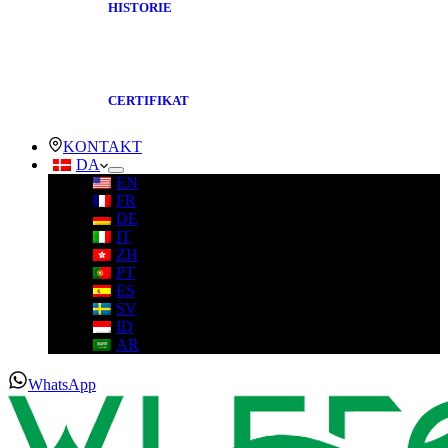
HISTORIE
CERTIFIKAT
KONTAKT
DA
EN
FR
DE
IT
ZH
PT
ES
SV
ID
AR
WhatsApp