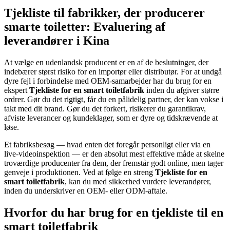
Tjekliste til fabrikker, der producerer
smarte toiletter: Evaluering af
leverandører i Kina
At vælge en udenlandsk producent er en af de beslutninger, der
indebærer størst risiko for en importør eller distributør. For at undgå
dyre fejl i forbindelse med OEM-samarbejder har du brug for en
ekspert
Tjekliste for en smart toiletfabrik
inden du afgiver større
ordrer. Gør du det rigtigt, får du en pålidelig partner, der kan vokse i
takt med dit brand. Gør du det forkert, risikerer du garantikrav,
afviste leverancer og kundeklager, som er dyre og tidskrævende at
løse.
Et fabriksbesøg — hvad enten det foregår personligt eller via en
live-videoinspektion — er den absolut mest effektive måde at skelne
troværdige producenter fra dem, der fremstår godt online, men tager
genveje i produktionen. Ved at følge en streng
Tjekliste for en
smart toiletfabrik
, kan du med sikkerhed vurdere leverandører,
inden du underskriver en OEM- eller ODM-aftale.
Hvorfor du har brug for en tjekliste til en
smart toiletfabrik