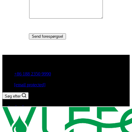
Send forespørgsel
Guxiang Town, Chaozhou City, Guangdong-provinsen, Kina
+86 188 2350 9990
[email protected]
Søg efter