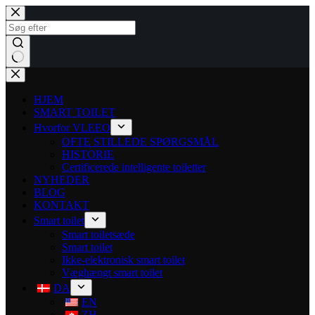
HJEM
SMART TOILET
Hvorfor VLEEO
OFTE STILLEDE SPØRGSMÅL
HISTORIE
Certificerede intelligente toiletter
NYHEDER
BLOG
KONTAKT
Smart toilet
Smart toiletsæde
Smart toilet
Ikke-elektronisk smart toilet
Væghængt smart toilet
DA
EN
ZH