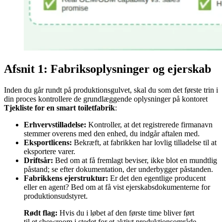
Afsnit 1: Fabriksoplysninger og ejerskab
Inden du går rundt på produktionsgulvet, skal du som det første trin i
din proces kontrollere de grundlæggende oplysninger på kontoret
Tjekliste for en smart toiletfabrik
:
Erhvervstilladelse:
Kontroller, at det registrerede firmanavn
stemmer overens med den enhed, du indgår aftalen med.
Eksportlicens:
Bekræft, at fabrikken har lovlig tilladelse til at
eksportere varer.
Driftsår:
Bed om at få fremlagt beviser, ikke blot en mundtlig
påstand; se efter dokumentation, der underbygger påstanden.
Fabrikkens ejerstruktur:
Er det den egentlige producent
eller en agent? Bed om at få vist ejerskabsdokumenterne for
produktionsudstyret.
Rødt flag:
Hvis du i løbet af den første time bliver ført
til et showroom i stedet for et aktivt produktionsområde,