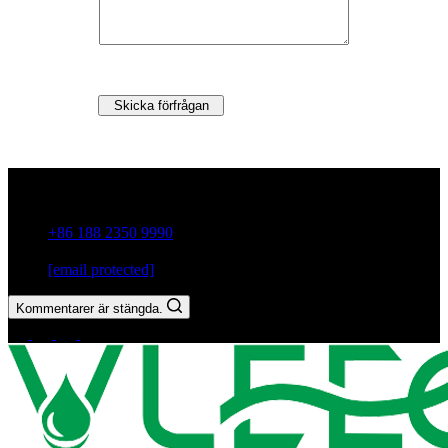
Skicka förfrågan
Guxiang Town, Chaozhou City,Guangdong-provinsen, Kina
+86 188 2350 9990
[email protected]
Kommentarer är stängda.