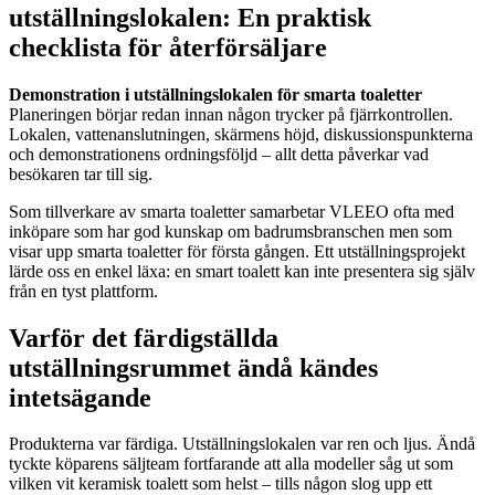
utställningslokalen: En praktisk
checklista för återförsäljare
Demonstration i utställningslokalen för smarta toaletter
Planeringen börjar redan innan någon trycker på fjärrkontrollen.
Lokalen, vattenanslutningen, skärmens höjd, diskussionspunkterna
och demonstrationens ordningsföljd – allt detta påverkar vad
besökaren tar till sig.
Som tillverkare av smarta toaletter samarbetar VLEEO ofta med
inköpare som har god kunskap om badrumsbranschen men som
visar upp smarta toaletter för första gången. Ett utställningsprojekt
lärde oss en enkel läxa: en smart toalett kan inte presentera sig själv
från en tyst plattform.
Varför det färdigställda
utställningsrummet ändå kändes
intetsägande
Produkterna var färdiga. Utställningslokalen var ren och ljus. Ändå
tyckte köparens säljteam fortfarande att alla modeller såg ut som
vilken vit keramisk toalett som helst – tills någon slog upp ett