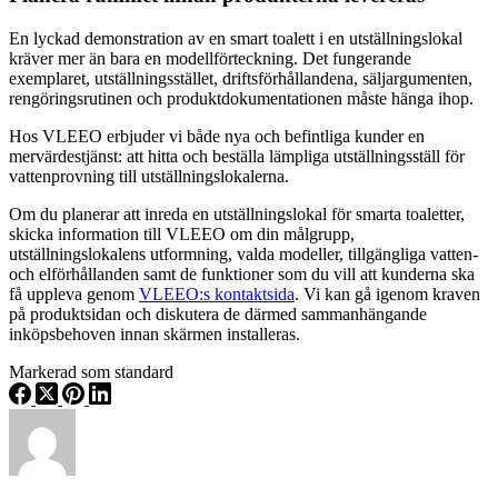
En lyckad demonstration av en smart toalett i en utställningslokal
kräver mer än bara en modellförteckning. Det fungerande
exemplaret, utställningsstället, driftsförhållandena, säljargumenten,
rengöringsrutinen och produktdokumentationen måste hänga ihop.
Hos VLEEO erbjuder vi både nya och befintliga kunder en
mervärdestjänst: att hitta och beställa lämpliga utställningsställ för
vattenprovning till utställningslokalerna.
Om du planerar att inreda en utställningslokal för smarta toaletter,
skicka information till VLEEO om din målgrupp,
utställningslokalens utformning, valda modeller, tillgängliga vatten-
och elförhållanden samt de funktioner som du vill att kunderna ska
få uppleva genom
VLEEO:s kontaktsida
. Vi kan gå igenom kraven
på produktsidan och diskutera de därmed sammanhängande
inköpsbehoven innan skärmen installeras.
Markerad som standard