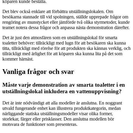
köparen kunde beställa.
Det blev också enklare att förbättra utställningslokalen. Om
besökarna stannade till vid spolningen, ställde upprepade frågor om
rengöring av munstycket eller jämförde två olika styrmetoder, kunde
teamet notera dessa frågor och anpassa nästa demonstration därefter.
Det är just den atmosfären som en utställningslokal för smarta
toaletter behöver: tillräckligt med lugn för att besökaren ska kunna
titta, tillräckligt med rörelse för att produkten ska kännas verklig, och
tillräckligt med ärlighet för att köparen ska kunna lita på det som
kommer härnäst.
Vanliga frågor och svar
Måste varje demonstration av smarta toaletter i en
utställningslokal inkludera en vattenuppvisning?
Det är inte nödvändigt att alla modeller är anslutna. En noggrant
utvald fungerande enhet kan illustrera produktkategorin, medan
närliggande statiska utställningsmodeller visar olika former,
storlekar, färger eller prisklasser. Den anslutna modellen bör
motsvara de funktioner som presenteras.