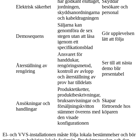
har godkänt eluttaget,
Skyddar
Elektrisk säkerhet
jordningen,
besökare och
skyddsanordningarna
personal
och kabeldragningen
Säljarna kan
genomföra de sex
Gör upplevelsen
Demosequens
stegen utan att läsa
lätt att följa
igenom ett
specifikationsblad
Ansvaret för
handdukar,
Ser till att nästa
Återställning av
rengöringsmetod,
demo blir
rengöring
kontroll av avlopp
presentabel
och återställning av
prov har tilldelats
Produktetiketter,
produktbeskrivningar,
bruksanvisningar och
Skapar
Ansökningar och
försäljningskvitton
förtroende hos
handlingar
stämmer överens med
köparen
den visade
konfigurationen
El- och VVS-installationen måste följa lokala bestämmelser och bör