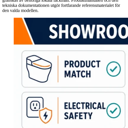
granskas av behöriga lokala fackmän. Produktmanualen och den
tekniska dokumentationen utgör fortfarande referensmaterialet för
den valda modellen.