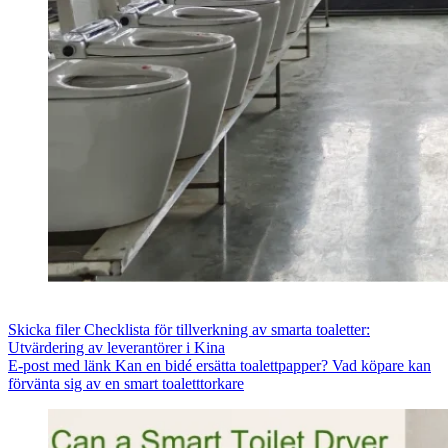
Skicka filer
Checklista för tillverkning av smarta toaletter:
Utvärdering av leverantörer i Kina
E-post med länk
Kan en bidé ersätta toalettpapper? Vad köpare kan
förvänta sig av en smart toaletttorkare