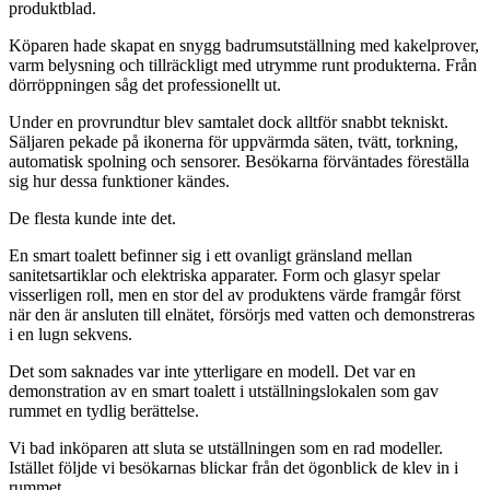
produktblad.
Köparen hade skapat en snygg badrumsutställning med kakelprover,
varm belysning och tillräckligt med utrymme runt produkterna. Från
dörröppningen såg det professionellt ut.
Under en provrundtur blev samtalet dock alltför snabbt tekniskt.
Säljaren pekade på ikonerna för uppvärmda säten, tvätt, torkning,
automatisk spolning och sensorer. Besökarna förväntades föreställa
sig hur dessa funktioner kändes.
De flesta kunde inte det.
En smart toalett befinner sig i ett ovanligt gränsland mellan
sanitetsartiklar och elektriska apparater. Form och glasyr spelar
visserligen roll, men en stor del av produktens värde framgår först
när den är ansluten till elnätet, försörjs med vatten och demonstreras
i en lugn sekvens.
Det som saknades var inte ytterligare en modell. Det var en
demonstration av en smart toalett i utställningslokalen som gav
rummet en tydlig berättelse.
Vi bad inköparen att sluta se utställningen som en rad modeller.
Istället följde vi besökarnas blickar från det ögonblick de klev in i
rummet.