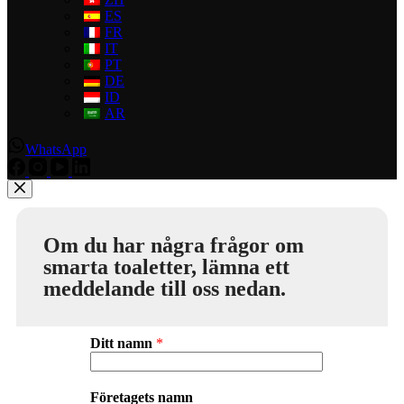
ES
FR
IT
PT
DE
ID
AR
WhatsApp
Om du har några frågor om
smarta toaletter, lämna ett
meddelande till oss nedan.
Ditt namn
*
Företagets namn