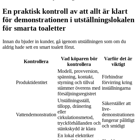
En praktisk kontroll av att allt är klart
för demonstrationen i utställningslokalen
för smarta toaletter
Innan du bjuder in kunder, gå igenom utställningen som om du
aldrig hade sett en smart toalett förut.
Vad köparen bör
Varför det är
Kontrollera
kontrollera
viktigt
Modell, provversion,
spänning, kontakt,
Förhindrar
Produktidentitet
styrning och tillval
förvirring kring
stämmer överens med
inställningarna
försäljningsregistret
Utställningsställ,
Säkerställer att
tillopp, dränering
live-
eller
Vattendemonstration
demonstrationen
cirkulationsmetod,
fungerar pålitligt
tryckförhållanden och
och smidigt
stänkskydd är klara
En lokal elektriker