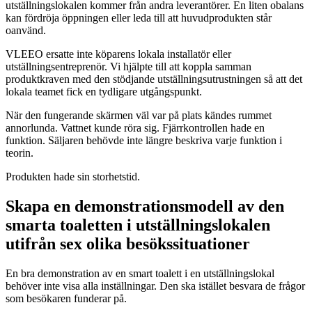
utställningslokalen kommer från andra leverantörer. En liten obalans
kan fördröja öppningen eller leda till att huvudprodukten står
oanvänd.
VLEEO ersatte inte köparens lokala installatör eller
utställningsentreprenör. Vi hjälpte till att koppla samman
produktkraven med den stödjande utställningsutrustningen så att det
lokala teamet fick en tydligare utgångspunkt.
När den fungerande skärmen väl var på plats kändes rummet
annorlunda. Vattnet kunde röra sig. Fjärrkontrollen hade en
funktion. Säljaren behövde inte längre beskriva varje funktion i
teorin.
Produkten hade sin storhetstid.
Skapa en demonstrationsmodell av den
smarta toaletten i utställningslokalen
utifrån sex olika besökssituationer
En bra demonstration av en smart toalett i en utställningslokal
behöver inte visa alla inställningar. Den ska istället besvara de frågor
som besökaren funderar på.