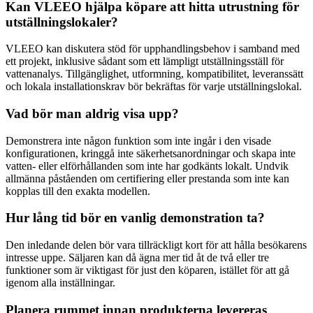
Kan VLEEO hjälpa köpare att hitta utrustning för
utställningslokaler?
VLEEO kan diskutera stöd för upphandlingsbehov i samband med
ett projekt, inklusive sådant som ett lämpligt utställningsställ för
vattenanalys. Tillgänglighet, utformning, kompatibilitet, leveranssätt
och lokala installationskrav bör bekräftas för varje utställningslokal.
Vad bör man aldrig visa upp?
Demonstrera inte någon funktion som inte ingår i den visade
konfigurationen, kringgå inte säkerhetsanordningar och skapa inte
vatten- eller elförhållanden som inte har godkänts lokalt. Undvik
allmänna påståenden om certifiering eller prestanda som inte kan
kopplas till den exakta modellen.
Hur lång tid bör en vanlig demonstration ta?
Den inledande delen bör vara tillräckligt kort för att hålla besökarens
intresse uppe. Säljaren kan då ägna mer tid åt de två eller tre
funktioner som är viktigast för just den köparen, istället för att gå
igenom alla inställningar.
Planera rummet innan produkterna levereras