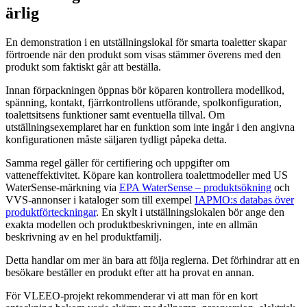
ärlig
En demonstration i en utställningslokal för smarta toaletter skapar
förtroende när den produkt som visas stämmer överens med den
produkt som faktiskt går att beställa.
Innan förpackningen öppnas bör köparen kontrollera modellkod,
spänning, kontakt, fjärrkontrollens utförande, spolkonfiguration,
toalettsitsens funktioner samt eventuella tillval. Om
utställningsexemplaret har en funktion som inte ingår i den angivna
konfigurationen måste säljaren tydligt påpeka detta.
Samma regel gäller för certifiering och uppgifter om
vatteneffektivitet. Köpare kan kontrollera toalettmodeller med US
WaterSense-märkning via
EPA WaterSense – produktsökning
och
VVS-annonser i kataloger som till exempel
IAPMO:s databas över
produktförteckningar
. En skylt i utställningslokalen bör ange den
exakta modellen och produktbeskrivningen, inte en allmän
beskrivning av en hel produktfamilj.
Detta handlar om mer än bara att följa reglerna. Det förhindrar att en
besökare beställer en produkt efter att ha provat en annan.
För VLEEO-projekt rekommenderar vi att man för en kort