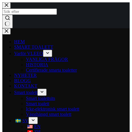
HEM
SMART TOALETT
Varför VLEEO
VANLIGA FRÅGOR
HISTORIA
Certifierade smarta toaletter
NYHETER
BLOGG
KONTAKT
Smart toalett
Smart toalettsits
Smart toalett
Icke-elektronisk smart toalett
Vägghängd smart toalett
SV
EN
ZH