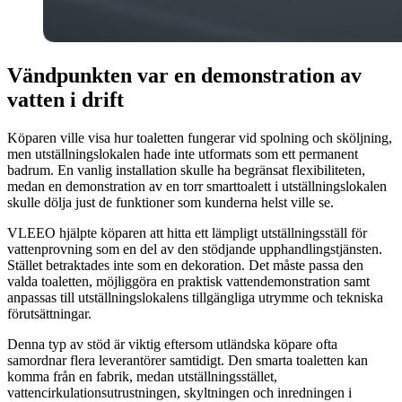
Vändpunkten var en demonstration av
vatten i drift
Köparen ville visa hur toaletten fungerar vid spolning och sköljning,
men utställningslokalen hade inte utformats som ett permanent
badrum. En vanlig installation skulle ha begränsat flexibiliteten,
medan en demonstration av en torr smarttoalett i utställningslokalen
skulle dölja just de funktioner som kunderna helst ville se.
VLEEO hjälpte köparen att hitta ett lämpligt utställningsställ för
vattenprovning som en del av den stödjande upphandlingstjänsten.
Stället betraktades inte som en dekoration. Det måste passa den
valda toaletten, möjliggöra en praktisk vattendemonstration samt
anpassas till utställningslokalens tillgängliga utrymme och tekniska
förutsättningar.
Denna typ av stöd är viktig eftersom utländska köpare ofta
samordnar flera leverantörer samtidigt. Den smarta toaletten kan
komma från en fabrik, medan utställningsstället,
vattencirkulationsutrustningen, skyltningen och inredningen i