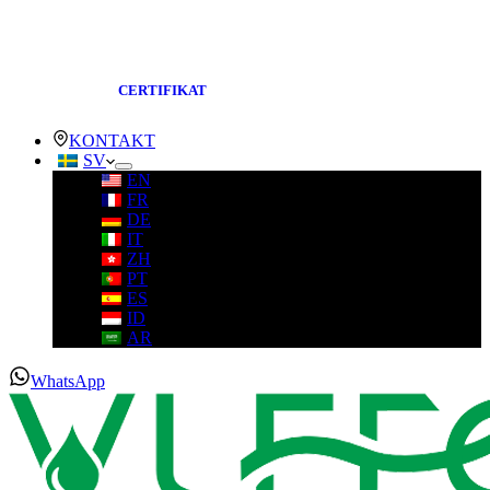
CERTIFIKAT
KONTAKT
SV
EN
FR
DE
IT
ZH
PT
ES
ID
AR
WhatsApp