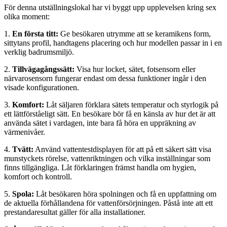
För denna utställningslokal har vi byggt upp upplevelsen kring sex
olika moment:
1.
En första titt:
Ge besökaren utrymme att se keramikens form,
sittytans profil, handtagens placering och hur modellen passar in i en
verklig badrumsmiljö.
2.
Tillvägagångssätt:
Visa hur locket, sätet, fotsensorn eller
närvarosensorn fungerar endast om dessa funktioner ingår i den
visade konfigurationen.
3.
Komfort:
Låt säljaren förklara sätets temperatur och styrlogik på
ett lättförståeligt sätt. En besökare bör få en känsla av hur det är att
använda sätet i vardagen, inte bara få höra en uppräkning av
värmenivåer.
4.
Tvätt:
Använd vattentestdisplayen för att på ett säkert sätt visa
munstyckets rörelse, vattenriktningen och vilka inställningar som
finns tillgängliga. Låt förklaringen främst handla om hygien,
komfort och kontroll.
5.
Spola:
Låt besökaren höra spolningen och få en uppfattning om
de aktuella förhållandena för vattenförsörjningen. Påstå inte att ett
prestandaresultat gäller för alla installationer.