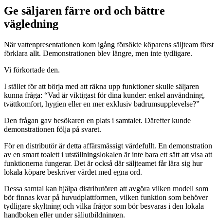
Ge säljaren färre ord och bättre
vägledning
När vattenpresentationen kom igång försökte köparens säljteam först
förklara allt. Demonstrationen blev längre, men inte tydligare.
Vi förkortade den.
I stället för att börja med att räkna upp funktioner skulle säljaren
kunna fråga: “Vad är viktigast för dina kunder: enkel användning,
tvättkomfort, hygien eller en mer exklusiv badrumsupplevelse?”
Den frågan gav besökaren en plats i samtalet. Därefter kunde
demonstrationen följa på svaret.
För en distributör är detta affärsmässigt värdefullt. En demonstration
av en smart toalett i utställningslokalen är inte bara ett sätt att visa att
funktionerna fungerar. Det är också där säljteamet får lära sig hur
lokala köpare beskriver värdet med egna ord.
Dessa samtal kan hjälpa distributören att avgöra vilken modell som
bör finnas kvar på huvudplattformen, vilken funktion som behöver
tydligare skyltning och vilka frågor som bör besvaras i den lokala
handboken eller under säljutbildningen.