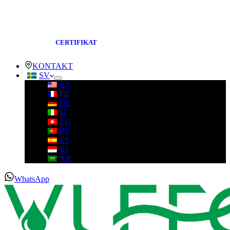
CERTIFIKAT
KONTAKT
SV
EN
FR
DE
IT
ZH
PT
ES
ID
AR
WhatsApp