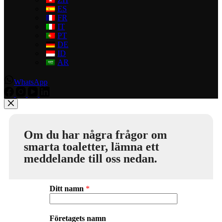
ES
FR
IT
PT
DE
ID
AR
WhatsApp
Om du har några frågor om
smarta toaletter, lämna ett
meddelande till oss nedan.
Ditt namn
*
Företagets namn