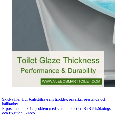
Skicka filer
Hur toalettglasyrens tjocklek påverkar prestanda och
hållbarhet
E-post med länk
12 problem med smarta toaletter: B2B felsöknings-
och fixguide | Vleeo