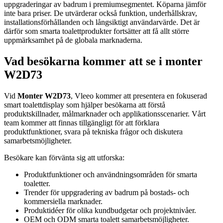
uppgraderingar av badrum i premiumsegmentet. Köparna jämför
inte bara priser. De utvärderar också funktion, underhållskrav,
installationsförhållanden och långsiktigt användarvärde. Det är
därför som smarta toalettprodukter fortsätter att få allt större
uppmärksamhet på de globala marknaderna.
Vad besökarna kommer att se i monter
W2D73
Vid
Monter W2D73
, Vleeo kommer att presentera en fokuserad
smart toalettdisplay som hjälper besökarna att förstå
produktskillnader, målmarknader och applikationsscenarier. Vårt
team kommer att finnas tillgängligt för att förklara
produktfunktioner, svara på tekniska frågor och diskutera
samarbetsmöjligheter.
Besökare kan förvänta sig att utforska:
Produktfunktioner och användningsområden för smarta
toaletter.
Trender för uppgradering av badrum på bostads- och
kommersiella marknader.
Produktidéer för olika kundbudgetar och projektnivåer.
OEM och ODM smarta toalett samarbetsmöjligheter.