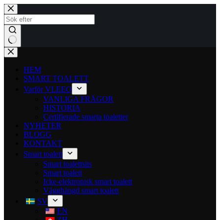
HEM
SMART TOALETT
Varför VLEEO
VANLIGA FRÅGOR
HISTORIA
Certifierade smarta toaletter
NYHETER
BLOGG
KONTAKT
Smart toalett
Smart toalettsits
Smart toalett
Icke-elektronisk smart toalett
Vägghängd smart toalett
SV
EN
ZH