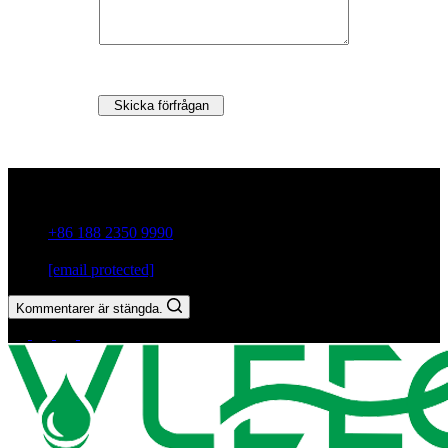
Skicka förfrågan
Guxiang Town, Chaozhou City,Guangdong-provinsen, Kina
+86 188 2350 9990
[email protected]
Kommentarer är stängda.