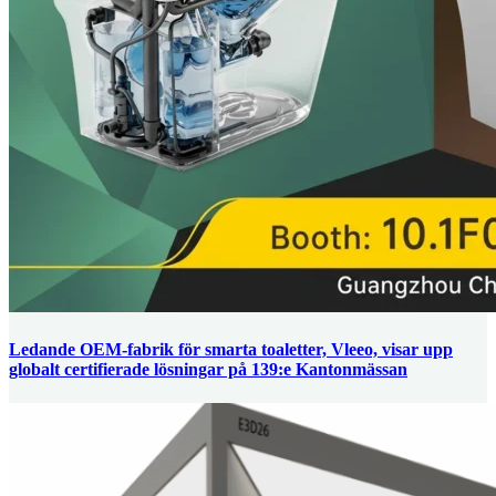
Ledande OEM-fabrik för smarta toaletter, Vleeo, visar upp
globalt certifierade lösningar på 139:e Kantonmässan