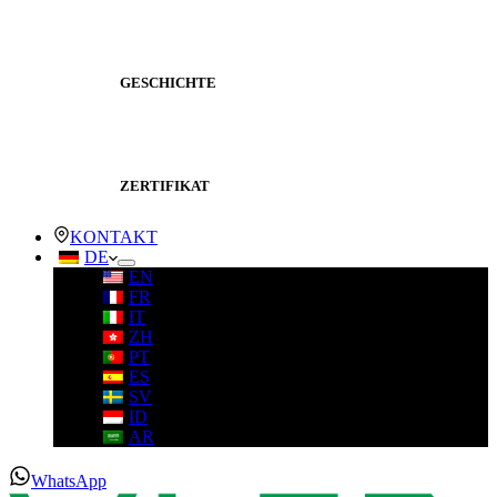
GESCHICHTE
ZERTIFIKAT
KONTAKT
DE
EN
FR
IT
ZH
PT
ES
SV
ID
AR
WhatsApp