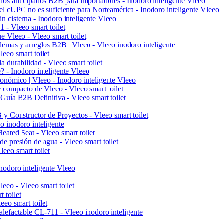
didos anticipados B2B para importadores - Inodoro inteligente Vleeo
l cUPC no es suficiente para Norteamérica - Inodoro inteligente Vleeo
in cisterna - Inodoro inteligente Vleeo
 - Vleeo smart toilet
ue Vleeo - Vleeo smart toilet
lemas y arreglos B2B | Vleeo - Vleeo inodoro inteligente
eo smart toilet
a durabilidad - Vleeo smart toilet
e? - Inodoro inteligente Vleeo
conómico | Vleeo - Inodoro inteligente Vleeo
e compacto de Vleeo - Vleeo smart toilet
 Guía B2B Definitiva - Vleeo smart toilet
y Constructor de Proyectos - Vleeo smart toilet
eo inodoro inteligente
eated Seat - Vleeo smart toilet
de presión de agua - Vleeo smart toilet
leeo smart toilet
nodoro inteligente Vleeo
eo - Vleeo smart toilet
 toilet
eeo smart toilet
alefactable CL-711 - Vleeo inodoro inteligente