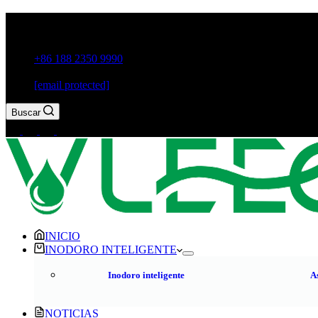
Guxiang Town, ciudad de Chaozhou, provincia de Guangdong
+86 188 2350 9990
[email protected]
Buscar
INICIO
INODORO INTELIGENTE
Inodoro inteligente
A
NOTICIAS