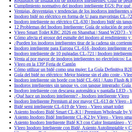
Requisitos de instalación de inodoros inteligentes: Guía de pe
Cumplimiento normativo del inodoro inteligente EGS: Por qué e
Ventajas, desventajas y tendencias de los inodoros inteligentes s
Inodoro bidé no eléctrico en forma de U para mayoristas CL-721
Inodoro inteligente no eléctrico CL-630 | Inodoro bidé sin tanq
12 Problemas del Inodoro Inteligente: Guía de solución de prob
Vleeo Smart Toilet KBC 2026 en Shanghai | Stand W2D73 - Vle
Cómo afecta el grosor del esmalte del inodoro al rendimiento y l
¿Pueden los inodoros inteligentes tirar de la cadena sin corrient
Inodoro inteligente para Europa CL-616 -Inodoro inteligente e
Inodoro inteligente de 10 pulgadas CL-721 | Inodoro inteligent
Venta al por mayor de inodoros inteligentes no electrónicos: La
Vleeo en la 139ª Feria de Cantón
Cómo utilizar un bidé como una mujer: La Guía Definitiva B2B 
Guía del bidé no eléctrico: Mejor higiene sin el alto coste - Vle
Inodoro inteligente sin borde con bidé CL-661 | Auto Flush & H
Inodoros inteligentes sin tanque vs. con tanque integrado: Guía 
Inodoro inteligente con descarga automática y pantalla LED - V
¿Qué hace un inodoro inteligente? - Inodoro inteligente Vleeo
Inodoro Inteligente Premium al por mayor CL-613 de Vleeo - I
Bidé semi inteligente CL-619 de Vleeo - Vleeo smart toilet
Asiento Inodoro Bidé Smart CL-K1 | Premium Wholesale by Vle
Asiento Inodoro Bidé Inteligente CL-K2 by Vleeo - Vleeo smart
Asiento Inodoro Inteligente Bidé K3 con Calor Instantáneo - Vl
Vleeo Inodoro Inteligente con Bidé, Asiento Autolimpiable y C