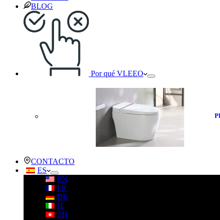
BLOG
Por qué VLEEO
P
CONTACTO
ES
EN
FR
DE
IT
ZH