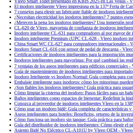
Vleeo Smart Toilet presentado en KBIS 2025 en Las Vegas - Vl
El inodoro inteligente Vleeo impresiona en la 137ª Feria de Can
7 consejos para elegir un fabricante fiable de inodoros inteligen
¿Necesitan electricidad los inodoros inteligentes? 7 puntos esen
¿Merecen la pena los inodoros inteligentes? Una inmersión profu
CL-620 de Vleeo, mayorista de confianza de inodoros inteligent
Inodoro inteligente CL-631 para compradores al por mayor de in
Inodoro inteligente Premium cUPC CL-628 - Vleeo inodoro int
China Smart WC CL-627 para compradores internacionales - Vl
Inodoro Smart CL-616 con sensor de pedal de descarga - Vleeo 
Certificaciones de inodoros inteligentes para la importación mun
Inodoros inteligentes para mayoristas: Por qué cambiará las reg
7 ventajas de los aseos inteligentes para edificios comerciales -
Guía de mantenimiento de inodoros inteligentes para importadore
Inodoro Inteligente vs Inodoro Normal: Guía completa para com
Embalaje inteligente para inodoros: cómo los minoristas pueden 
¿Son fiables los inodoros inteligentes? Guía práctica para usuari
Cómo limpiar la cisterna del inodoro: Pasos fáciles para un bañ
Baños inteligentes como espacios de bienestar: Redefinir la higi
Conozca al proveedor de inodoros inteligentes Vleeo en la 138
Cómo usar un inodoro bidé: Guía completa de características y 
Aseos inteligentes para hoteles: Beneficios, retorno de la inver
Cómo funciona un inodoro sin tanque: Guía práctica para baños
Guía del distribuidor de inodoros inteligentes: Cómo elegir el 
Asiento Bidé No Eléctrico CL-A101U by Vleeo OEM - Vleeo s