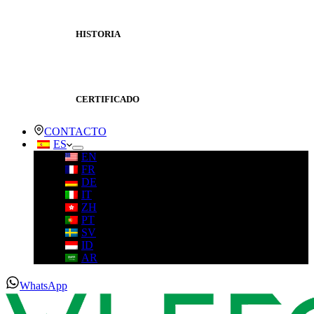
HISTORIA
CERTIFICADO
CONTACTO
ES
EN
FR
DE
IT
ZH
PT
SV
ID
AR
WhatsApp