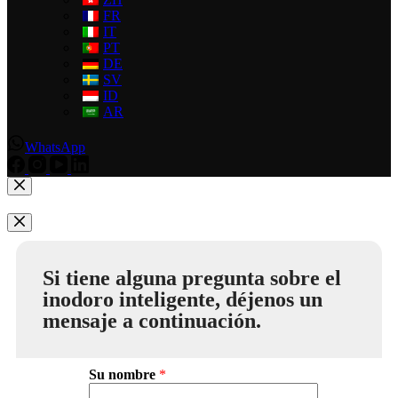
FR
IT
PT
DE
SV
ID
AR
WhatsApp
Si tiene alguna pregunta sobre el
inodoro inteligente, déjenos un
mensaje a continuación.
Su nombre
*