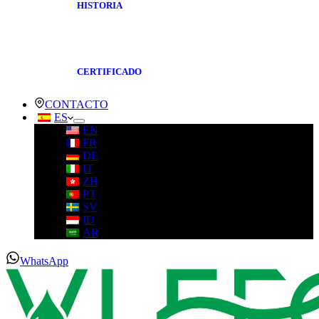
HISTORIA
CERTIFICADO
CONTACTO
ES
EN
FR
DE
IT
ZH
PT
SV
ID
AR
WhatsApp