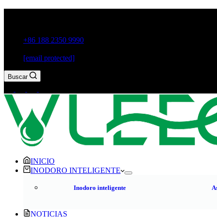
Guxiang Town, ciudad de Chaozhou, provincia de Guangdong
+86 188 2350 9990
[email protected]
Buscar
INICIO
INODORO INTELIGENTE
Inodoro inteligente
A
NOTICIAS