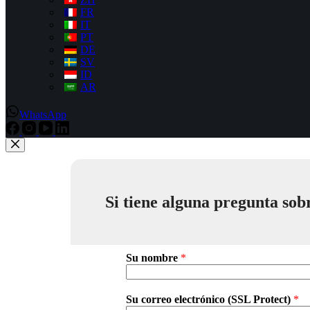
FR
IT
PT
DE
SV
ID
AR
WhatsApp
Si tiene alguna pregunta sob
Su nombre
*
Su correo electrónico (SSL Protect)
*