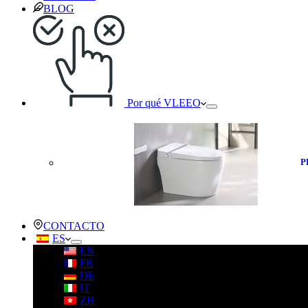
BLOG
Por qué VLEEO
P
CONTACTO
ES
EN
FR
DE
IT
ZH