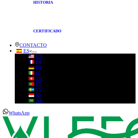
HISTORIA
CERTIFICADO
CONTACTO
ES
EN
FR
DE
IT
ZH
PT
SV
ID
AR
WhatsApp