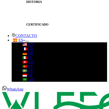
HISTORIA
CERTIFICADO
CONTACTO
ES
EN
FR
DE
IT
ZH
PT
SV
ID
AR
WhatsApp