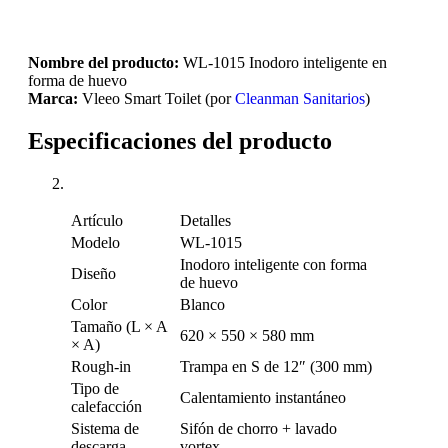
Nombre del producto:
WL-1015 Inodoro inteligente en
forma de huevo
Marca:
Vleeo Smart Toilet (por
Cleanman Sanitarios
)
Especificaciones del producto
Artículo
Detalles
Modelo
WL-1015
Inodoro inteligente con forma
Diseño
de huevo
Color
Blanco
Tamaño (L × A
620 × 550 × 580 mm
× A)
Rough-in
Trampa en S de 12″ (300 mm)
Tipo de
Calentamiento instantáneo
calefacción
Sistema de
Sifón de chorro + lavado
descarga
vortex