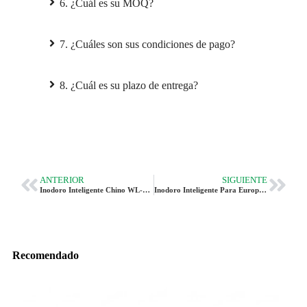
6. ¿Cuál es su MOQ?
7. ¿Cuáles son sus condiciones de pago?
8. ¿Cuál es su plazo de entrega?
ANTERIOR
SIGUIENTE
Inodoro Inteligente Chino WL-1016 - Función Exclusiva Como Un Inodoro Normal
Inodoro Inteligente Para Europa CL-616 - Inodoro Inteligente Económico | Vleeo
Recomendado