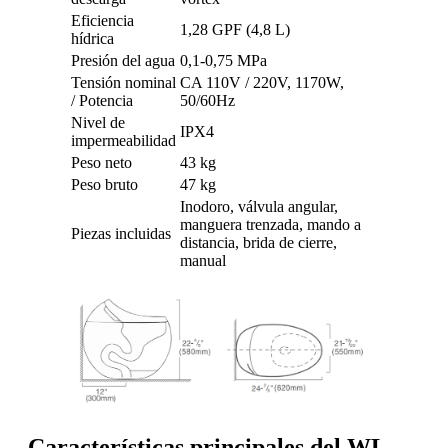
Eficiencia
1,28 GPF (4,8 L)
hídrica
Presión del agua
0,1-0,75 MPa
Tensión nominal
CA 110V / 220V, 1170W,
/ Potencia
50/60Hz
Nivel de
IPX4
impermeabilidad
Peso neto
43 kg
Peso bruto
47 kg
Inodoro, válvula angular,
manguera trenzada, mando a
Piezas incluidas
distancia, brida de cierre,
manual
Características principales del WL-