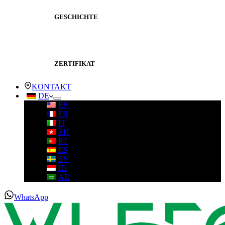
GESCHICHTE
ZERTIFIKAT
KONTAKT
DE
EN
FR
IT
ZH
PT
ES
SV
ID
AR
WhatsApp