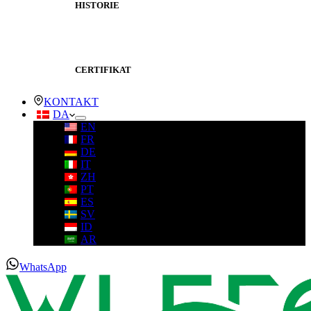
HISTORIE
CERTIFIKAT
KONTAKT
DA
EN
FR
DE
IT
ZH
PT
ES
SV
ID
AR
WhatsApp