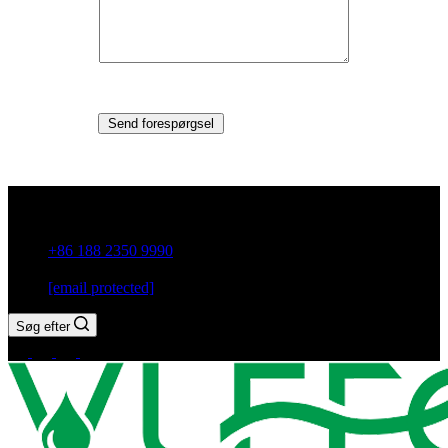
Send forespørgsel
Guxiang Town, Chaozhou City, Guangdong-provinsen, Kina
+86 188 2350 9990
[email protected]
Søg efter