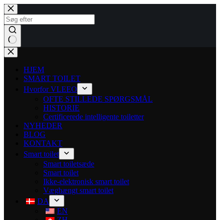
HJEM
SMART TOILET
Hvorfor VLEEO
OFTE STILLEDE SPØRGSMÅL
HISTORIE
Certificerede intelligente toiletter
NYHEDER
BLOG
KONTAKT
Smart toilet
Smart toiletsæde
Smart toilet
Ikke-elektronisk smart toilet
Væghængt smart toilet
DA
EN
ZH