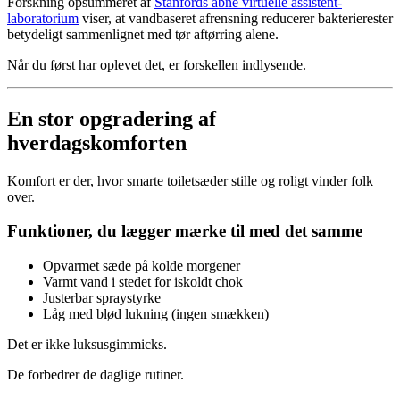
Forskning opsummeret af
Stanfords åbne virtuelle assistent-
laboratorium
viser, at vandbaseret afrensning reducerer bakterierester
betydeligt sammenlignet med tør aftørring alene.
Når du først har oplevet det, er forskellen indlysende.
En stor opgradering af
hverdagskomforten
Komfort er der, hvor smarte toiletsæder stille og roligt vinder folk
over.
Funktioner, du lægger mærke til med det samme
Opvarmet sæde på kolde morgener
Varmt vand i stedet for iskoldt chok
Justerbar spraystyrke
Låg med blød lukning (ingen smækken)
Det er ikke luksusgimmicks.
De forbedrer de daglige rutiner.