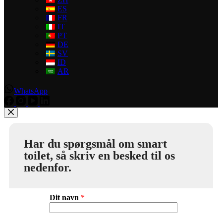
ES
FR
IT
PT
DE
SV
ID
AR
WhatsApp
Har du spørgsmål om smart
toilet, så skriv en besked til os
nedenfor.
Dit navn
*