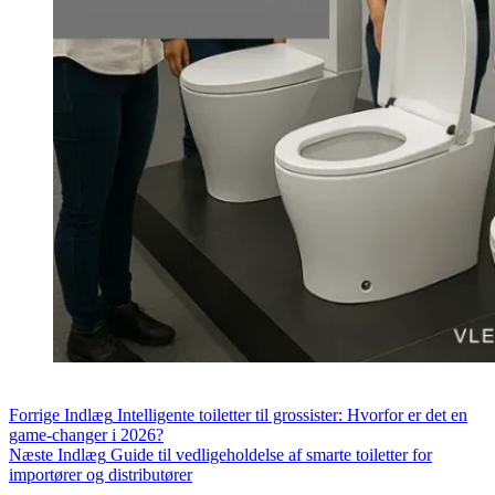
Forrige
Indlæg
Intelligente toiletter til grossister: Hvorfor er det en
game-changer i 2026?
Næste
Indlæg
Guide til vedligeholdelse af smarte toiletter for
importører og distributører