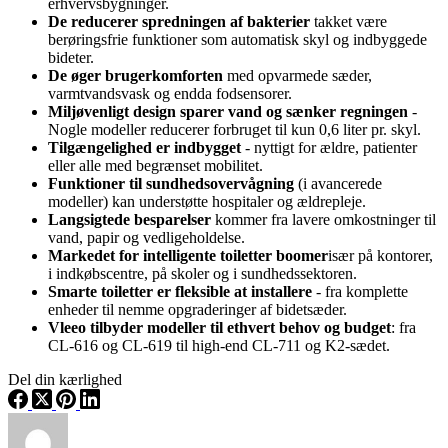
erhvervsbygninger.
De reducerer spredningen af bakterier
takket være
berøringsfrie funktioner som automatisk skyl og indbyggede
bideter.
De øger brugerkomforten
med opvarmede sæder,
varmtvandsvask og endda fodsensorer.
Miljøvenligt design sparer vand og sænker regningen
-
Nogle modeller reducerer forbruget til kun 0,6 liter pr. skyl.
Tilgængelighed er indbygget
- nyttigt for ældre, patienter
eller alle med begrænset mobilitet.
Funktioner til sundhedsovervågning
(i avancerede
modeller) kan understøtte hospitaler og ældrepleje.
Langsigtede besparelser
kommer fra lavere omkostninger til
vand, papir og vedligeholdelse.
Markedet for intelligente toiletter boomer
især på kontorer,
i indkøbscentre, på skoler og i sundhedssektoren.
Smarte toiletter er fleksible at installere
- fra komplette
enheder til nemme opgraderinger af bidetsæder.
Vleeo tilbyder modeller til ethvert behov og budget
: fra
CL-616 og CL-619 til high-end CL-711 og K2-sædet.
Del din kærlighed