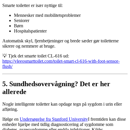
Smarte toiletter er især nyttige til:
Mennesker med mobilitetsproblemer
Seniorer
Børn
Hospitalspatienter
Automatisk skyl, fjernbetjeninger og brede sæder gør toiletterne
sikrere og nemmere at bruge.
💡 Tjek det smarte toilet CL-616 ud:
https://vleeosmarttoilet.com/toilet-smart-cl-616-with-foot-sensor-
flush/
5. Sundhedsovervågning? Det er her
allerede
Nogle intelligente toiletter kan opdage tegn på sygdom i urin eller
afføring.
Ifølge en
Undersøgelse fra Stanford University
I fremtiden kan disse
enheder hjælpe med tidlig diagnosticering af sygdomme som
diabetes, nyresygdomme eller endda infektioner. Kilde: