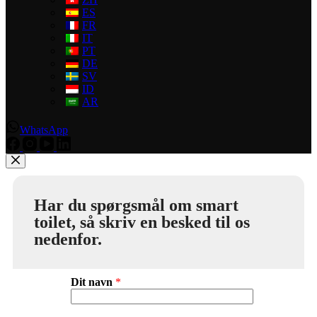
ES
FR
IT
PT
DE
SV
ID
AR
WhatsApp
Har du spørgsmål om smart
toilet, så skriv en besked til os
nedenfor.
Dit navn
*