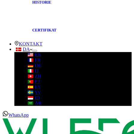
HISTORIE
CERTIFIKAT
KONTAKT
DA
EN
FR
DE
IT
ZH
PT
ES
SV
ID
AR
WhatsApp