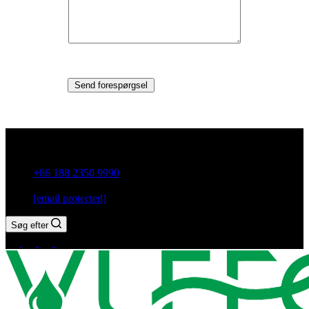
Send forespørgsel
Guxiang Town, Chaozhou City, Guangdong-provinsen, Kina
+86 188 2350 9990
[email protected]
Søg efter