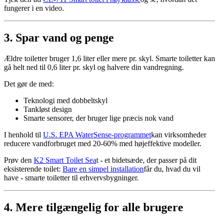
fungerer i en video.
3. Spar vand og penge
Ældre toiletter bruger 1,6 liter eller mere pr. skyl. Smarte toiletter kan
gå helt ned til 0,6 liter pr. skyl og halvere din vandregning.
Det gør de med:
Teknologi med dobbeltskyl
Tankløst design
Smarte sensorer, der bruger lige præcis nok vand
I henhold til
U.S. EPA WaterSense-programmet
kan virksomheder
reducere vandforbruget med 20-60% med højeffektive modeller.
Prøv den
K2 Smart Toilet Sea
t - et bidetsæde, der passer på dit
eksisterende toilet:
Bare en simpel installation
får du, hvad du vil
have - smarte toiletter til erhvervsbygninger.
4. Mere tilgængelig for alle brugere