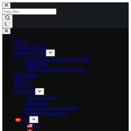
HJEM
SMART TOILET
Hvorfor VLEEO
OFTE STILLEDE SPØRGSMÅL
HISTORIE
Certificerede intelligente toiletter
NYHEDER
BLOG
KONTAKT
Smart toilet
Smart toiletsæde
Smart toilet
Ikke-elektronisk smart toilet
Væghængt smart toilet
DA
EN
ZH