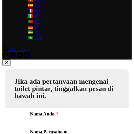
ES
FR
IT
PT
DE
SV
AR
WhatsApp
Jika ada pertanyaan mengenai
toilet pintar, tinggalkan pesan di
bawah ini.
Nama Anda
*
Nama Perusahaan