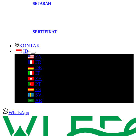
SEJARAH
SERTIFIKAT
KONTAK
ID
EN
FR
DE
IT
ZH
PT
ES
SV
AR
WhatsApp