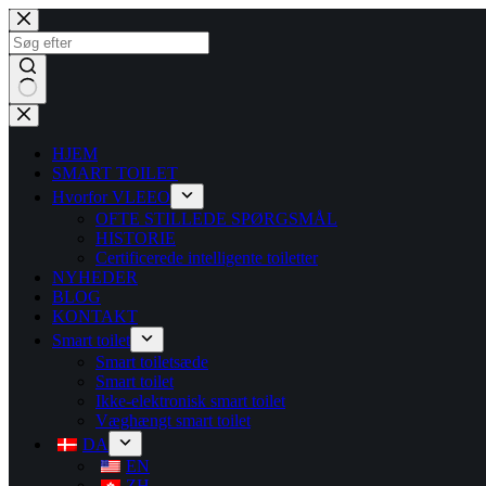
HJEM
SMART TOILET
Hvorfor VLEEO
OFTE STILLEDE SPØRGSMÅL
HISTORIE
Certificerede intelligente toiletter
NYHEDER
BLOG
KONTAKT
Smart toilet
Smart toiletsæde
Smart toilet
Ikke-elektronisk smart toilet
Væghængt smart toilet
DA
EN
ZH