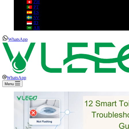
ZH
PT
ES
SV
ID
AR
WhatsApp
WhatsApp
Menu