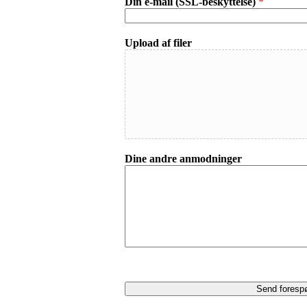
Din e-mail (SSL-beskyttelse)
*
Upload af filer
Dine andre anmodninger
Send foresp