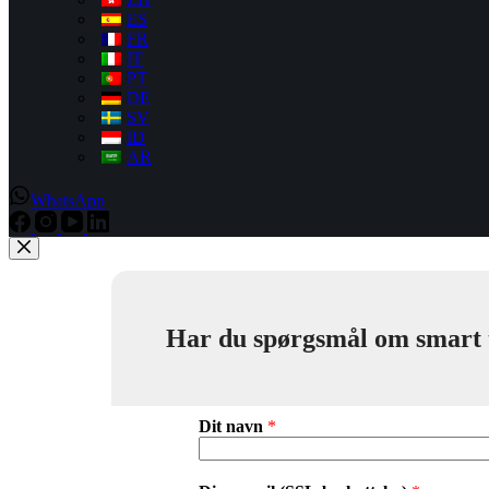
ES
FR
IT
PT
DE
SV
ID
AR
WhatsApp
Har du spørgsmål om smart toi
Dit navn
*