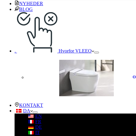
NYHEDER
BLOG
.
Hvorfor VLEEO
O
KONTAKT
DA
EN
FR
DE
IT