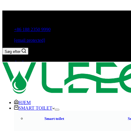
Guxiang Town, Chaozhou City, Guangdong-provinsen, Kina
+86 188 2350 9990
[email protected]
Søg efter
HJEM
SMART TOILET
Smart toilet
S