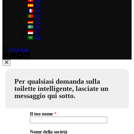
ES
FR
PT
DE
SV
ID
AR
WhatsApp
Per qualsiasi domanda sulla
toilette intelligente, lasciate un
messaggio qui sotto.
Il tuo nome
*
Nome della società