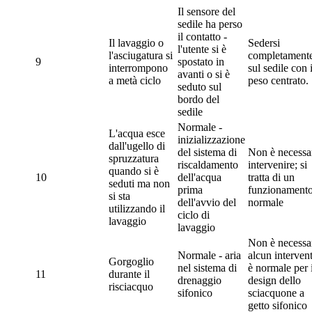
Il sensore del
sedile ha perso
il contatto -
Il lavaggio o
Sedersi
l'utente si è
l'asciugatura si
completament
9
spostato in
interrompono
sul sedile con i
avanti o si è
a metà ciclo
peso centrato.
seduto sul
bordo del
sedile
Normale -
L'acqua esce
inizializzazione
dall'ugello di
del sistema di
Non è necessa
spruzzatura
riscaldamento
intervenire; si
quando si è
10
dell'acqua
tratta di un
seduti ma non
prima
funzionament
si sta
dell'avvio del
normale
utilizzando il
ciclo di
lavaggio
lavaggio
Non è necessa
Normale - aria
alcun interven
Gorgoglio
nel sistema di
è normale per i
11
durante il
drenaggio
design dello
risciacquo
sifonico
sciacquone a
getto sifonico