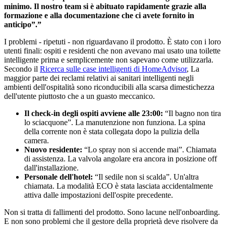
minimo. Il nostro team si è abituato rapidamente grazie alla
formazione e alla documentazione che ci avete fornito in
anticipo”.”
I problemi - ripetuti - non riguardavano il prodotto. È stato con i loro
utenti finali: ospiti e residenti che non avevano mai usato una toilette
intelligente prima e semplicemente non sapevano come utilizzarla.
Secondo il
Ricerca sulle case intelligenti di HomeAdvisor
, La
maggior parte dei reclami relativi ai sanitari intelligenti negli
ambienti dell'ospitalità sono riconducibili alla scarsa dimestichezza
dell'utente piuttosto che a un guasto meccanico.
Il check-in degli ospiti avviene alle 23:00:
“Il bagno non tira
lo sciacquone”. La manutenzione non funziona. La spina
della corrente non è stata collegata dopo la pulizia della
camera.
Nuovo residente:
“Lo spray non si accende mai”. Chiamata
di assistenza. La valvola angolare era ancora in posizione off
dall'installazione.
Personale dell'hotel:
“Il sedile non si scalda”. Un'altra
chiamata. La modalità ECO è stata lasciata accidentalmente
attiva dalle impostazioni dell'ospite precedente.
Non si tratta di fallimenti del prodotto. Sono lacune nell'onboarding.
E non sono problemi che il gestore della proprietà deve risolvere da