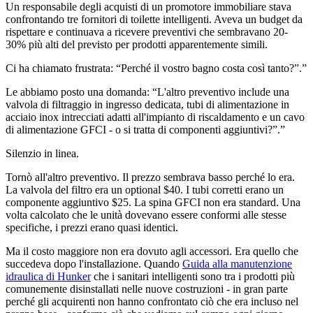
Un responsabile degli acquisti di un promotore immobiliare stava
confrontando tre fornitori di toilette intelligenti. Aveva un budget da
rispettare e continuava a ricevere preventivi che sembravano 20-
30% più alti del previsto per prodotti apparentemente simili.
Ci ha chiamato frustrata: “Perché il vostro bagno costa così tanto?”.”
Le abbiamo posto una domanda: “L'altro preventivo include una
valvola di filtraggio in ingresso dedicata, tubi di alimentazione in
acciaio inox intrecciati adatti all'impianto di riscaldamento e un cavo
di alimentazione GFCI - o si tratta di componenti aggiuntivi?”.”
Silenzio in linea.
Tornò all'altro preventivo. Il prezzo sembrava basso perché lo era.
La valvola del filtro era un optional $40. I tubi corretti erano un
componente aggiuntivo $25. La spina GFCI non era standard. Una
volta calcolato che le unità dovevano essere conformi alle stesse
specifiche, i prezzi erano quasi identici.
Ma il costo maggiore non era dovuto agli accessori. Era quello che
succedeva dopo l'installazione. Quando
Guida alla manutenzione
idraulica di Hunker
che i sanitari intelligenti sono tra i prodotti più
comunemente disinstallati nelle nuove costruzioni - in gran parte
perché gli acquirenti non hanno confrontato ciò che era incluso nel