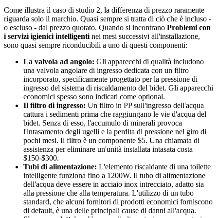
Come illustra il caso di studio 2, la differenza di prezzo raramente
riguarda solo il marchio. Quasi sempre si tratta di ciò che è incluso -
o escluso - dal prezzo quotato. Quando si incontrano
Problemi con
i servizi igienici intelligenti
nei mesi successivi all'installazione,
sono quasi sempre riconducibili a uno di questi componenti:
La valvola ad angolo:
Gli apparecchi di qualità includono
una valvola angolare di ingresso dedicata con un filtro
incorporato, specificamente progettato per la pressione di
ingresso del sistema di riscaldamento del bidet. Gli apparecchi
economici spesso sono indicati come optional.
Il filtro di ingresso:
Un filtro in PP sull'ingresso dell'acqua
cattura i sedimenti prima che raggiungano le vie d'acqua del
bidet. Senza di esso, l'accumulo di minerali provoca
l'intasamento degli ugelli e la perdita di pressione nel giro di
pochi mesi. Il filtro è un componente $5. Una chiamata di
assistenza per eliminare un'unità installata intasata costa
$150-$300.
Tubi di alimentazione:
L'elemento riscaldante di una toilette
intelligente funziona fino a 1200W. Il tubo di alimentazione
dell'acqua deve essere in acciaio inox intrecciato, adatto sia
alla pressione che alla temperatura. L'utilizzo di un tubo
standard, che alcuni fornitori di prodotti economici forniscono
di default, è una delle principali cause di danni all'acqua.