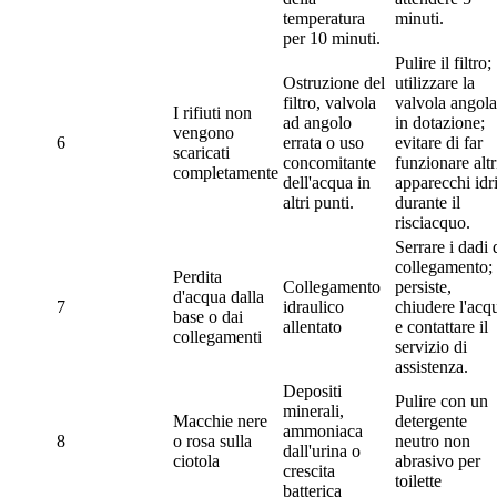
temperatura
minuti.
per 10 minuti.
Pulire il filtro;
Ostruzione del
utilizzare la
filtro, valvola
valvola angola
I rifiuti non
ad angolo
in dotazione;
vengono
6
errata o uso
evitare di far
scaricati
concomitante
funzionare altr
completamente
dell'acqua in
apparecchi idri
altri punti.
durante il
risciacquo.
Serrare i dadi 
collegamento; 
Perdita
Collegamento
persiste,
d'acqua dalla
7
idraulico
chiudere l'acq
base o dai
allentato
e contattare il
collegamenti
servizio di
assistenza.
Depositi
Pulire con un
minerali,
Macchie nere
detergente
ammoniaca
8
o rosa sulla
neutro non
dall'urina o
ciotola
abrasivo per
crescita
toilette
batterica