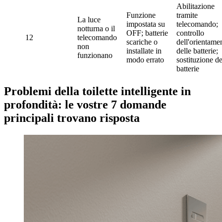
Abilitazione
Funzione
tramite
La luce
impostata su
telecomando;
notturna o il
OFF; batterie
controllo
12
telecomando
scariche o
dell'orientame
non
installate in
delle batterie;
funzionano
modo errato
sostituzione de
batterie
Problemi della toilette intelligente in
profondità: le vostre 7 domande
principali trovano risposta