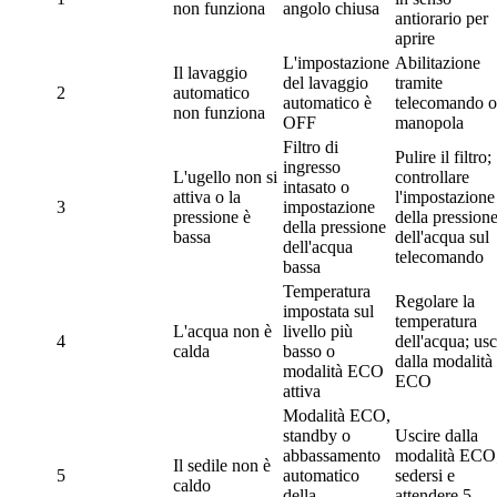
non funziona
angolo chiusa
antiorario per
aprire
L'impostazione
Abilitazione
Il lavaggio
del lavaggio
tramite
2
automatico
automatico è
telecomando o
non funziona
OFF
manopola
Filtro di
Pulire il filtro;
ingresso
L'ugello non si
controllare
intasato o
attiva o la
l'impostazione
3
impostazione
pressione è
della pression
della pressione
bassa
dell'acqua sul
dell'acqua
telecomando
bassa
Temperatura
Regolare la
impostata sul
temperatura
L'acqua non è
livello più
4
dell'acqua; usc
calda
basso o
dalla modalità
modalità ECO
ECO
attiva
Modalità ECO,
standby o
Uscire dalla
abbassamento
modalità ECO
Il sedile non è
5
automatico
sedersi e
caldo
della
attendere 5