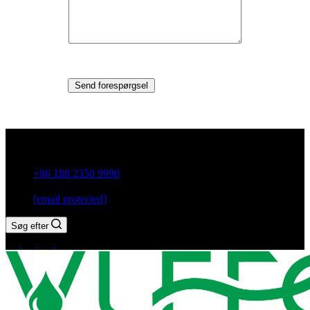
Send forespørgsel
Guxiang Town, Chaozhou City, Guangdong-provinsen, Kina
+86 188 2350 9990
[email protected]
Søg efter