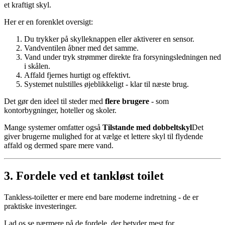
et kraftigt skyl.
Her er en forenklet oversigt:
Du trykker på skylleknappen eller aktiverer en sensor.
Vandventilen åbner med det samme.
Vand under tryk strømmer direkte fra forsyningsledningen ned
i skålen.
Affald fjernes hurtigt og effektivt.
Systemet nulstilles øjeblikkeligt - klar til næste brug.
Det gør den ideel til steder med
flere brugere
- som
kontorbygninger, hoteller og skoler.
Mange systemer omfatter også
Tilstande med dobbeltskyl
Det
giver brugerne mulighed for at vælge et lettere skyl til flydende
affald og dermed spare mere vand.
3. Fordele ved et tankløst toilet
Tankless-toiletter er mere end bare moderne indretning - de er
praktiske investeringer.
Lad os se nærmere på de fordele, der betyder mest for