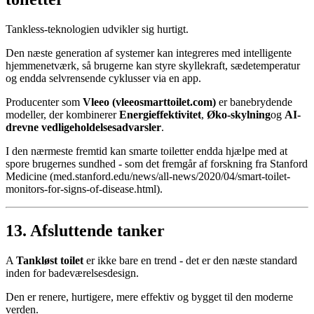
Tankless-teknologien udvikler sig hurtigt.
Den næste generation af systemer kan integreres med intelligente
hjemmenetværk, så brugerne kan styre skyllekraft, sædetemperatur
og endda selvrensende cyklusser via en app.
Producenter som
Vleeo (vleeosmarttoilet.com)
er banebrydende
modeller, der kombinerer
Energieffektivitet
,
Øko-skylning
og
AI-
drevne vedligeholdelsesadvarsler
.
I den nærmeste fremtid kan smarte toiletter endda hjælpe med at
spore brugernes sundhed - som det fremgår af forskning fra Stanford
Medicine (med.stanford.edu/news/all-news/2020/04/smart-toilet-
monitors-for-signs-of-disease.html).
13. Afsluttende tanker
A
Tankløst toilet
er ikke bare en trend - det er den næste standard
inden for badeværelsesdesign.
Den er renere, hurtigere, mere effektiv og bygget til den moderne
verden.