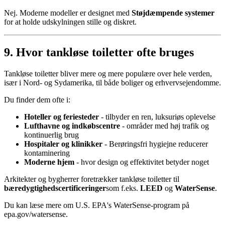
Nej. Moderne modeller er designet med
Støjdæmpende systemer
for at holde udskylningen stille og diskret.
9. Hvor tankløse toiletter ofte bruges
Tankløse toiletter bliver mere og mere populære over hele verden,
især i Nord- og Sydamerika, til både boliger og erhvervsejendomme.
Du finder dem ofte i:
Hoteller og feriesteder
- tilbyder en ren, luksuriøs oplevelse
Lufthavne og indkøbscentre
- områder med høj trafik og
kontinuerlig brug
Hospitaler og klinikker
- Berøringsfri hygiejne reducerer
kontaminering
Moderne hjem
- hvor design og effektivitet betyder noget
Arkitekter og bygherrer foretrækker tankløse toiletter til
bæredygtighedscertificeringer
som f.eks.
LEED
og
WaterSense
.
Du kan læse mere om U.S. EPA's WaterSense-program på
epa.gov/watersense.