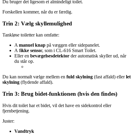
Du bruger det ligesom et almindeligt toilet.
Forskellen kommer, når du er færdig.
Trin 2: Vælg skyllemulighed
Tankløse toiletter kan omfatte:
A
manuel knap
på væggen eller sidepanelet.
A f
ikke senso
r, som i CL-616 Smart Toilet.
Eller en
bevægelsesdetektor
der automatisk skyller ud, når
du står op.
Du kan normalt vælge mellem en
fuld skylning
(fast affald) eller
let
skylning
(flydende affald).
Trin 3: Brug bidet-funktionen (hvis den findes)
Hvis dit toilet har et bidet, vil det have en sidekontrol eller
fjernbetjening.
Juster:
Vandtryk