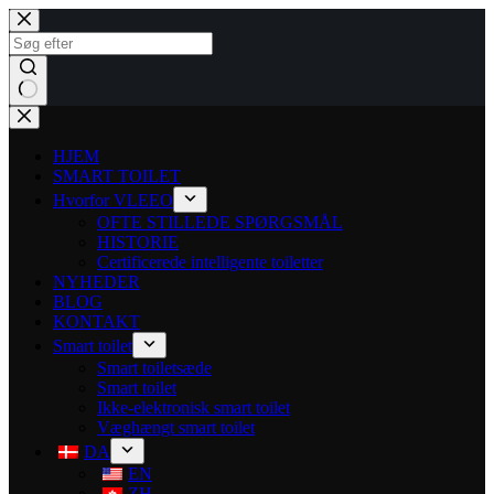
HJEM
SMART TOILET
Hvorfor VLEEO
OFTE STILLEDE SPØRGSMÅL
HISTORIE
Certificerede intelligente toiletter
NYHEDER
BLOG
KONTAKT
Smart toilet
Smart toiletsæde
Smart toilet
Ikke-elektronisk smart toilet
Væghængt smart toilet
DA
EN
ZH