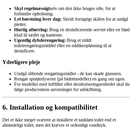
Skyl regelmæssigt
selv om den ikke bruges ofte, for at
forhindre ophobning.
Let børstning hver dag:
Skrub forsigtigt skålen for at undgå
pletter.
Hurtig aftørring:
Brug en desinficerende serviet eller en blød
klud til sædet og kanterne.
Ugentlig dybderengøring:
Brug et mildt
toiletrengøringsmiddel eller en eddikeopløsning til at
desinficere.
Yderligere pleje
Undgå slibende rengøringsmidler - de kan skade glasuren.
Rengør sprøjtedyserne (på bidetmodeller) en gang om ugen.
For modeller med luftfiltre eller deodoriseringsenheder skal du
følge producentens anvisninger for udskiftning.
6. Installation og kompatibilitet
Det er ikke meget sværere at installere et tankløst toilet end et
almindeligt toilet, men det kræver et ordentligt vandtryk.