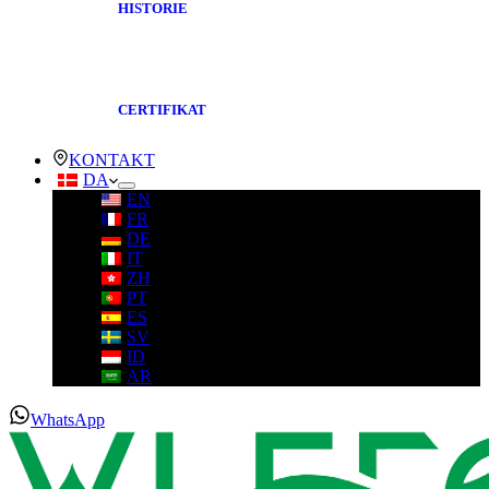
HISTORIE
CERTIFIKAT
KONTAKT
DA
EN
FR
DE
IT
ZH
PT
ES
SV
ID
AR
WhatsApp