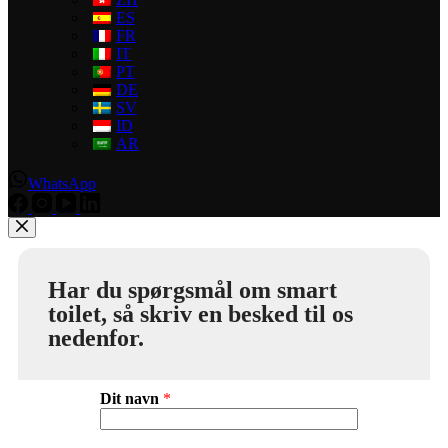
ES
FR
IT
PT
DE
SV
ID
AR
WhatsApp
Har du spørgsmål om smart
toilet, så skriv en besked til os
nedenfor.
Dit navn
*