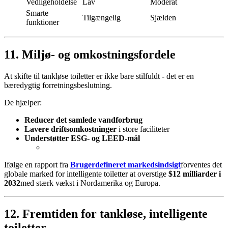
Vedligeholdelse
Lav
Moderat
Smarte
Tilgængelig
Sjælden
funktioner
11. Miljø- og omkostningsfordele
At skifte til tankløse toiletter er ikke bare stilfuldt - det er en
bæredygtig forretningsbeslutning.
De hjælper:
Reducer det samlede vandforbrug
Lavere driftsomkostninger
i store faciliteter
Understøtter ESG- og LEED-mål
Ifølge en rapport fra
Brugerdefineret markedsindsigt
forventes det
globale marked for intelligente toiletter at overstige
$12 milliarder i
2032
med stærk vækst i Nordamerika og Europa.
12. Fremtiden for tankløse, intelligente
toiletter