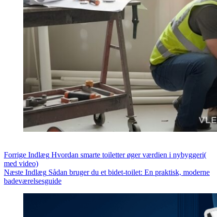
Forrige
Indlæg
Hvordan smarte toiletter øger værdien i nybyggeri(
med video)
Næste
Indlæg
Sådan bruger du et bidet-toilet: En praktisk, moderne
badeværelsesguide