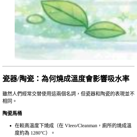
瓷器/陶瓷：為何燒成溫度會影響吸水率
雖然人們經常交替使用這兩個名詞，但瓷器和陶瓷的表現並不
相同。
陶瓷馬桶
在較高溫度下燒成（在 Vleeo/Cleanman，廁所的燒成溫
度約為 1280°C）。