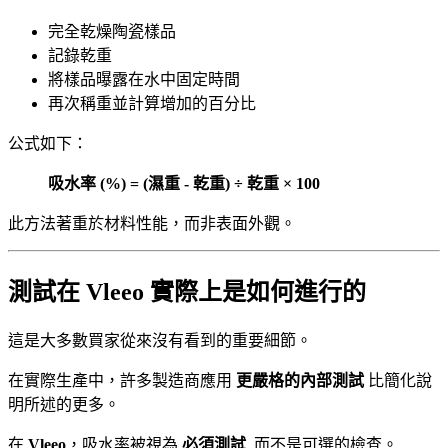
完全乾燥陶瓷樣品
記錄乾重
將樣品曝露在水中固定時間
再次稱重並計算增加的百分比
公式如下：
吸水率 (%) = (濕重 - 乾重) ÷ 乾重 × 100
此方法著重於材料性能，而非表面外觀。
測試在 Vleeo 實際上是如何進行的
這是大多數買家從來沒有看到的重要細節。
在實際生產中，許多製造商應用
更嚴格的內部測試
比簡化說
明所述的更多。
在
Vleeo
，吸水率被視為
必須測試
, 而不是可選的檢查。