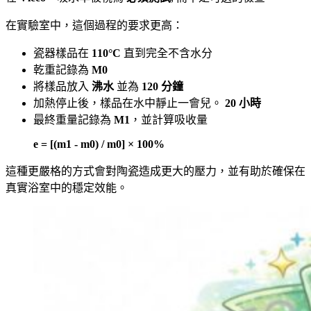
在實驗室中，這個過程的要求更高：
瓷器樣品在
110°C
直到完全不含水分
乾重記錄為
M0
將樣品放入
沸水
並為
120 分鐘
加熱停止後，樣品在水中靜止一會兒。
20 小時
最終重量記錄為
M1
，並計算吸收量
e = [(m1 - m0) / m0] × 100%
這種更嚴格的方式會對陶瓷造成更大的壓力，並有助於確保在
真實浴室中的穩定效能。