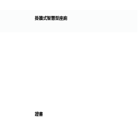
掛牆式智慧型座廁
證書