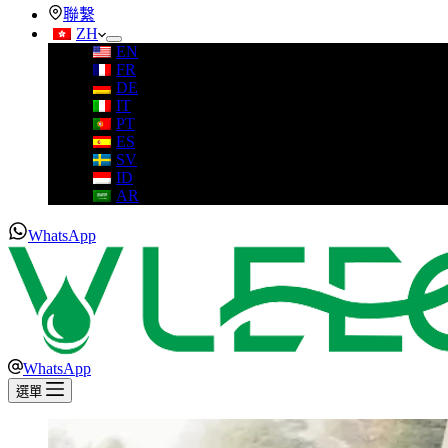
聯繫
ZH
EN
FR
DE
IT
PT
ES
SV
ID
AR
WhatsApp
WhatsApp
選單