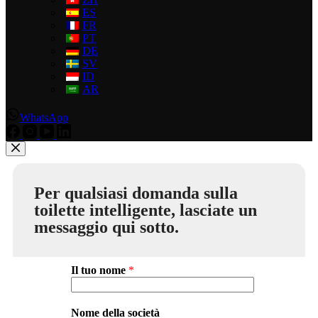
ES
FR
PT
DE
SV
ID
AR
WhatsApp
Per qualsiasi domanda sulla
toilette intelligente, lasciate un
messaggio qui sotto.
Il tuo nome
*
Nome della società