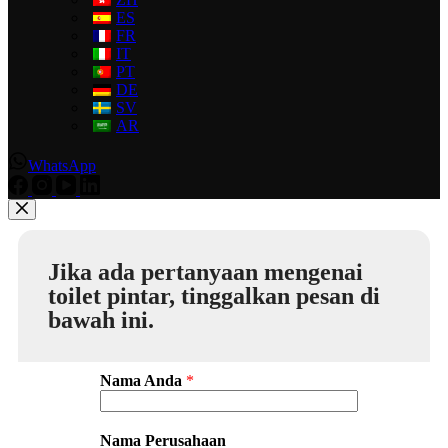
ES
FR
IT
PT
DE
SV
AR
WhatsApp
Jika ada pertanyaan mengenai
toilet pintar, tinggalkan pesan di
bawah ini.
Nama Anda
*
Nama Perusahaan