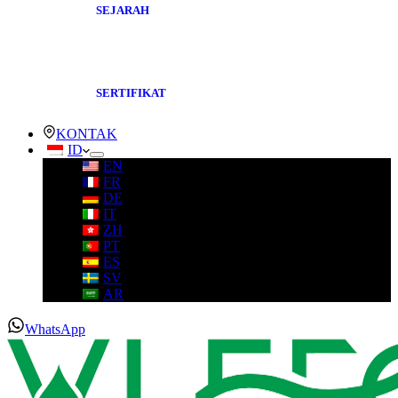
SEJARAH
SERTIFIKAT
KONTAK
ID
EN
FR
DE
IT
ZH
PT
ES
SV
AR
WhatsApp