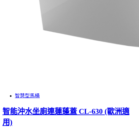
智慧型馬桶
智能沖水坐廁連蓮蓬蓋 CL-630 (歐洲適
用)