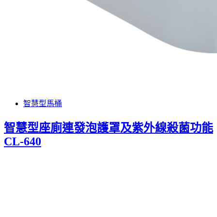
智慧型馬桶
智慧型座廁連發泡護罩及紫外線殺菌功能
CL-640