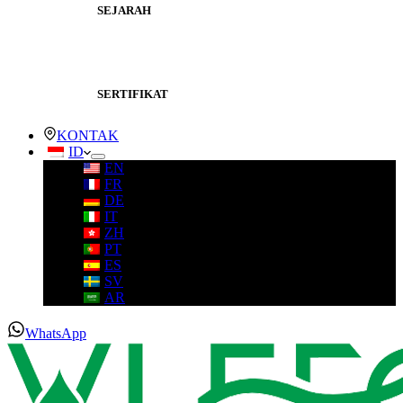
SEJARAH
SERTIFIKAT
KONTAK
ID
EN
FR
DE
IT
ZH
PT
ES
SV
AR
WhatsApp