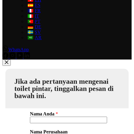
ES
FR
IT
PT
DE
SV
AR
WhatsApp
Jika ada pertanyaan mengenai
toilet pintar, tinggalkan pesan di
bawah ini.
Nama Anda
*
Nama Perusahaan