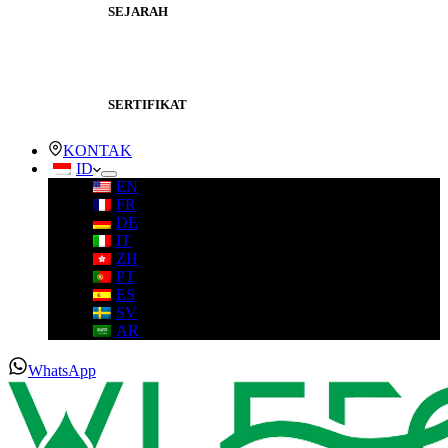
SEJARAH
SERTIFIKAT
KONTAK
ID
EN
FR
DE
IT
ZH
PT
ES
SV
AR
WhatsApp