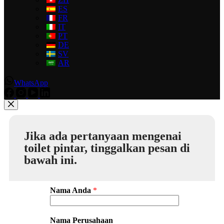
ES
FR
IT
PT
DE
SV
AR
WhatsApp
Jika ada pertanyaan mengenai
toilet pintar, tinggalkan pesan di
bawah ini.
Nama Anda
*
Nama Perusahaan