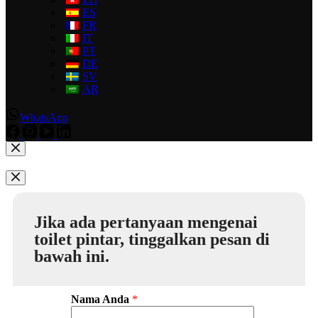
ES
FR
IT
PT
DE
SV
AR
WhatsApp
Jika ada pertanyaan mengenai
toilet pintar, tinggalkan pesan di
bawah ini.
Nama Anda
*