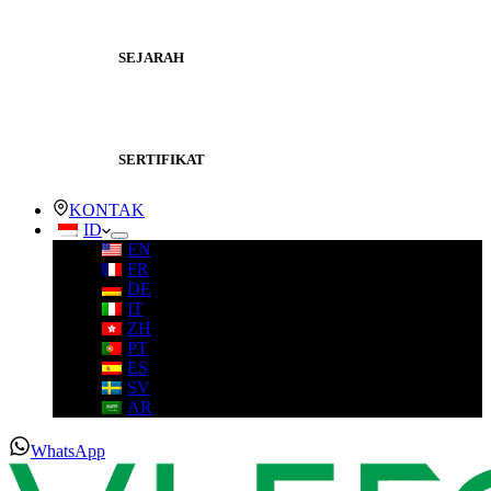
SEJARAH
SERTIFIKAT
KONTAK
ID
EN
FR
DE
IT
ZH
PT
ES
SV
AR
WhatsApp